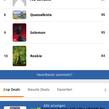
86
8
Quasselkiste
85
9
Solomon
84
10
Rookie
Heartbeats sammeln?
Top Deals
Neuste Deals
Favoriten
Alle anzeigen
360
Samsung Galaxy S26 Ultra (256GB) für