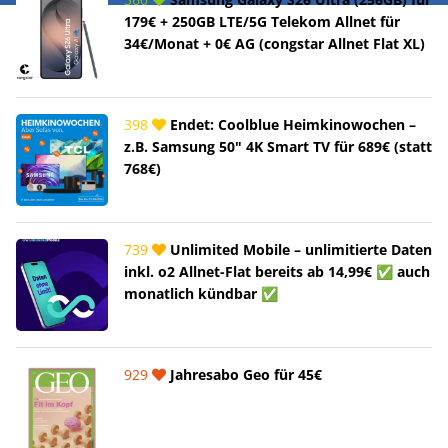
179€ + 250GB LTE/5G Telekom Allnet für
34€/Monat + 0€ AG (congstar Allnet Flat XL)
398
Endet: Coolblue Heimkinowochen –
z.B. Samsung 50" 4K Smart TV für 689€ (statt
768€)
739
Unlimited Mobile – unlimitierte Daten
inkl. o2 Allnet-Flat bereits ab 14,99€ ✅ auch
monatlich kündbar ✅
929
Jahresabo Geo für 45€