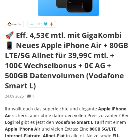
175
🚀 Eff. 4,53€ mtl. mit GigaKombi
📱 Neues Apple iPhone Air + 80GB
LTE/5G Allnet für 39,99€ mtl. +
100€ Wechselbonus + 0€ AG +
500GB Datenvolumen (Vodafone
Smart L)
24.09.2025
1
Ihr wollt euch das superleichte und elegante
Apple iPhone
Air
sichern, aber ohne dafür den vollen Preis zu zahlen? Bei
LogiTel
gibt es jetzt den
Vodafone Smart L Tarif
mit einem
Apple iPhone Air
und vielen Extras: Eine
80GB 5G/LTE
Internet-Flatrate
,
Allnet-Flat
in alle dt. Netze sowie
EU-