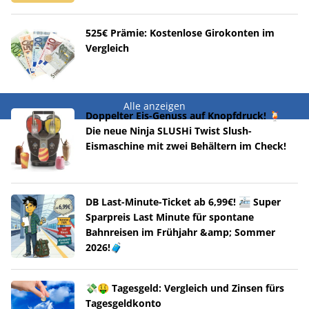
525€ Prämie: Kostenlose Girokonten im
Vergleich
Alle anzeigen
Doppelter Eis-Genuss auf Knopfdruck! 🍹
Die neue Ninja SLUSHi Twist Slush-
Eismaschine mit zwei Behältern im Check!
DB Last-Minute-Ticket ab 6,99€! 🚈 Super
Sparpreis Last Minute für spontane
Bahnreisen im Frühjahr &amp; Sommer
2026!🧳
💸🤑 Tagesgeld: Vergleich und Zinsen fürs
Tagesgeldkonto