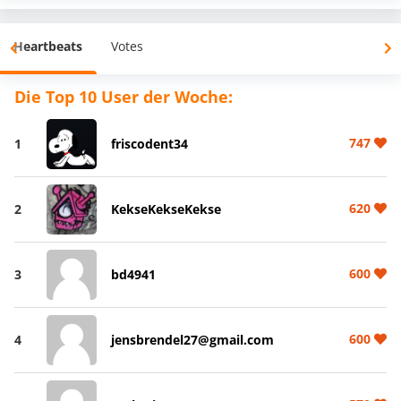
Heartbeats
Votes
Die Top 10 User der Woche:
747
1
friscodent34
620
2
KekseKekseKekse
600
3
bd4941
600
4
jensbrendel27@gmail.com