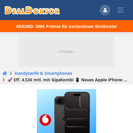
REKORD: 300€ Prämie für kostenloses Girokonto!
Handytarife & Smartphones
🚀 Eff. 4,53€ mtl. mit GigaKombi 📱 Neues Apple iPhone Air + 80GB LTE/5G Allnet für 39,99€ mtl. + 100€ Wechselbonus + 0€ AG + 500GB Datenvolumen (Vodafone Smart L)