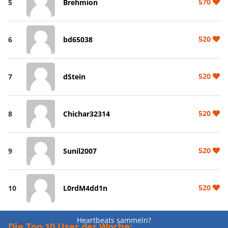
570
5
Brehmion
520
6
bd65038
520
7
dStein
520
8
Chichar32314
520
9
Sunil2007
520
10
L0rdM4dd1n
Heartbeats sammeln?
Die Top 10 User der Woche: