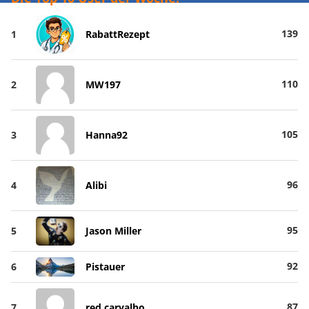
139
1
RabattRezept
110
2
MW197
105
3
Hanna92
96
4
Alibi
95
5
Jason Miller
92
6
Pistauer
87
7
red carvalho