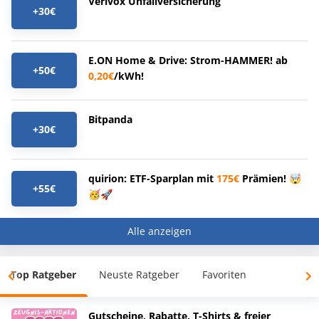
Verivox Unfallversicherung
+30€
E.ON Home & Drive: Strom-HAMMER! ab
+50€
0,20€
/kWh!
Bitpanda
+30€
quirion: ETF-Sparplan mit
175€
Prämien! 🤯
+55€
🥳🚀
Alle anzeigen
Top Ratgeber
Neuste Ratgeber
Favoriten
Gutscheine, Rabatte, T-Shirts & freier