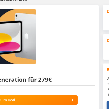
D
D
eneration für 279€
D
m
B
r
Zum Deal