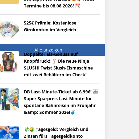
Termine bis 08.08.2026! 📆
525€ Prämie: Kostenlose
Girokonten im Vergleich
Alle anzeigen
Doppelter Eis-Genuss auf
Knopfdruck! 🍹 Die neue Ninja
SLUSHi Twist Slush-Eismaschine
mit zwei Behältern im Check!
DB Last-Minute-Ticket ab 6,99€! 🚈
Super Sparpreis Last Minute für
spontane Bahnreisen im Frühjahr
&amp; Sommer 2026!🧳
💸🤑 Tagesgeld: Vergleich und
Zinsen fürs Tagesgeldkonto