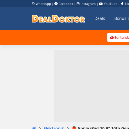
WhatsApp
|
Facebook
|
Instagram
|
YouTube
|
Ti
Deals
Bonus 
Elektronik
🍎 Apple iPad 10,9″ 10th Gen