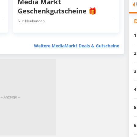
Media Markt
H
Geschenkgutscheine 🎁
D
Nur Neukunden
1
Weitere MediaMarkt Deals & Gutscheine
2
3
4
5
6