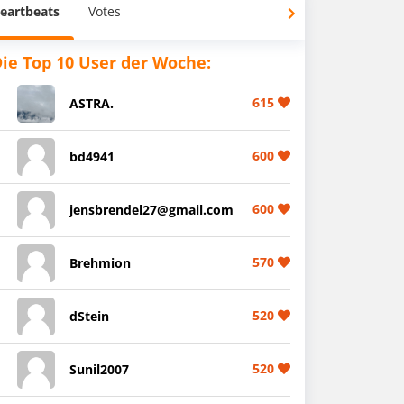
eartbeats
Votes
ie Top 10 User der Woche:
615
ASTRA.
600
bd4941
600
jensbrendel27@gmail.com
570
Brehmion
520
dStein
520
Sunil2007