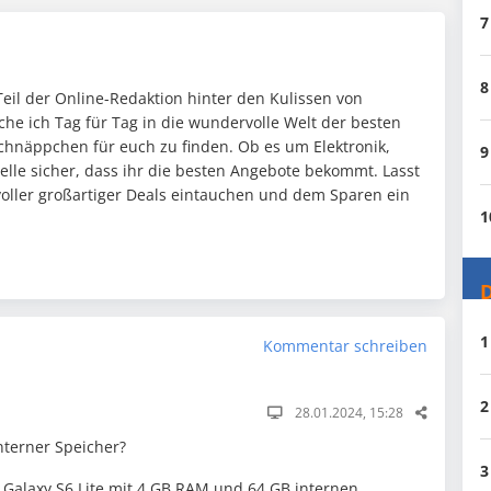
7
8
 Teil der Online-Redaktion hinter den Kulissen von
uche ich Tag für Tag in die wundervolle Welt der besten
Schnäppchen für euch zu finden. Ob es um Elektronik,
9
elle sicher, dass ihr die besten Angebote bekommt. Lasst
oller großartiger Deals eintauchen und dem Sparen ein
1
.
D
1
Kommentar schreiben
2
28.01.2024, 15:28
nterner Speicher?
3
 Galaxy S6 Lite mit 4 GB RAM und 64 GB internen