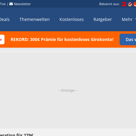
kTok
|
Newsletter
Bekannt aus:
Deals
Themenwelten
Kostenloses
Ratgeber
Mehr
REKORD: 300€ Prämie für kostenloses Girokonto!
Das w
eration für 279€