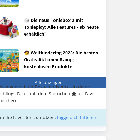
🎲 Die neue Toniebox 2 mit
Tonieplay: Alle Features - ab heute
erhältlich!
🧒 Weltkindertag 2025: Die besten
Gratis-Aktionen &amp;
kostenlosen Produkte
Alle anzeigen
ls angemeldeter Besucher kannst du deine
ieblings-Deals mit dem Sternchen
als Favorit
peichern.
m die Favoriten zu nutzen,
logge dich bitte ein
.