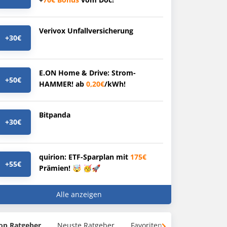
Verivox Unfallversicherung
+30€
E.ON Home & Drive: Strom-
+50€
HAMMER! ab
0,20€
/kWh!
Bitpanda
+30€
quirion: ETF-Sparplan mit
175€
+55€
Prämien! 🤯 🥳🚀
Alle anzeigen
op Ratgeber
Neuste Ratgeber
Favoriten