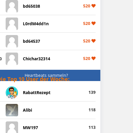
520
bd65038
520
L0rdM4dd1n
520
bd64537
520
0
Chichar32314
Heartbeats sammeln?
ie Top 10 User der Woche:
139
RabattRezept
118
Alibi
113
MW197