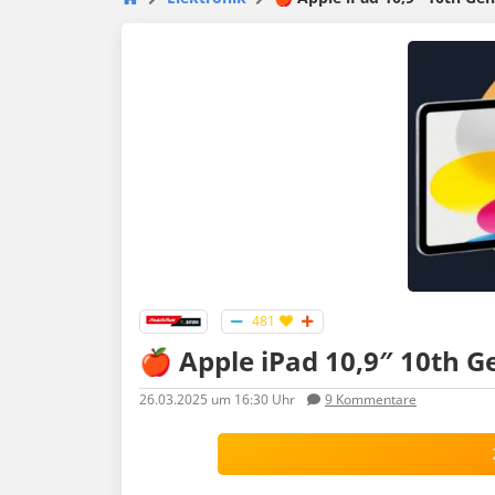
481
🍎 Apple iPad 10,9″ 10th G
26.03.2025
um 16:30 Uhr
9
Kommentare