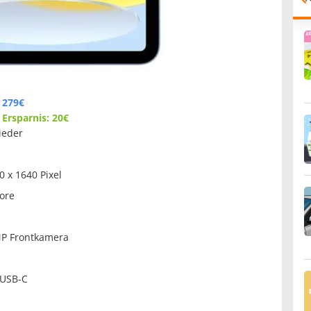
 279€
,
Ersparnis: 20€
ieder
0 x 1640 Pixel
ore
MP Frontkamera
 USB-C