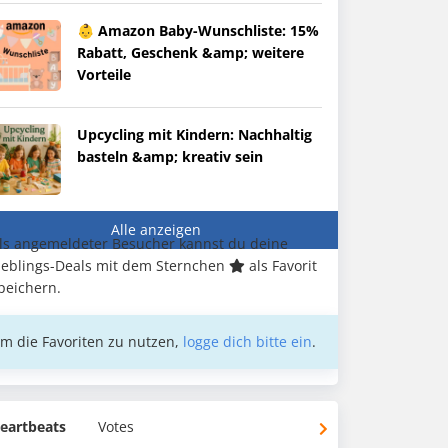
👶 Amazon Baby-Wunschliste: 15%
Rabatt, Geschenk &amp; weitere
Vorteile
Upcycling mit Kindern: Nachhaltig
basteln &amp; kreativ sein
Alle anzeigen
ls angemeldeter Besucher kannst du deine
ieblings-Deals mit dem Sternchen
als Favorit
peichern.
m die Favoriten zu nutzen,
logge dich bitte ein
.
eartbeats
Votes