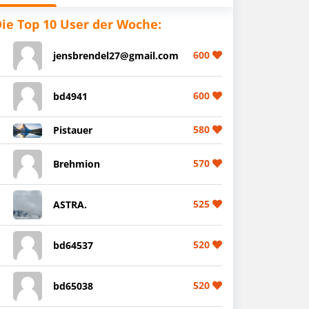
ie Top 10 User der Woche:
600
jensbrendel27@gmail.com
600
bd4941
580
Pistauer
570
Brehmion
525
ASTRA.
520
bd64537
520
bd65038