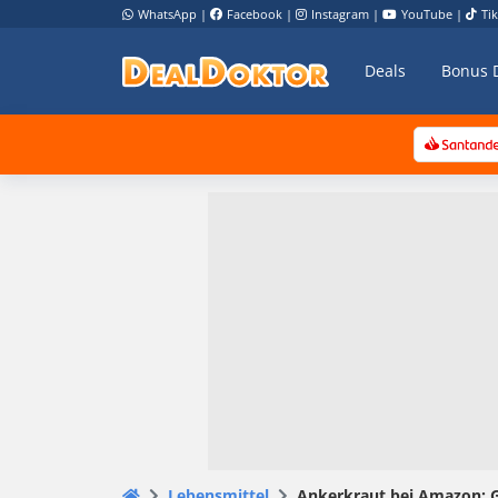
WhatsApp
|
Facebook
|
Instagram
|
YouTube
|
Ti
Deals
Bonus 
Lebensmittel
Ankerkraut bei Amazon: 