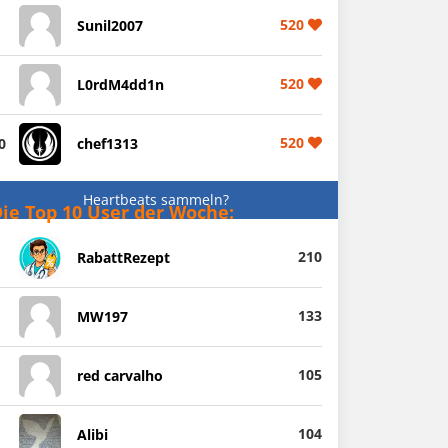
520
Sunil2007
520
L0rdM4dd1n
520
0
chef1313
Heartbeats sammeln?
ie Top 10 User der Woche:
210
RabattRezept
133
MW197
105
red carvalho
104
Alibi