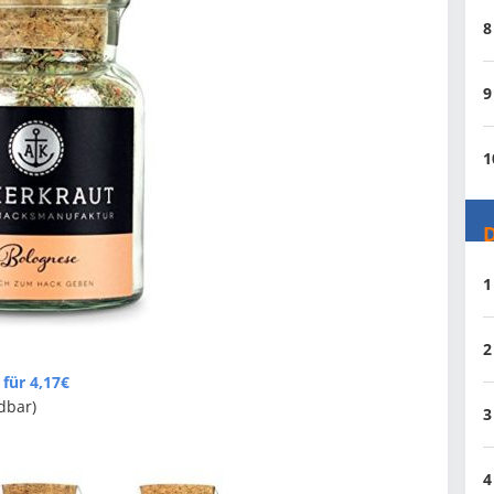
8
9
1
D
1
2
für 4,17€
ndbar)
3
4