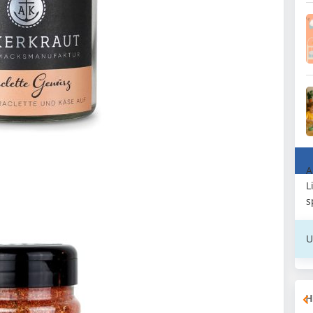
A
L
s
U
H