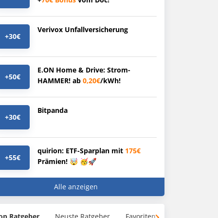
Verivox Unfallversicherung
+30€
E.ON Home & Drive: Strom-
+50€
HAMMER! ab
0,20€
/kWh!
Bitpanda
+30€
quirion: ETF-Sparplan mit
175€
+55€
Prämien! 🤯 🥳🚀
Alle anzeigen
op Ratgeber
Neuste Ratgeber
Favoriten