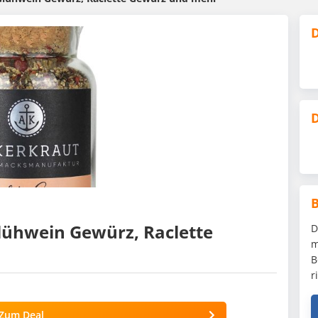
D
D
lühwein Gewürz, Raclette
D
m
B
r
Zum Deal