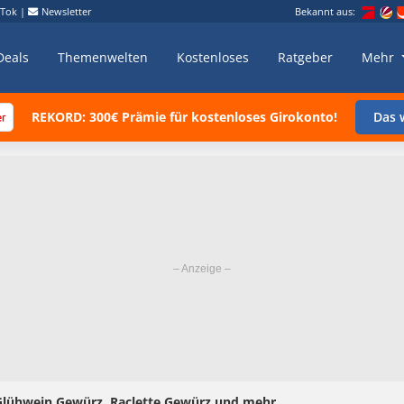
kTok
|
Newsletter
Bekannt aus:
Deals
Themenwelten
Kostenloses
Ratgeber
Mehr
REKORD: 300€ Prämie für kostenloses Girokonto!
Das w
Glühwein Gewürz, Raclette Gewürz und mehr