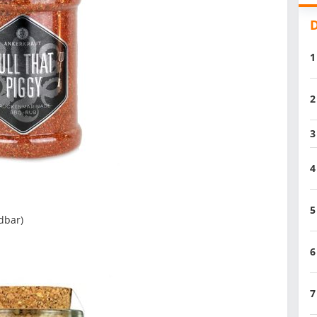
D
1
2
3
4
5
ndbar)
6
7