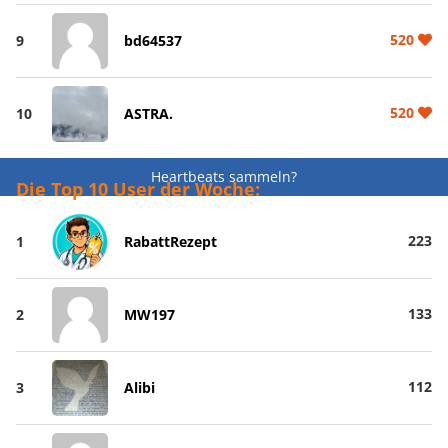
520
9
bd64537
520
10
ASTRA.
Heartbeats sammeln?
Die Top 10 User der Woche:
223
1
RabattRezept
133
2
MW197
112
3
Alibi