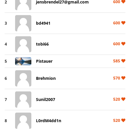
600
2
jensbrendel27@gmail.com
600
3
bd4941
600
4
tobi66
585
5
Pistauer
570
6
Brehmion
520
7
Sunil2007
520
8
L0rdM4dd1n