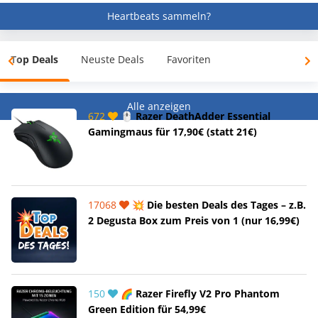
Heartbeats sammeln?
Top Deals
Neuste Deals
Favoriten
Alle anzeigen
672
🖱️ Razer DeathAdder Essential
Gamingmaus für 17,90€ (statt 21€)
17068
💥 Die besten Deals des Tages – z.B.
2 Degusta Box zum Preis von 1 (nur 16,99€)
150
🌈 Razer Firefly V2 Pro Phantom
Green Edition für 54,99€