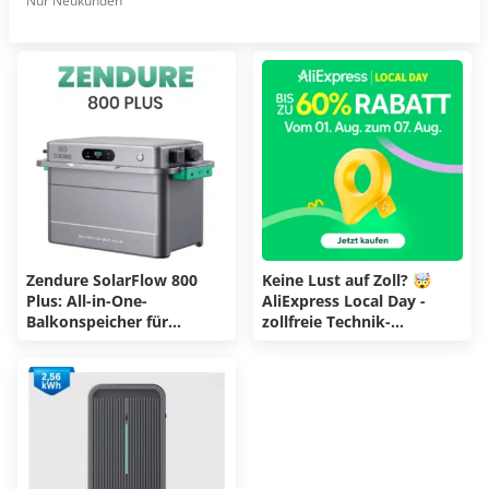
Nur Neukunden
Zendure SolarFlow 800
Keine Lust auf Zoll? 🤯
Plus: All-in-One-
AliExpress Local Day -
Balkonspeicher für
zollfreie Technik-
313,22€!
Schnäppchen inkl.
Gutscheincodes! 🔥