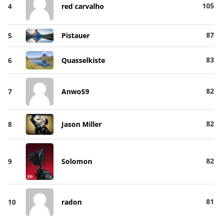
105
4
red carvalho
87
5
Pistauer
83
6
Quasselkiste
82
7
Anwo59
82
8
Jason Miller
82
9
Solomon
81
10
radon