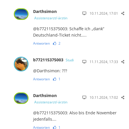
Darthsimon
10.11.2024, 17:01
Assistenzarzt/-ärztin
@b772115375003: Schaffe ich „dank“
Deutschland-Ticket nicht…..
Antworten
2
b772115375003
Studi
11.11.2024, 17:33
@Darthsimon: ???
Antworten
1
Darthsimon
10.11.2024, 17:02
Assistenzarzt/-ärztin
@b772115375003: Also bis Ende November
jedenfalls….
Antworten
1