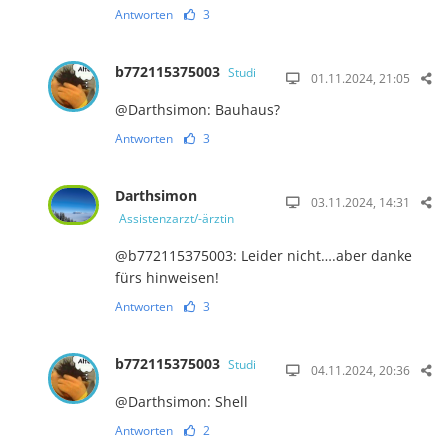
Antworten
3
b772115375003
Studi
01.11.2024, 21:05
@Darthsimon: Bauhaus?
Antworten
3
Darthsimon
03.11.2024, 14:31
Assistenzarzt/-ärztin
@b772115375003: Leider nicht….aber danke
fürs hinweisen!
Antworten
3
b772115375003
Studi
04.11.2024, 20:36
@Darthsimon: Shell
Antworten
2