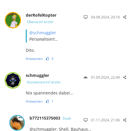
derRofelKopter
04.08.2024, 20:16
Oberarzt/-ärztin
@schmuggler
Personalisiert…
Dito.
Antworten
3
schmuggler
01.09.2024, 22:49
Assistenzarzt/-ärztin
Nix spannendes dabei…
Antworten
1
b772115375003
Studi
01.11.2024, 21:06
@schmuggler: Shell, Bauhaus…