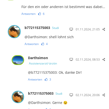
Für den ein oder anderen ist bestimmt was dabei…
Antworten
6
b772115375003
Studi
01.11.2024, 21:05
@Darthsimon: shell lohnt sich
Antworten
4
Darthsimon
02.11.2024, 08:53
Assistenzarzt/-ärztin
@b772115375003: Ok, danke Dir!
Antworten
3
b772115375003
Studi
02.11.2024, 20:06
@Darthsimon: Gerne 😉