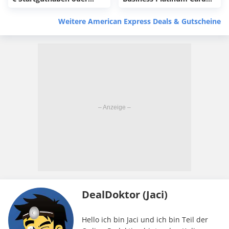
85.000 Membership
für Gewerbe + 200.000
Rewards® Punkte für
Membership Rewards®
Weitere American Express Deals & Gutscheine
American Express
Punkte // 600 €
Platinum Card (+200 €
Startguthaben
Reiseguthaben pro Jahr)
DealDoktor (Jaci)
Hello ich bin Jaci und ich bin Teil der