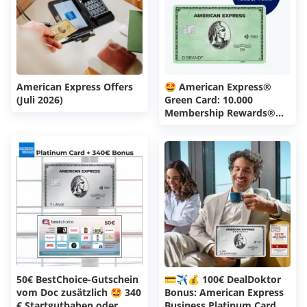
American Express Offers
🤩 American Express®
(Juli 2026)
Green Card: 10.000
Membership Rewards®
Punkte // 40€ als
Willkommensbonus
50€ BestChoice-Gutschein
💳✈️💰 100€ DealDoktor
vom Doc zusätzlich 🤩 340
Bonus: American Express
€ Startguthaben oder
Business Platinum Card