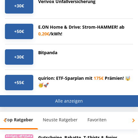
Verivox Unfallversicherung
+30€
E.ON Home & Drive: Strom-HAMMER! ab
+50€
0,20€
/kWh!
Bitpanda
+30€
quirion: ETF-Sparplan mit
175€
Prämien! 🤯
+55€
🥳🚀
Alle anzeigen
Top Ratgeber
Neuste Ratgeber
Favoriten
Gutscheine, Rabatte, T-Shirts & freier