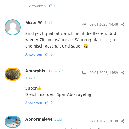
Antworten
0
MisterW
Studi
09.01.2025, 14:48
Sind jetzt qualitativ auch nicht die Besten. Und
wieder Zitronensäure als Säureregulator, ergo
chemisch geschält und sauer 😖
Antworten
0
Amorphis
Oberarzt/-
09.01.2025, 14:59
ärztin
Super👍
Gleich mal dem Spar-Abo zugefügt
Antworten
0
Abnormal444
Studi
09.01.2025, 16:39