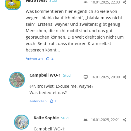
NitroTwist
Studi
10.01.2025, 22:03
Was kommentieren hier eigentlich so viele von
wegen „blabla kauf ich nicht“, „blabla muss nicht
sein“. Erstens: wayne? Und zweitens: gibt genug
Menschen, die nicht mobil sind und das gut
gebrauchen können. Die Welt dreht sich nicht um
euch. Seid froh, dass ihr euren Kram selbst
besorgen könnt ..
Antworten
2
Campbell WO-1
Studi
16.01.2025, 20:00
@NitroTwist: Excuse me, wayne?
Was bedeutet das?
Antworten
0
Kalte Sophie
Studi
16.01.2025, 22:21
​C​a​m​p​b​e​l​l​ ​W​O​-​1​: