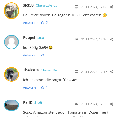
sfct93
Oberarzt/-ärztin
21.11.2024, 12:06
Bei Rewe sollen sie sogar nur 59 Cent kosten 😅
Antworten
2
Poepel
Studi
21.11.2024, 12:36
lidl 500g 0,69€😂
Antworten
1
TheissPa
Oberarzt/-ärztin
21.11.2024, 12:47
ich bekomm die sogar für 0.489€
Antworten
1
RalfD
Studi
21.11.2024, 12:55
Soso, Amazon stellt auch Tomaten in Dosen her?