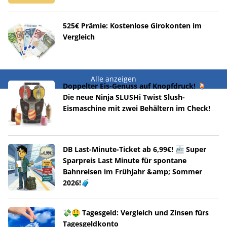
525€ Prämie: Kostenlose Girokonten im
Vergleich
Alle anzeigen
Doppelter Eis-Genuss auf Knopfdruck! 🍹
Die neue Ninja SLUSHi Twist Slush-
Eismaschine mit zwei Behältern im Check!
DB Last-Minute-Ticket ab 6,99€! 🚈 Super
Sparpreis Last Minute für spontane
Bahnreisen im Frühjahr &amp; Sommer
2026!🧳
💸🤑 Tagesgeld: Vergleich und Zinsen fürs
Tagesgeldkonto