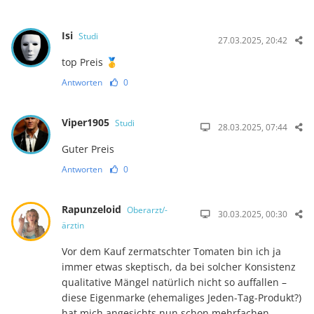
Isi
Studi
27.03.2025, 20:42
top Preis 🥇
Antworten
0
Viper1905
Studi
28.03.2025, 07:44
Guter Preis
Antworten
0
Rapunzeloid
Oberarzt/-
30.03.2025, 00:30
ärztin
Vor dem Kauf zermatschter Tomaten bin ich ja
immer etwas skeptisch, da bei solcher Konsistenz
qualitative Mängel natürlich nicht so auffallen –
diese Eigenmarke (ehe­ma­­liges Jeden-Tag-Produkt?)
hat mich angesichts nun schon mehrfachen