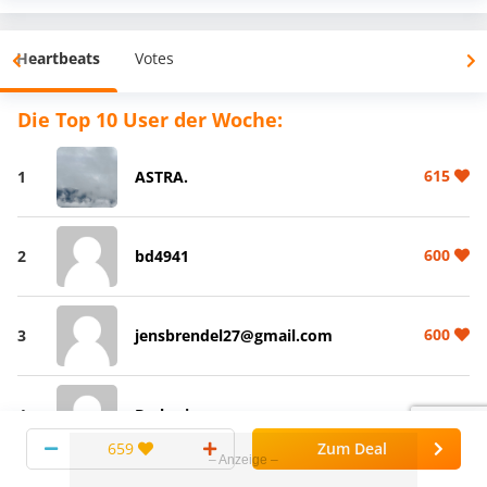
Heartbeats
Votes
Die Top 10 User der Woche:
615
1
ASTRA.
600
2
bd4941
600
3
jensbrendel27@gmail.com
570
4
Brehmion
659
Zum Deal