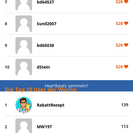
520
7
bd64537
520
8
Sunil2007
520
9
bd65038
520
10
dStein
Heartbeats sammeln?
Die Top 10 User der Woche:
139
1
RabattRezept
113
2
MW197