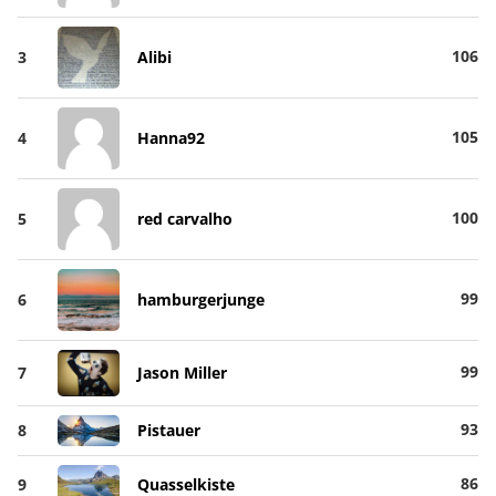
106
3
Alibi
105
4
Hanna92
100
5
red carvalho
99
6
hamburgerjunge
99
7
Jason Miller
93
8
Pistauer
86
9
Quasselkiste