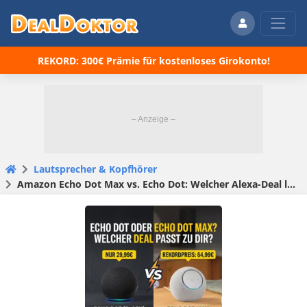
REKORD: 300€ Prämie für kostenloses Girokonto!
Lautsprecher & Kopfhörer
Amazon Echo Dot Max vs. Echo Dot: Welcher Alexa-Deal lohnt sich am Prime Day wirklich für euch?