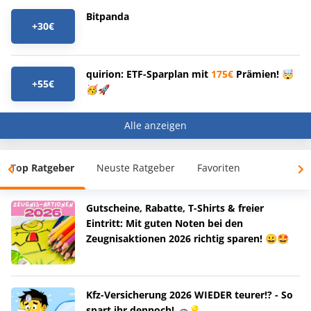
Bitpanda
+30€
quirion: ETF-Sparplan mit
175€
Prämien! 🤯
+55€
🥳🚀
Alle anzeigen
Top Ratgeber
Neuste Ratgeber
Favoriten
Gutscheine, Rabatte, T-Shirts & freier
Eintritt: Mit guten Noten bei den
Zeugnisaktionen 2026 richtig sparen! 😀🤩
Kfz-Versicherung 2026 WIEDER teurer!? - So
spart ihr dennoch! 🚗💡