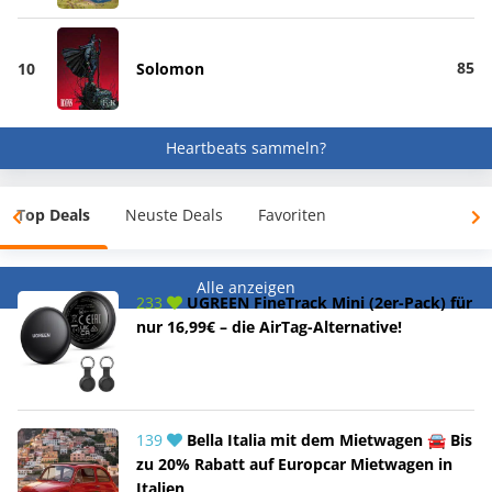
85
10
Solomon
Heartbeats sammeln?
Top Deals
Neuste Deals
Favoriten
Alle anzeigen
233
UGREEN FineTrack Mini (2er-Pack) für
nur 16,99€ – die AirTag-Alternative!
139
Bella Italia mit dem Mietwagen 🚘 Bis
zu 20% Rabatt auf Europcar Mietwagen in
Italien