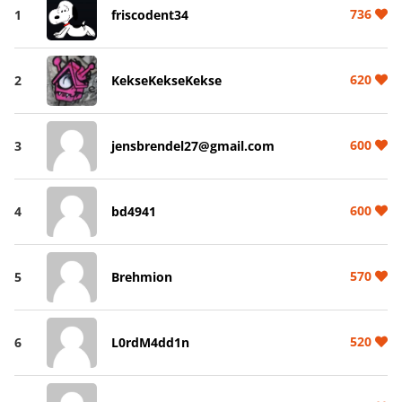
736
1
friscodent34
620
2
KekseKekseKekse
600
3
jensbrendel27@gmail.com
600
4
bd4941
570
5
Brehmion
520
6
L0rdM4dd1n