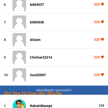
520
6
bd64537
520
7
bd65038
520
8
dStein
520
9
Chichar32314
520
10
Sunil2007
Heartbeats sammeln?
Die Top 10 User der Woche:
139
1
RabattRezept