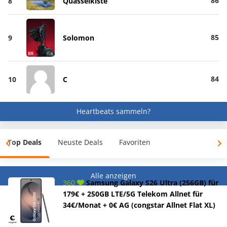
86
8
Quasselkiste
85
9
Solomon
84
10
C
Heartbeats sammeln?
Top Deals
Neuste Deals
Favoriten
Alle anzeigen
360
Samsung Galaxy S26 Ultra (256GB) für
179€ + 250GB LTE/5G Telekom Allnet für
34€/Monat + 0€ AG (congstar Allnet Flat XL)