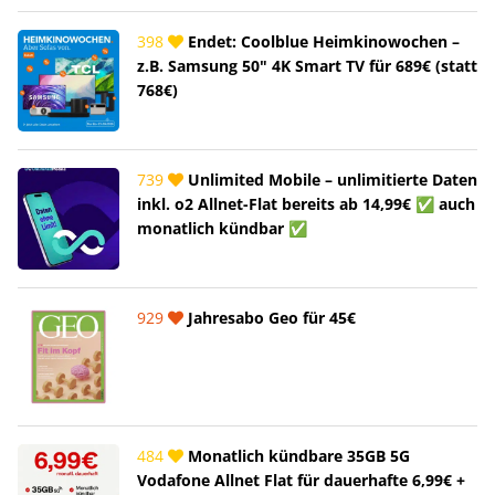
398
Endet: Coolblue Heimkinowochen –
z.B. Samsung 50" 4K Smart TV für 689€ (statt
768€)
739
Unlimited Mobile – unlimitierte Daten
inkl. o2 Allnet-Flat bereits ab 14,99€ ✅ auch
monatlich kündbar ✅
929
Jahresabo Geo für 45€
484
Monatlich kündbare 35GB 5G
Vodafone Allnet Flat für dauerhafte 6,99€ +