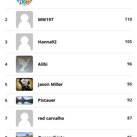
110
2
MW197
105
3
Hanna92
96
4
Alibi
95
5
Jason Miller
92
6
Pistauer
87
7
red carvalho