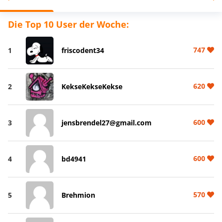
Die Top 10 User der Woche:
747
1
friscodent34
620
2
KekseKekseKekse
600
3
jensbrendel27@gmail.com
600
4
bd4941
570
5
Brehmion