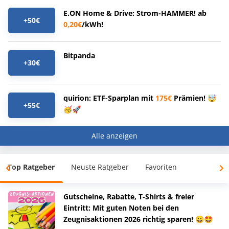
E.ON Home & Drive: Strom-HAMMER! ab
+50€
0,20€
/kWh!
Bitpanda
+30€
quirion: ETF-Sparplan mit
175€
Prämien! 🤯
+55€
🥳🚀
Alle anzeigen
Top Ratgeber
Neuste Ratgeber
Favoriten
Gutscheine, Rabatte, T-Shirts & freier
Eintritt: Mit guten Noten bei den
Zeugnisaktionen 2026 richtig sparen! 😀🤩