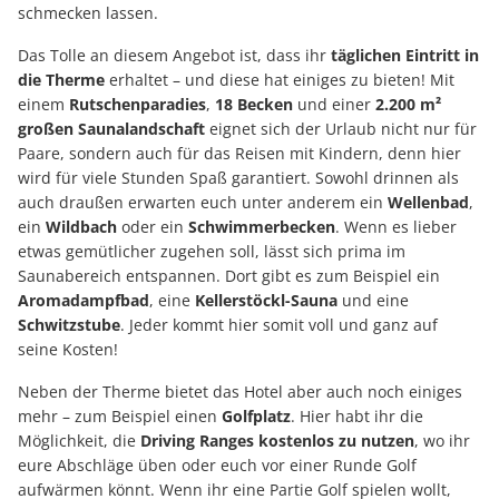
schmecken lassen.
Das Tolle an diesem Angebot ist, dass ihr
täglichen Eintritt in
die Therme
erhaltet – und diese hat einiges zu bieten! Mit
einem
Rutschenparadies
,
18 Becken
und einer
2.200 m²
großen Saunalandschaft
eignet sich der Urlaub nicht nur für
Paare, sondern auch für das Reisen mit Kindern, denn hier
wird für viele Stunden Spaß garantiert. Sowohl drinnen als
auch draußen erwarten euch unter anderem ein
Wellenbad
,
ein
Wildbach
oder ein
Schwimmerbecken
. Wenn es lieber
etwas gemütlicher zugehen soll, lässt sich prima im
Saunabereich entspannen. Dort gibt es zum Beispiel ein
Aromadampfbad
, eine
Kellerstöckl-Sauna
und eine
Schwitzstube
. Jeder kommt hier somit voll und ganz auf
seine Kosten!
Neben der Therme bietet das Hotel aber auch noch einiges
mehr – zum Beispiel einen
Golfplatz
. Hier habt ihr die
Möglichkeit, die
Driving Ranges kostenlos zu nutzen
, wo ihr
eure Abschläge üben oder euch vor einer Runde Golf
aufwärmen könnt. Wenn ihr eine Partie Golf spielen wollt,