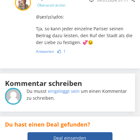
09.05.2024, 01:11
Oberarzt/-ärztin
@ʇɐɔ!ʇs!ɥdos:
Tja, so kann jeder einzelne Pariser seinen
Beitrag dazu leisten, den Ruf der Stadt als die
der Liebe zu festigen. 💞😉
Antworten
1
Kommentar schreiben
Du musst
eingeloggt sein
um einen Kommentar
zu schreiben.
Du hast einen Deal gefunden?
Deal einsenden