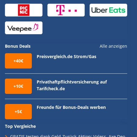
Bonus Deals
Alle anzeigen
Preisvergleich.de Strom/Gas
+40€
Privathaftpflichtversicherung auf
+10€
Tarifcheck.de
Freunde für Bonus-Deals werben
+5€
Top Vergleiche
GRATIS testen dank Geld-Zurück-Aktion: Valess, Axe Deo,