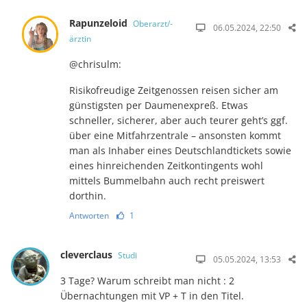
Rapunzeloid
Oberarzt/-
06.05.2024, 22:50
ärztin
@chrisulm:
Risikofreudige Zeitgenossen reisen sicher am
günstigsten per Dau­men­ex­preß. Etwas
schneller, si­che­rer, aber auch teu­rer geht’s ggf.
über eine Mit­fahr­zen­trale – ansonsten kommt
man als In­ha­ber eines Deutsch­land­ti­ckets so­wie
eines hin­rei­chen­den Zeit­­kon­­tin­gents wohl
mittels Bum­mel­bahn auch recht preis­wert
dorthin.
Antworten
1
cleverclaus
Studi
05.05.2024, 13:53
3 Tage? Warum schreibt man nicht : 2
Übernachtungen mit VP + T in den Titel.