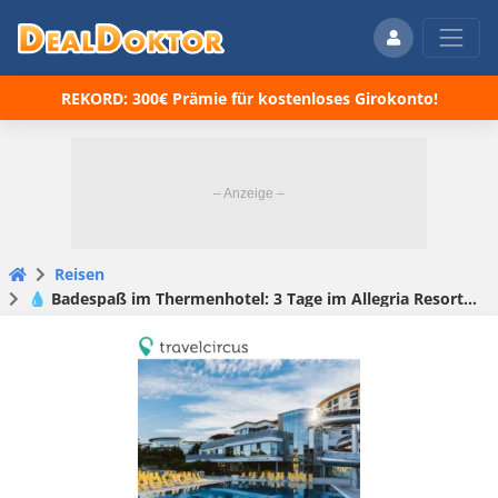
REKORD: 300€ Prämie für kostenloses Girokonto!
Reisen
💧 Badespaß im Thermenhotel: 3 Tage im Allegria Resort inkl. VP & Therme ab 198€ pro Person