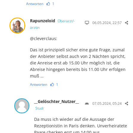
Antworten
1
Rapunzeloid
Oberarzt/-
06.05.2024, 22:57
ärztin
@cleverclaus:
Das ist prinzipiell sicher eine gute Frage, zumal
der An­bieter selbst auch von 2 Näch­ten spricht,
die Anreise erst ab 15.00 Uhr möglich ist, die
Abreise hin­ge­gen bereits bis 11.00 Uhr erfolgen
muß …
Antworten
1
__Gelöschter_Nutzer__
07.05.2024, 05:24
Studi
Da muss ich wieder auf die Aussage der
Rezeptionistin in Paris denken. Unverheiratete
Paare checken erst um 14:00 aus.