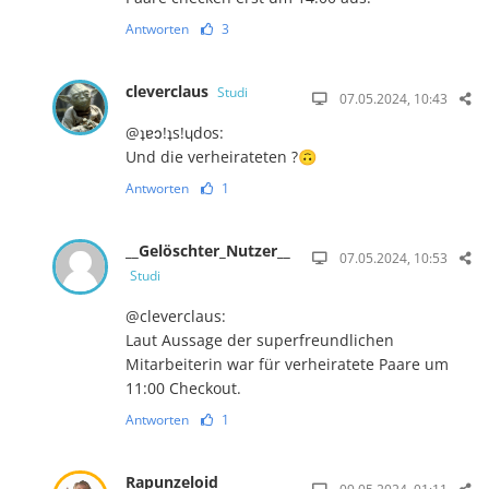
Antworten
3
cleverclaus
Studi
07.05.2024, 10:43
@ʇɐɔ!ʇs!ɥdos:
Und die verheirateten ?🙃
Antworten
1
__Gelöschter_Nutzer__
07.05.2024, 10:53
Studi
@cleverclaus:
Laut Aussage der superfreundlichen
Mitarbeiterin war für verheiratete Paare um
11:00 Checkout.
Antworten
1
Rapunzeloid