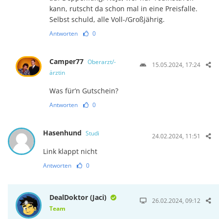
kann, rutscht da schon mal in eine Preisfalle.
Selbst schuld, alle Voll-/Großjährig.
Antworten
0
Camper77
Oberarzt/-
15.05.2024, 17:24
ärztin
Was für’n Gutschein?
Antworten
0
Hasenhund
Studi
24.02.2024, 11:51
Link klappt nicht
Antworten
0
DealDoktor (Jaci)
26.02.2024, 09:12
Team