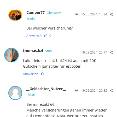
Camper77
Oberarzt/-
15.05.2024, 17:24
ärztin
Bei welcher Versicherung?
Antworten
0
thomas.kzl
Studi
19.02.2024, 20:17
Lohnt leider nicht. huk24 ist auch mit 10€
Gutschein günstiger für escooter
Antworten
1
__Gelöschter_Nutzer__
19.02.2024, 20:33
Studi
Bei mir exakt 6€.
Manche Versicherungen gehen immer wieder
auf Deppenfang. Naja, wer nur YouInstaTok