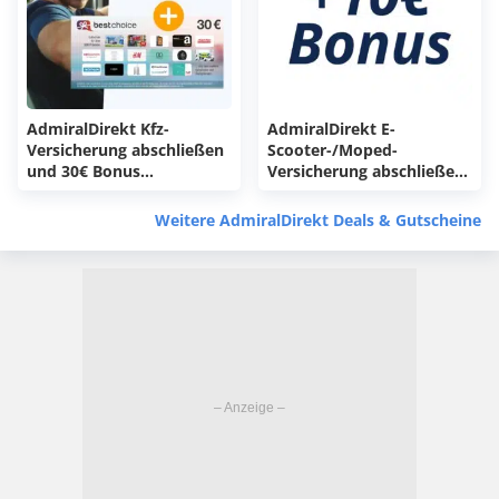
AdmiralDirekt Kfz-
AdmiralDirekt E-
Versicherung abschließen
Scooter-/Moped-
und 30€ Bonus
Versicherung abschließen
bekommen 🚗 ab 146€
+ 10€ Bonus bekommen
pro Jahr und in weniger
Weitere AdmiralDirekt Deals & Gutscheine
als 5 Minuten ohne
Papierkram erledigt