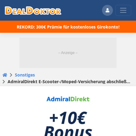
REKORD: 300€ Prämie für kostenloses Girokonto!
Sonstiges
AdmiralDirekt E-Scooter-/Moped-Versicherung abschließen + 10€ Bonus bekommen