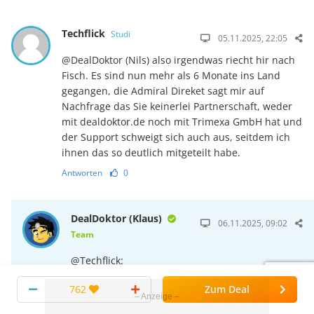
Techflick
Studi
05.11.2025, 22:05
@DealDoktor (Nils) also irgendwas riecht hir nach
Fisch. Es sind nun mehr als 6 Monate ins Land
gegangen, die Admiral Direket sagt mir auf
Nachfrage das Sie keinerlei Partnerschaft, weder
mit dealdoktor.de noch mit Trimexa GmbH hat und
der Support schweigt sich auch aus, seitdem ich
ihnen das so deutlich mitgeteilt habe.
Antworten
0
DealDoktor (Klaus)
06.11.2025, 09:02
Team
@Techflick:
ich habe soeben auf dein Ticket dazu
762
Zum Deal
geantwortet. Frage: Hast du die Info bzgl.
Partnerschaft zwischen AdmiralDirekt und