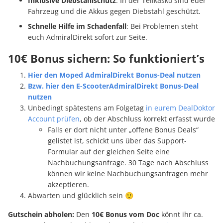
Inklusive Diebstahlschutz
: In der Teilkasko sind euer
Fahrzeug und die Akkus gegen Diebstahl geschützt.
Schnelle Hilfe im Schadenfall
: Bei Problemen steht
euch AdmiralDirekt sofort zur Seite.
10€ Bonus sichern: So funktioniert’s
Hier den Moped AdmiralDirekt Bonus-Deal nutzen
Bzw. hier den E-ScooterAdmiralDirekt Bonus-Deal
nutzen
Unbedingt spätestens am Folgetag
in eurem DealDoktor
Account prüfen
, ob der Abschluss korrekt erfasst wurde
Falls er dort nicht unter „offene Bonus Deals“
gelistet ist, schickt uns über das Support-
Formular auf der gleichen Seite eine
Nachbuchungsanfrage. 30 Tage nach Abschluss
können wir keine Nachbuchungsanfragen mehr
akzeptieren.
Abwarten und glücklich sein 🙂
Gutschein abholen:
Den
10€ Bonus vom Doc
könnt ihr ca.