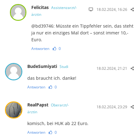
Felicitas
Assistenzarzt/-
18.02.2024, 16:26
ärztin
@bd39746: Müsste ein Tippfehler sein, das steht
ja nur ein einziges Mal dort – sonst immer 10,-
Euro.
Antworten
0
BudeSumiyati
Studi
18.02.2024, 21:21
das braucht ich. danke!
Antworten
0
RealPapst
Oberarzt/-
18.02.2024, 23:29
ärztin
komisch, bei HUK ab 22 Euro.
Antworten
0