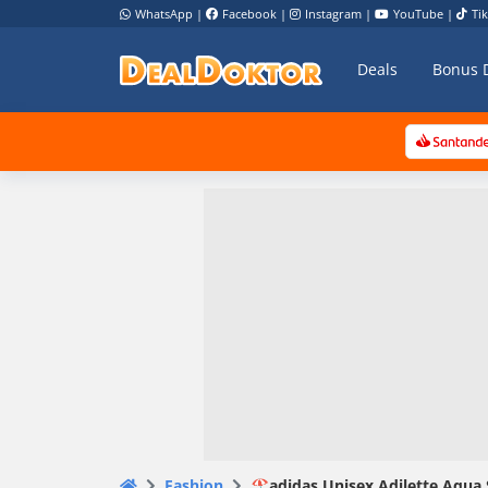
WhatsApp
|
Facebook
|
Instagram
|
YouTube
|
Ti
Deals
Bonus 
Fashion
🏖️adidas Unisex Adilette Aqua 