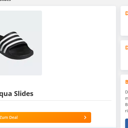
D
D
qua Slides
D
m
B
r
Zum Deal