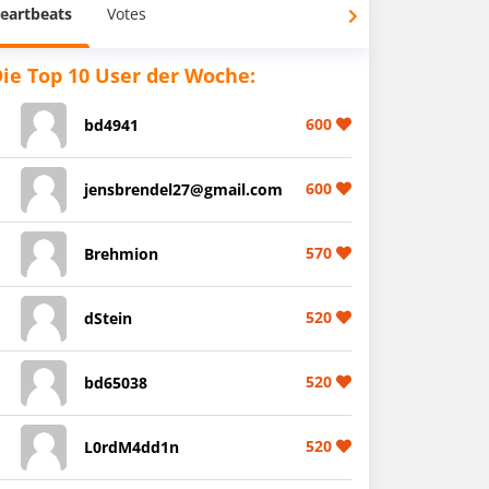
eartbeats
Votes
ie Top 10 User der Woche:
600
bd4941
600
jensbrendel27@gmail.com
570
Brehmion
520
dStein
520
bd65038
520
L0rdM4dd1n