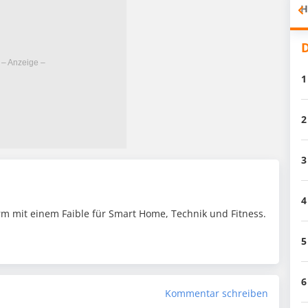
H
D
1
2
3
4
m mit einem Faible für Smart Home, Technik und Fitness.
5
6
Kommentar schreiben