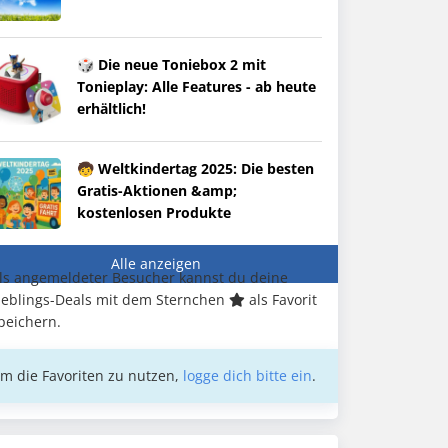
🎲 Die neue Toniebox 2 mit
Tonieplay: Alle Features - ab heute
erhältlich!
🧒 Weltkindertag 2025: Die besten
Gratis-Aktionen &amp;
kostenlosen Produkte
Alle anzeigen
ls angemeldeter Besucher kannst du deine
ieblings-Deals mit dem Sternchen
als Favorit
peichern.
m die Favoriten zu nutzen,
logge dich bitte ein
.