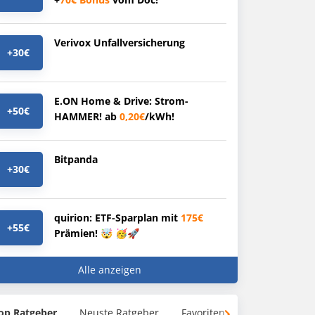
Verivox Unfallversicherung
+30€
E.ON Home & Drive: Strom-
+50€
HAMMER! ab
0,20€
/kWh!
Bitpanda
+30€
quirion: ETF-Sparplan mit
175€
+55€
Prämien! 🤯 🥳🚀
Alle anzeigen
op Ratgeber
Neuste Ratgeber
Favoriten