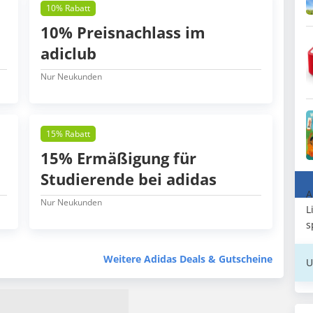
10% Rabatt
10% Preisnachlass im
adiclub
Nur Neukunden
15% Rabatt
15% Ermäßigung für
Studierende bei adidas
A
Nur Neukunden
L
s
Weitere Adidas Deals & Gutscheine
U