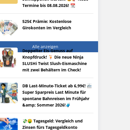
Termine bis 08.08.2026! 📆
525€ Prämie: Kostenlose
Girokonten im Vergleich
Alle anzeigen
Doppelter Eis-Genuss auf
Knopfdruck! 🍹 Die neue Ninja
SLUSHi Twist Slush-Eismaschine
mit zwei Behältern im Check!
DB Last-Minute-Ticket ab 6,99€! 🚈
Super Sparpreis Last Minute für
spontane Bahnreisen im Frühjahr
&amp; Sommer 2026!🧳
💸🤑 Tagesgeld: Vergleich und
Zinsen fürs Tagesgeldkonto