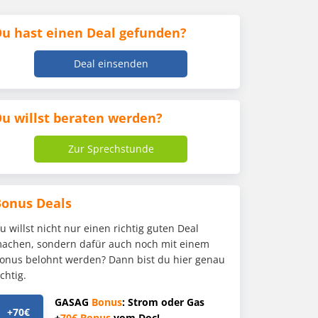
u hast einen Deal gefunden?
Deal einsenden
u willst beraten werden?
Zur Sprechstunde
Bonus Deals
u willst nicht nur einen richtig guten Deal
achen, sondern dafür auch noch mit einem
onus belohnt werden? Dann bist du hier genau
ichtig.
GASAG
Bonus
: Strom oder Gas
+70€
+
70€
Bonus
vom Doc!