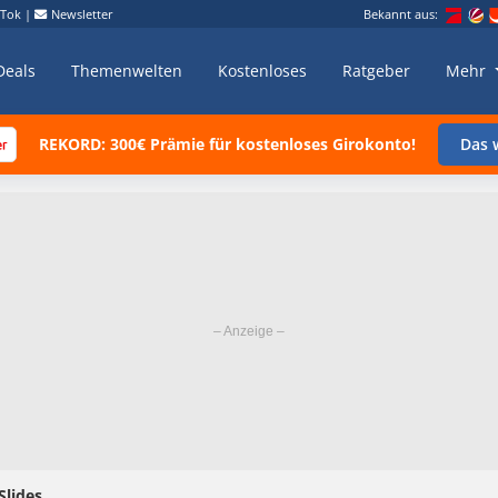
kTok
|
Newsletter
Bekannt aus:
Deals
Themenwelten
Kostenloses
Ratgeber
Mehr
REKORD: 300€ Prämie für kostenloses Girokonto!
Das w
Slides