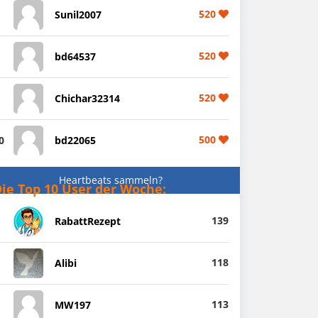
520
Sunil2007
520
bd64537
520
Chichar32314
500
0
bd22065
Heartbeats sammeln?
ie Top 10 User der Woche:
139
RabattRezept
118
Alibi
113
MW197