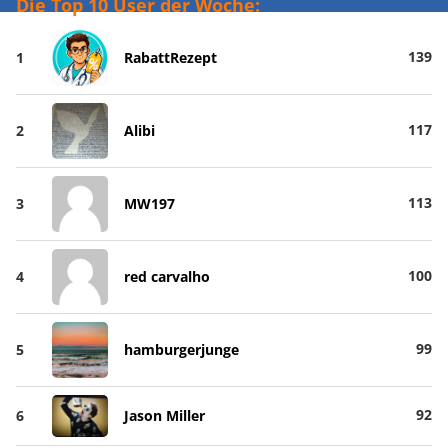
Die Top 10 User der Woche:
139
1
RabattRezept
117
2
Alibi
113
3
MW197
100
4
red carvalho
99
5
hamburgerjunge
92
6
Jason Miller