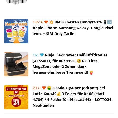
14616
💥 Die 30 besten Handytarife 📱➡️
Apple iPhone, Samsung Galaxy, Google Pixel
uvm. + SIM-Only-Tarife
161
Ninja FlexDrawer Heißluftfritteuse
(AF550EU) für nur 119€! 😀 6,6-Liter-
MegaZone oder 2 Zonen dank
herausnehmbarer Trennwand! 🍟
2931
🤑 50 Mio € (Super-Jackpot!) bei
Lotto 6aus49💰 3 Felder für 0,10€ (statt
4,70€) / 4 Felder für 1€ (statt 6€) – LOTTO24-
Neukunden