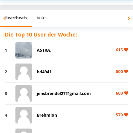
Heartbeats
Votes
Die Top 10 User der Woche:
615
1
ASTRA.
600
2
bd4941
600
3
jensbrendel27@gmail.com
570
4
Brehmion