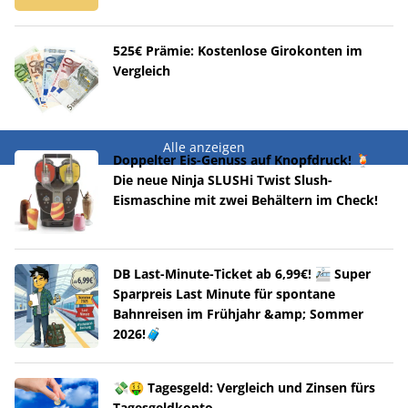
525€ Prämie: Kostenlose Girokonten im
Vergleich
Alle anzeigen
Doppelter Eis-Genuss auf Knopfdruck! 🍹
Die neue Ninja SLUSHi Twist Slush-
Eismaschine mit zwei Behältern im Check!
DB Last-Minute-Ticket ab 6,99€! 🚈 Super
Sparpreis Last Minute für spontane
Bahnreisen im Frühjahr &amp; Sommer
2026!🧳
💸🤑 Tagesgeld: Vergleich und Zinsen fürs
Tagesgeldkonto