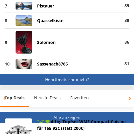
89
7
Pistauer
88
8
Quasselkiste
86
9
Solomon
81
10
Sassenach8785
Heartbeats sammeln?
Top Deals
Neuste Deals
Favoriten
Alle anzeigen
240
4-tlg. Topfset WMF Compact Cuisine
für 155,92€ (statt 200€)