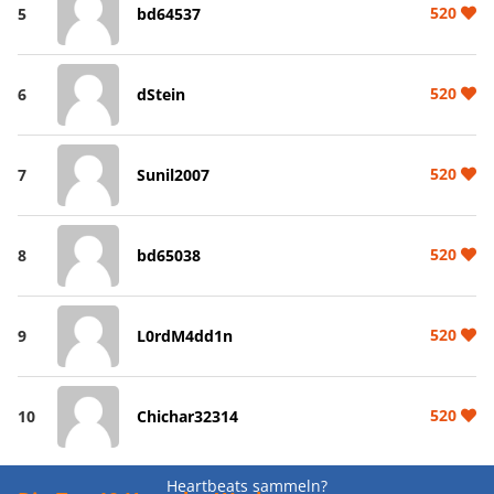
520
5
bd64537
520
6
dStein
520
7
Sunil2007
520
8
bd65038
520
9
L0rdM4dd1n
520
10
Chichar32314
Heartbeats sammeln?