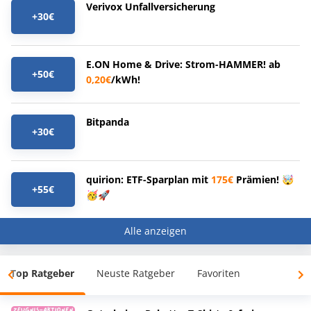
Verivox Unfallversicherung
+30€
E.ON Home & Drive: Strom-HAMMER! ab
+50€
0,20€
/kWh!
Bitpanda
+30€
quirion: ETF-Sparplan mit
175€
Prämien! 🤯
+55€
🥳🚀
Alle anzeigen
Top Ratgeber
Neuste Ratgeber
Favoriten