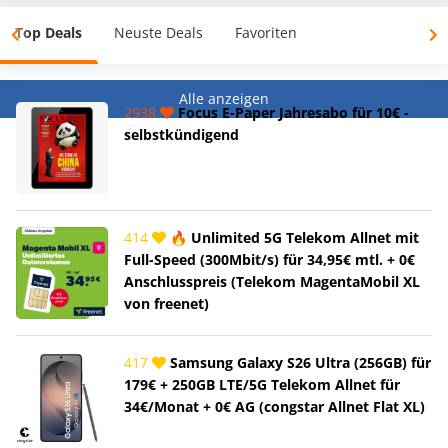
Top Deals
Neuste Deals
Favoriten
Alle anzeigen
2938
Focus E-Paper Jahresabo für 10€ -
selbstkündigend
414
🔥 Unlimited 5G Telekom Allnet mit
Full-Speed (300Mbit/s) für 34,95€ mtl. + 0€
Anschlusspreis (Telekom MagentaMobil XL
von freenet)
417
Samsung Galaxy S26 Ultra (256GB) für
179€ + 250GB LTE/5G Telekom Allnet für
34€/Monat + 0€ AG (congstar Allnet Flat XL)