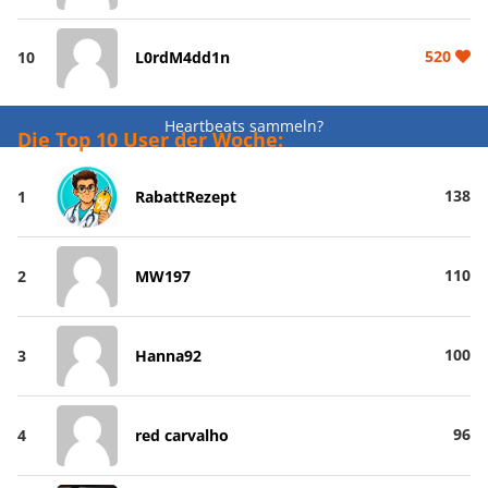
520
10
L0rdM4dd1n
Heartbeats sammeln?
Die Top 10 User der Woche:
138
1
RabattRezept
110
2
MW197
100
3
Hanna92
96
4
red carvalho