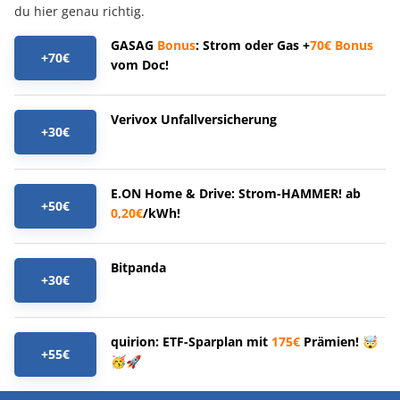
du hier genau richtig.
GASAG
Bonus
: Strom oder Gas +
70€
Bonus
+70€
vom Doc!
Verivox Unfallversicherung
+30€
E.ON Home & Drive: Strom-HAMMER! ab
+50€
0,20€
/kWh!
Bitpanda
+30€
quirion: ETF-Sparplan mit
175€
Prämien! 🤯
+55€
🥳🚀