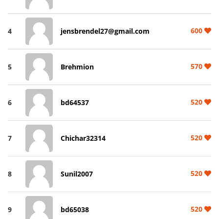
600
4
jensbrendel27@gmail.com
570
5
Brehmion
520
6
bd64537
520
7
Chichar32314
520
8
Sunil2007
520
9
bd65038