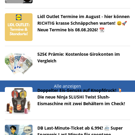
Lidl Outlet Termine im August - hier können
RICHTIG krasse Schnäppchen warten! 😀🚀
Neue Termine bis 08.08.2026! 📆
525€ Prämie: Kostenlose Girokonten im
Vergleich
Alle anzeigen
Doppelter Eis-Genuss auf Knopfdruck! 🍹
Die neue Ninja SLUSHi Twist Slush-
Eismaschine mit zwei Behältern im Check!
DB Last-Minute-Ticket ab 6,99€! 🚈 Super
Sparpreis Last Minute für spontane