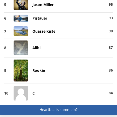
95
5
Jason Miller
93
6
Pistauer
90
7
Quasselkiste
87
8
Alibi
86
9
Rookie
84
10
C
Heartbeats sammeln?