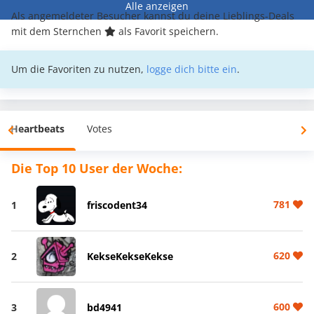
Alle anzeigen
Als angemeldeter Besucher kannst du deine Lieblings-Deals
mit dem Sternchen
als Favorit speichern.
Um die Favoriten zu nutzen,
logge dich bitte ein
.
Heartbeats
Votes
Die Top 10 User der Woche:
781
1
friscodent34
620
2
KekseKekseKekse
600
3
bd4941