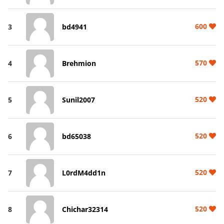
600
3
bd4941
570
4
Brehmion
520
5
Sunil2007
520
6
bd65038
520
7
L0rdM4dd1n
520
8
Chichar32314