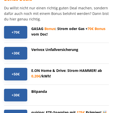
Du willst nicht nur einen richtig guten Deal machen, sondern
dafür auch noch mit einem Bonus belohnt werden? Dann bist
du hier genau richtig.
GASAG
Bonus
: Strom oder Gas +
70€
Bonus
+70€
vom Doc!
Verivox Unfallversicherung
+30€
E.ON Home & Drive: Strom-HAMMER! ab
+50€
0,20€
/kWh!
Bitpanda
+30€
quirion: ETF-Sparplan mit
175€
Prämien! 🤯