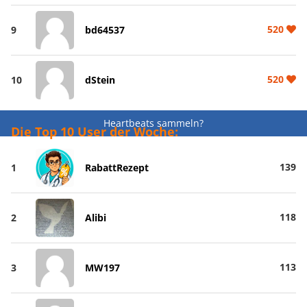
520
9
bd64537
520
10
dStein
Heartbeats sammeln?
Die Top 10 User der Woche:
139
1
RabattRezept
118
2
Alibi
113
3
MW197