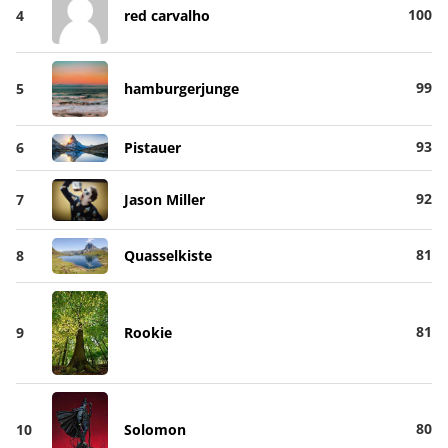
100
4
red carvalho
99
5
hamburgerjunge
93
6
Pistauer
92
7
Jason Miller
81
8
Quasselkiste
81
9
Rookie
80
10
Solomon