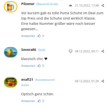
Pilzener
Oberarzt/-ärztin
21.10.2022, 17:48
Vor kurzem gab es tolle Puma Schuhe im Deal zum
top Preis und die Schuhe sind wirklich Klasse.
Eine halbe Nummer größer wäre noch besser
gewesen…
Antworten
0
Severa86
Studi
08.12.2022, 00:11
klassisch chic ♥️
Antworten
0
evafl21
Assistenzarzt/-
08.12.2022, 01:29
ärztin
Optisch ganz schön.
Antworten
0