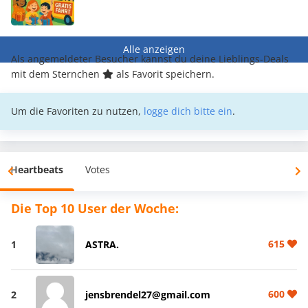
Alle anzeigen
Als angemeldeter Besucher kannst du deine Lieblings-Deals
mit dem Sternchen
als Favorit speichern.
Um die Favoriten zu nutzen,
logge dich bitte ein
.
Heartbeats
Votes
Die Top 10 User der Woche:
615
1
ASTRA.
600
2
jensbrendel27@gmail.com