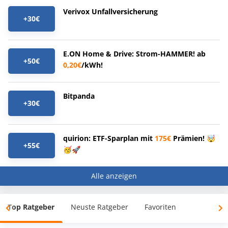
Verivox Unfallversicherung
+30€
E.ON Home & Drive: Strom-HAMMER! ab
+50€
0,20€
/kWh!
Bitpanda
+30€
quirion: ETF-Sparplan mit
175€
Prämien! 🤯
+55€
🥳🚀
Alle anzeigen
Top Ratgeber
Neuste Ratgeber
Favoriten