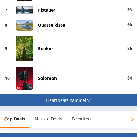
93
7
Pistauer
90
8
Quasselkiste
86
9
Rookie
84
10
Solomon
Heartbeats sammeln?
Top Deals
Neuste Deals
Favoriten