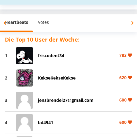
Heartbeats
Votes
Die Top 10 User der Woche:
783
1
friscodent34
620
2
KekseKekseKekse
600
3
jensbrendel27@gmail.com
600
4
bd4941