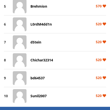
570
5
Brehmion
520
6
L0rdM4dd1n
520
7
dStein
520
8
Chichar32314
520
9
bd64537
520
10
Sunil2007