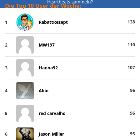
Heartbeats sammeln?
Die Top 10 User der Woche:
138
1
RabattRezept
110
2
MW197
107
3
Hanna92
96
4
Alibi
96
5
red carvalho
95
6
Jason Miller