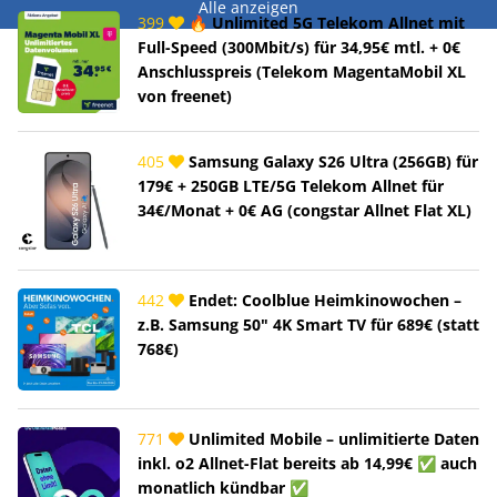
Alle anzeigen
399
🔥 Unlimited 5G Telekom Allnet mit
Full-Speed (300Mbit/s) für 34,95€ mtl. + 0€
Anschlusspreis (Telekom MagentaMobil XL
von freenet)
405
Samsung Galaxy S26 Ultra (256GB) für
179€ + 250GB LTE/5G Telekom Allnet für
34€/Monat + 0€ AG (congstar Allnet Flat XL)
442
Endet: Coolblue Heimkinowochen –
z.B. Samsung 50" 4K Smart TV für 689€ (statt
768€)
771
Unlimited Mobile – unlimitierte Daten
inkl. o2 Allnet-Flat bereits ab 14,99€ ✅ auch
monatlich kündbar ✅