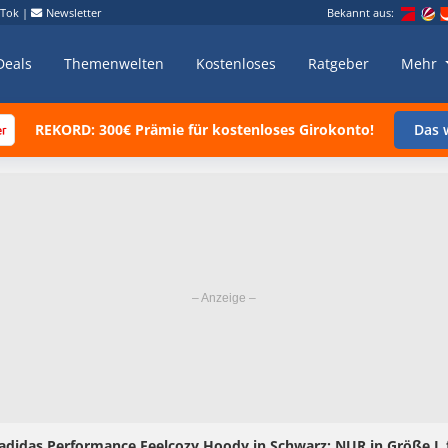
kTok
|
Newsletter
Bekannt aus:
Deals
Themenwelten
Kostenloses
Ratgeber
Mehr
REKORD: 300€ Prämie für kostenloses Girokonto!
Das w
 adidas Performance Feelcozy Hoody in Schwarz: NUR in Größe L 