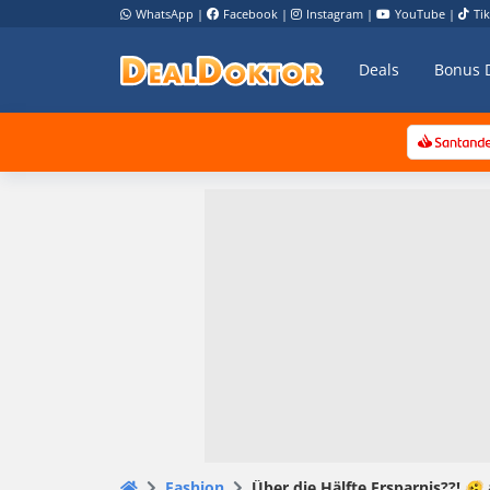
WhatsApp
|
Facebook
|
Instagram
|
YouTube
|
Ti
Deals
Bonus 
Fashion
Über die Hälfte Ersparnis??! 