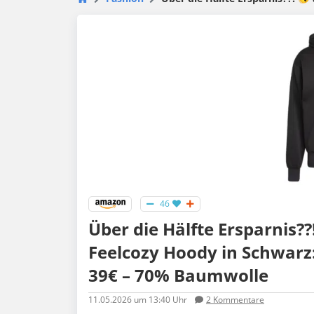
46
Über die Hälfte Ersparnis?
Feelcozy Hoody in Schwarz:
39€ – 70% Baumwolle
11.05.2026
um 13:40 Uhr
2
Kommentare