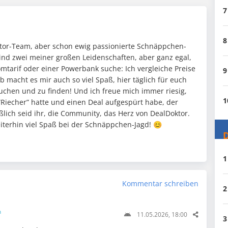
7
8
oktor-Team, aber schon ewig passionierte Schnäppchen-
ind zwei meiner großen Leidenschaften, aber ganz egal,
mtarif oder einer Powerbank suche: Ich vergleiche Preise
9
 macht es mir auch so viel Spaß, hier täglich für euch
chen und zu finden! Und ich freue mich immer riesig,
1
“Riecher” hatte und einen Deal aufgespürt habe, der
eßlich seid ihr, die Community, das Herz von DealDoktor.
eiterhin viel Spaß bei der Schnäppchen-Jagd! 😊
D
1
Kommentar schreiben
2
n
11.05.2026, 18:00
3