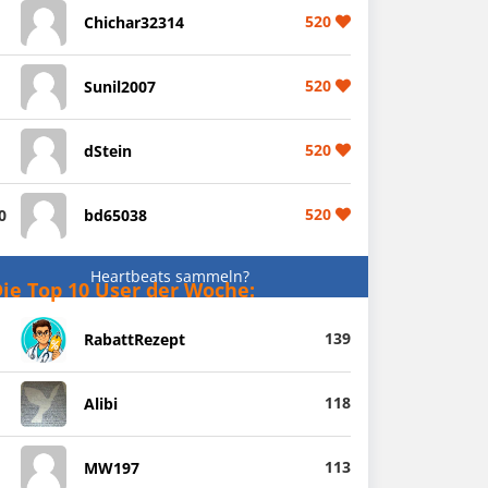
520
Chichar32314
520
Sunil2007
520
dStein
520
0
bd65038
Heartbeats sammeln?
ie Top 10 User der Woche:
139
RabattRezept
118
Alibi
113
MW197