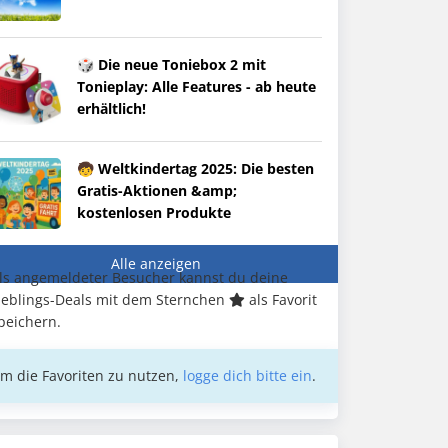
🎲 Die neue Toniebox 2 mit
Tonieplay: Alle Features - ab heute
erhältlich!
🧒 Weltkindertag 2025: Die besten
Gratis-Aktionen &amp;
kostenlosen Produkte
Alle anzeigen
ls angemeldeter Besucher kannst du deine
ieblings-Deals mit dem Sternchen
als Favorit
peichern.
m die Favoriten zu nutzen,
logge dich bitte ein
.