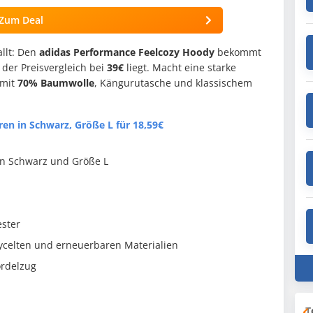
Zum Deal
allt: Den
adidas Performance Feelcozy Hoody
bekommt
 der Preisvergleich bei
39€
liegt. Macht eine starke
 mit
70% Baumwolle
, Kängurutasche und klassischem
en in Schwarz, Größe L für 18,59€
in Schwarz und Größe L
ester
ycelten und erneuerbaren Materialien
ordelzug
T