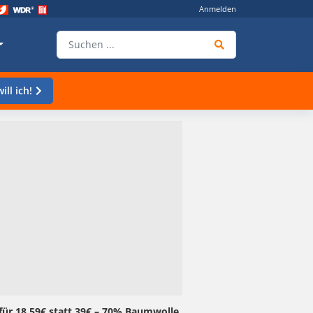
Anmelden
ill ich!
für 18,59€ statt 39€ – 70% Baumwolle