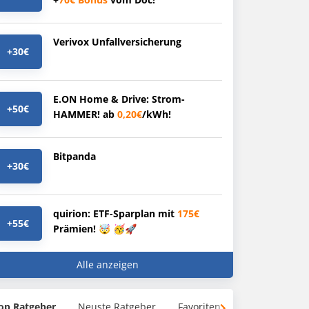
Verivox Unfallversicherung
+30€
E.ON Home & Drive: Strom-
+50€
HAMMER! ab
0,20€
/kWh!
Bitpanda
+30€
quirion: ETF-Sparplan mit
175€
+55€
Prämien! 🤯 🥳🚀
Alle anzeigen
op Ratgeber
Neuste Ratgeber
Favoriten