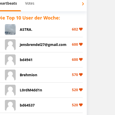
eartbeats
Votes
ie Top 10 User der Woche:
602
ASTRA.
600
jensbrendel27@gmail.com
600
bd4941
570
Brehmion
520
L0rdM4dd1n
520
bd64537