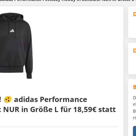
D
D
?! 🫨 adidas Performance
D
m
 NUR in Größe L für 18,59€ statt
B
r