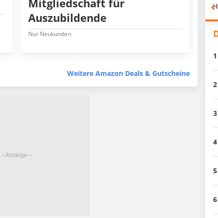
Mitgliedschaft für
H
Auszubildende
D
Nur Neukunden
1
Weitere Amazon Deals & Gutscheine
2
3
4
5
6