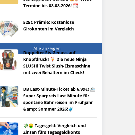
Termine bis 08.08.2026! 📆
525€ Prämie: Kostenlose
Girokonten im Vergleich
Alle anzeigen
Doppelter Eis-Genuss auf
Knopfdruck! 🍹 Die neue Ninja
SLUSHi Twist Slush-Eismaschine
mit zwei Behältern im Check!
DB Last-Minute-Ticket ab 6,99€! 🚈
Super Sparpreis Last Minute für
spontane Bahnreisen im Frühjahr
&amp; Sommer 2026!🧳
💸🤑 Tagesgeld: Vergleich und
Zinsen fürs Tagesgeldkonto