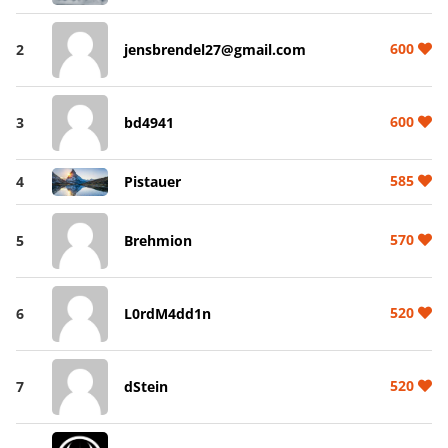
600
2
jensbrendel27@gmail.com
600
3
bd4941
585
4
Pistauer
570
5
Brehmion
520
6
L0rdM4dd1n
520
7
dStein