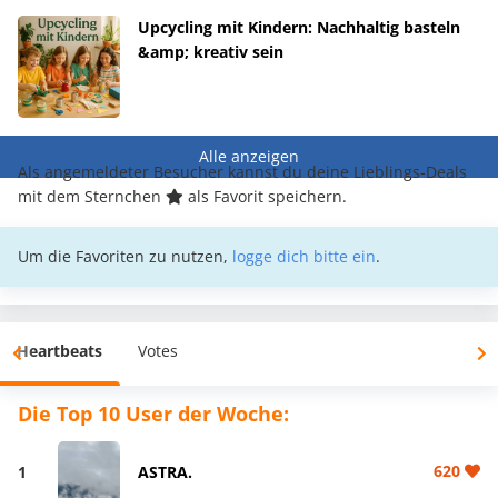
Upcycling mit Kindern: Nachhaltig basteln
&amp; kreativ sein
Alle anzeigen
Als angemeldeter Besucher kannst du deine Lieblings-Deals
mit dem Sternchen
als Favorit speichern.
Um die Favoriten zu nutzen,
logge dich bitte ein
.
Heartbeats
Votes
Die Top 10 User der Woche:
620
1
ASTRA.