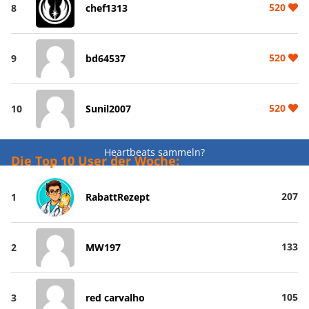
520
8
chef1313
520
9
bd64537
520
10
Sunil2007
Heartbeats sammeln?
Die Top 10 User der Woche:
207
1
RabattRezept
133
2
MW197
105
3
red carvalho