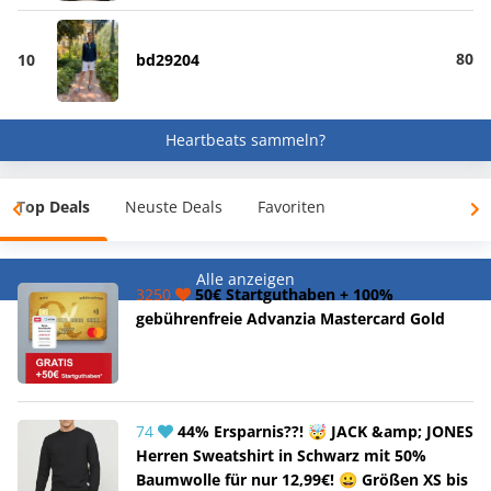
80
10
bd29204
Heartbeats sammeln?
Top Deals
Neuste Deals
Favoriten
Alle anzeigen
3250
50€ Startguthaben + 100%
gebührenfreie Advanzia Mastercard Gold
74
44% Ersparnis??! 🤯 JACK &amp; JONES
Herren Sweatshirt in Schwarz mit 50%
Baumwolle für nur 12,99€! 😀 Größen XS bis