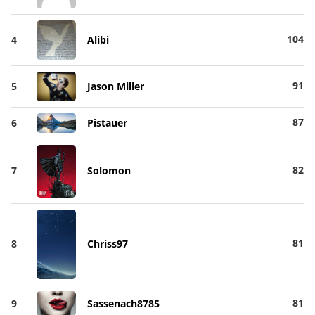
104
4
Alibi
91
5
Jason Miller
87
6
Pistauer
82
7
Solomon
81
8
Chriss97
81
9
Sassenach8785