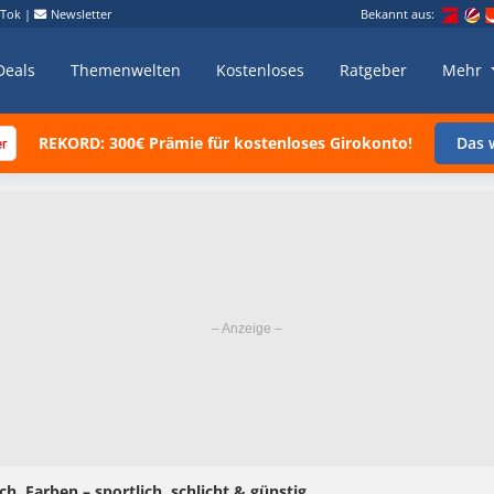
kTok
|
Newsletter
Bekannt aus:
Deals
Themenwelten
Kostenloses
Ratgeber
Mehr
REKORD: 300€ Prämie für kostenloses Girokonto!
Das w
sch. Farben – sportlich, schlicht & günstig