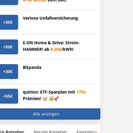
Verivox Unfallversicherung
+30€
E.ON Home & Drive: Strom-
+50€
HAMMER! ab
0,20€
/kWh!
Bitpanda
+30€
quirion: ETF-Sparplan mit
175€
+55€
Prämien! 🤯 🥳🚀
Alle anzeigen
op Ratgeber
Neuste Ratgeber
Favoriten