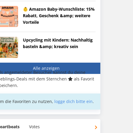
👶 Amazon Baby-Wunschliste: 15%
Rabatt, Geschenk &amp; weitere
Vorteile
Upcycling mit Kindern: Nachhaltig
basteln &amp; kreativ sein
Alle anzeigen
ls angemeldeter Besucher kannst du deine
ieblings-Deals mit dem Sternchen
als Favorit
peichern.
m die Favoriten zu nutzen,
logge dich bitte ein
.
eartbeats
Votes