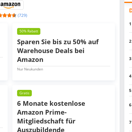
D
(729)
1
50% Rabatt
Sparen Sie bis zu 50% auf
2
Warehouse Deals bei
Amazon
3
Nur Neukunden
4
5
Gratis
6 Monate kostenlose
6
Amazon Prime-
Mitgliedschaft für
7
Auszubildende