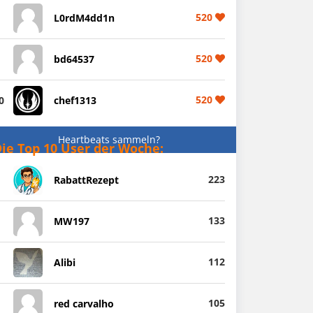
520
L0rdM4dd1n
520
bd64537
520
0
chef1313
Heartbeats sammeln?
ie Top 10 User der Woche:
223
RabattRezept
133
MW197
112
Alibi
105
red carvalho