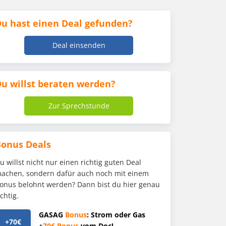
u hast einen Deal gefunden?
Deal einsenden
u willst beraten werden?
Zur Sprechstunde
Bonus Deals
u willst nicht nur einen richtig guten Deal
achen, sondern dafür auch noch mit einem
onus belohnt werden? Dann bist du hier genau
ichtig.
GASAG
Bonus
: Strom oder Gas
+70€
+
70€
Bonus
vom Doc!