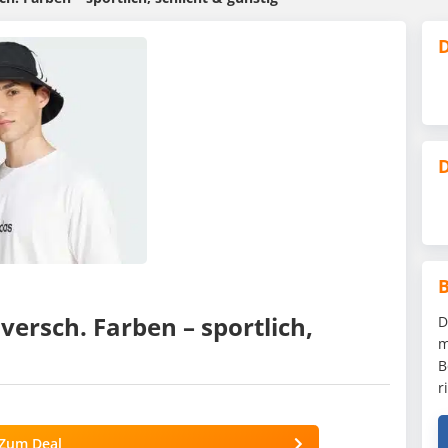
D
D
 versch. Farben – sportlich,
D
m
B
r
Zum Deal