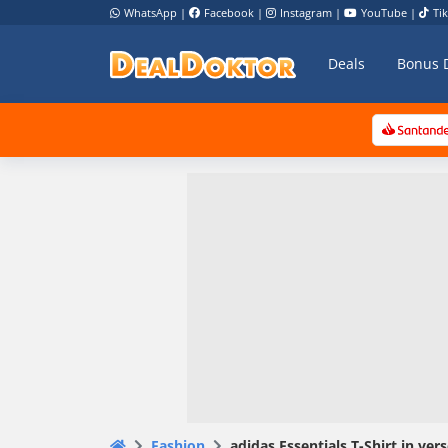
WhatsApp
|
Facebook
|
Instagram
|
YouTube
|
Ti
Deals
Bonus 
Fashion
adidas Essentials T-Shirt in ver