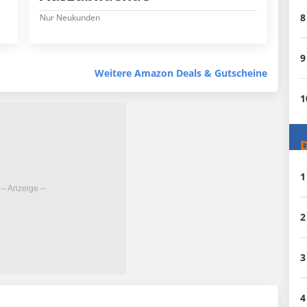
8
Nur Neukunden
9
Weitere Amazon Deals & Gutscheine
1
D
1
2
3
4
)