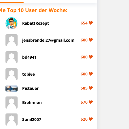
ie Top 10 User der Woche:
654
RabattRezept
600
jensbrendel27@gmail.com
600
bd4941
600
tobi66
585
Pistauer
570
Brehmion
520
Sunil2007