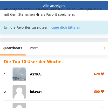
Alle anzeigen
Als angemeldeter Besucher kannst du deine Lieblings-Deals
mit dem Sternchen
als Favorit speichern.
Um die Favoriten zu nutzen,
logge dich bitte ein
.
Heartbeats
Votes
Die Top 10 User der Woche:
620
1
ASTRA.
600
2
bd4941