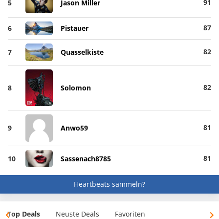
91
5
Jason Miller
87
6
Pistauer
82
7
Quasselkiste
82
8
Solomon
81
9
Anwo59
81
10
Sassenach8785
Heartbeats sammeln?
Top Deals
Neuste Deals
Favoriten