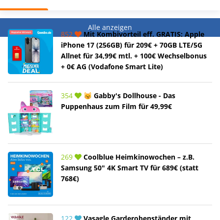
Alle anzeigen
852
Mit Kombivorteil eff. GRATIS: Apple
iPhone 17 (256GB) für 209€ + 70GB LTE/5G
Allnet für 34,99€ mtl. + 100€ Wechselbonus
+ 0€ AG (Vodafone Smart Lite)
354
😽 Gabby's Dollhouse - Das
Puppenhaus zum Film für 49,99€
269
Coolblue Heimkinowochen – z.B.
Samsung 50" 4K Smart TV für 689€ (statt
768€)
122
Vasagle Garderobenständer mit