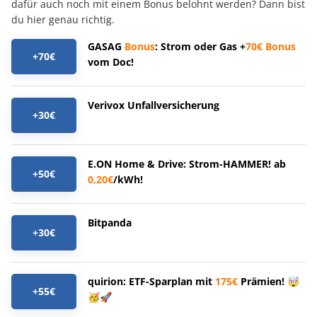
dafür auch noch mit einem Bonus belohnt werden? Dann bist
du hier genau richtig.
GASAG
Bonus
: Strom oder Gas +
70€
Bonus
+70€
vom Doc!
Verivox Unfallversicherung
+30€
E.ON Home & Drive: Strom-HAMMER! ab
+50€
0,20€
/kWh!
Bitpanda
+30€
quirion: ETF-Sparplan mit
175€
Prämien! 🤯
+55€
🥳🚀