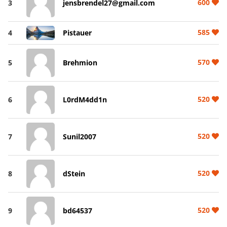
600
3
jensbrendel27@gmail.com
585
4
Pistauer
570
5
Brehmion
520
6
L0rdM4dd1n
520
7
Sunil2007
520
8
dStein
520
9
bd64537