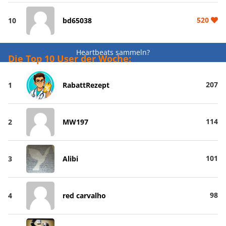
520
10
bd65038
Heartbeats sammeln?
Die Top 10 User der Woche:
207
1
RabattRezept
114
2
MW197
101
3
Alibi
98
4
red carvalho