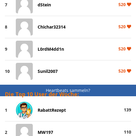
520
7
dStein
520
8
Chichar32314
520
9
L0rdM4dd1n
520
10
Sunil2007
Heartbeats sammeln?
Die Top 10 User der Woche:
139
1
RabattRezept
110
2
MW197