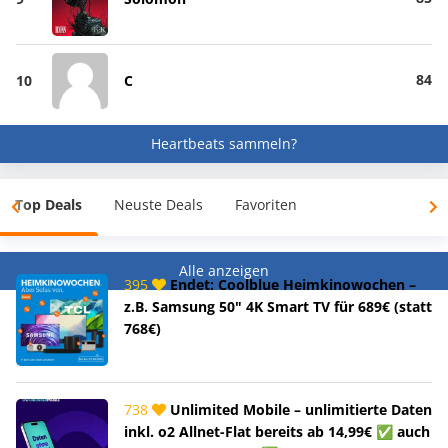
84
10
C
Heartbeats sammeln?
Top Deals
Neuste Deals
Favoriten
Alle anzeigen
395
Endet: Coolblue Heimkinowochen –
z.B. Samsung 50" 4K Smart TV für 689€ (statt
768€)
738
Unlimited Mobile – unlimitierte Daten
inkl. o2 Allnet-Flat bereits ab 14,99€ ✅ auch