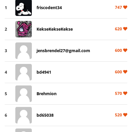
747
1
friscodent34
620
2
KekseKekseKekse
600
3
jensbrendel27@gmail.com
600
4
bd4941
570
5
Brehmion
520
6
bd65038