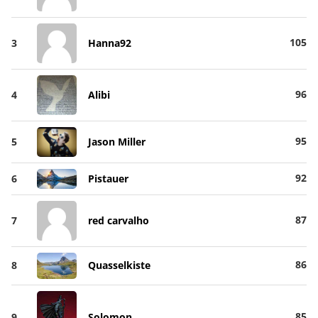
105
3
Hanna92
96
4
Alibi
95
5
Jason Miller
92
6
Pistauer
87
7
red carvalho
86
8
Quasselkiste
85
9
Solomon