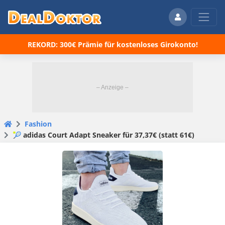
REKORD: 300€ Prämie für kostenloses Girokonto!
Fashion
🎾 adidas Court Adapt Sneaker für 37,37€ (statt 61€)