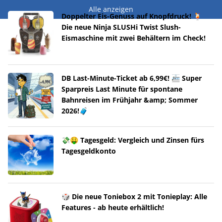
Alle anzeigen
Doppelter Eis-Genuss auf Knopfdruck! 🍹
Die neue Ninja SLUSHi Twist Slush-
Eismaschine mit zwei Behältern im Check!
DB Last-Minute-Ticket ab 6,99€! 🚈 Super
Sparpreis Last Minute für spontane
Bahnreisen im Frühjahr &amp; Sommer
2026!🧳
💸🤑 Tagesgeld: Vergleich und Zinsen fürs
Tagesgeldkonto
🎲 Die neue Toniebox 2 mit Tonieplay: Alle
Features - ab heute erhältlich!