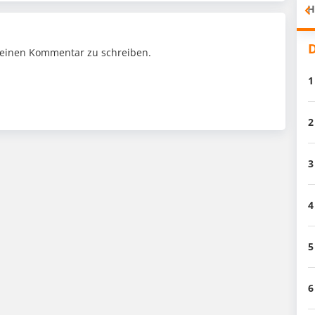
H
D
einen Kommentar zu schreiben.
1
2
3
4
5
6