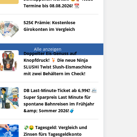
Termine bis 08.08.2026! 📆
525€ Prämie: Kostenlose
Girokonten im Vergleich
Alle anzeigen
Doppelter Eis-Genuss auf
Knopfdruck! 🍹 Die neue Ninja
SLUSHi Twist Slush-Eismaschine
mit zwei Behältern im Check!
DB Last-Minute-Ticket ab 6,99€! 🚈
Super Sparpreis Last Minute für
spontane Bahnreisen im Frühjahr
&amp; Sommer 2026!🧳
💸🤑 Tagesgeld: Vergleich und
Zinsen fürs Tagesgeldkonto