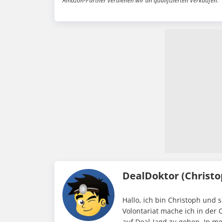
Amazon-Partner verdienen wir an qualifizierten Verkäufen.
DealDoktor (Christo
Hallo, ich bin Christoph und 
Volontariat mache ich in der 
auf Deal-Jagd zu gehen. In me