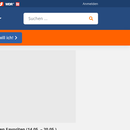
Anmelden
ill ich!
n Favoriten (14.05. – 20.05.)