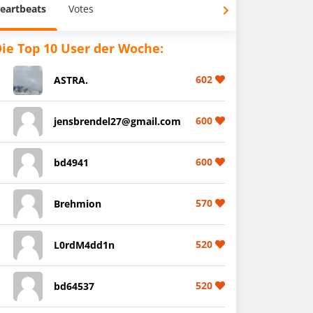
eartbeats
Votes
ie Top 10 User der Woche:
602
ASTRA.
600
jensbrendel27@gmail.com
600
bd4941
570
Brehmion
520
L0rdM4dd1n
520
bd64537