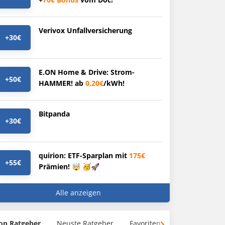
Verivox Unfallversicherung
+30€
E.ON Home & Drive: Strom-
+50€
HAMMER! ab
0,20€
/kWh!
Bitpanda
+30€
quirion: ETF-Sparplan mit
175€
+55€
Prämien! 🤯 🥳🚀
Alle anzeigen
op Ratgeber
Neuste Ratgeber
Favoriten