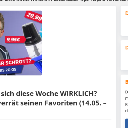
D
D
t sich diese Woche WIRKLICH?
D
m
verrät seinen Favoriten (14.05. –
B
r