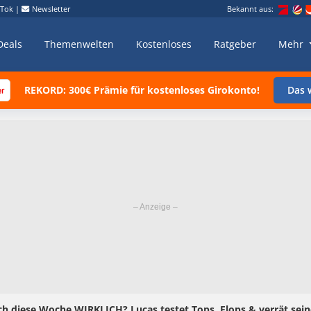
kTok
|
Newsletter
Bekannt aus:
Deals
Themenwelten
Kostenloses
Ratgeber
Mehr
REKORD: 300€ Prämie für kostenloses Girokonto!
Das w
ch diese Woche WIRKLICH? Lucas testet Tops, Flops & verrät seine