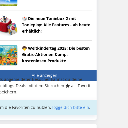
🎲 Die neue Toniebox 2 mit
Tonieplay: Alle Features - ab heute
erhältlich!
🧒 Weltkindertag 2025: Die besten
Gratis-Aktionen &amp;
kostenlosen Produkte
Alle anzeigen
ls angemeldeter Besucher kannst du deine
ieblings-Deals mit dem Sternchen
als Favorit
peichern.
m die Favoriten zu nutzen,
logge dich bitte ein
.