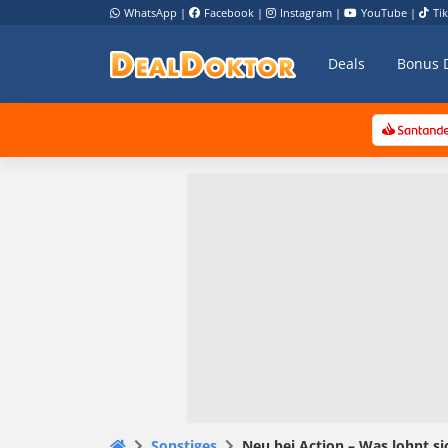
WhatsApp
|
Facebook
|
Instagram
|
YouTube
|
Ti
Deals
Bonus 
Sonstiges
Neu bei Action – Was lohnt si