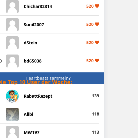
520
Chichar32314
520
Sunil2007
520
dStein
520
0
bd65038
Heartbeats sammeln?
ie Top 10 User der Woche:
139
RabattRezept
118
Alibi
113
MW197