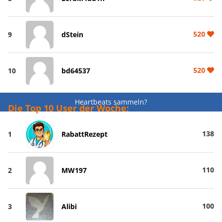
520
9
dStein
520
10
bd64537
Heartbeats sammeln?
Die Top 10 User der Woche:
138
1
RabattRezept
110
2
MW197
100
3
Alibi