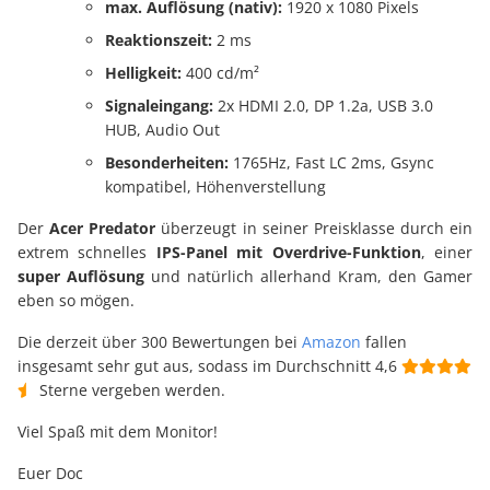
max. Auflösung (nativ):
1920 x 1080 Pixels
Reaktionszeit:
2 ms
Helligkeit:
400 cd/m²
Signaleingang:
2x HDMI 2.0, DP 1.2a, USB 3.0
HUB, Audio Out
Besonderheiten:
1765Hz, Fast LC 2ms, Gsync
kompatibel, Höhenverstellung
Der
Acer Predator
überzeugt in seiner Preisklasse durch ein
extrem schnelles
IPS-Panel mit Overdrive-Funktion
, einer
super Auflösung
und natürlich allerhand Kram, den Gamer
eben so mögen.
Die derzeit über 300 Bewertungen bei
Amazon
fallen
insgesamt sehr gut aus, sodass im Durchschnitt 4,6
Sterne vergeben werden.
Viel Spaß mit dem Monitor!
Euer Doc