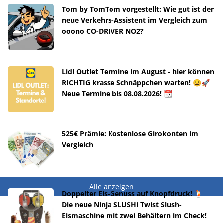
Tom by TomTom vorgestellt: Wie gut ist der
neue Verkehrs-Assistent im Vergleich zum
ooono CO-DRIVER NO2?
Lidl Outlet Termine im August - hier können
RICHTIG krasse Schnäppchen warten! 😀🚀
Neue Termine bis 08.08.2026! 📆
525€ Prämie: Kostenlose Girokonten im
Vergleich
Alle anzeigen
Doppelter Eis-Genuss auf Knopfdruck! 🍹
Die neue Ninja SLUSHi Twist Slush-
Eismaschine mit zwei Behältern im Check!