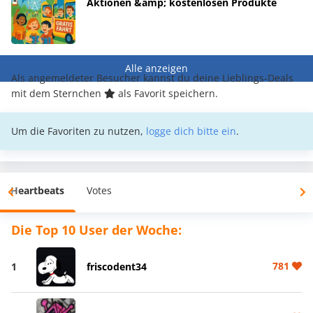
Aktionen &amp; kostenlosen Produkte
Alle anzeigen
Als angemeldeter Besucher kannst du deine Lieblings-Deals
mit dem Sternchen
als Favorit speichern.
Um die Favoriten zu nutzen,
logge dich bitte ein
.
Heartbeats
Votes
Die Top 10 User der Woche:
781
1
friscodent34