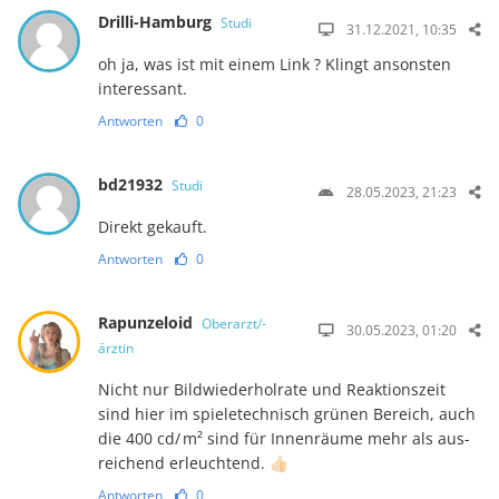
Drilli-Hamburg
Studi
31.12.2021, 10:35
oh ja, was ist mit einem Link ? Klingt ansonsten
interessant.
Antworten
0
bd21932
Studi
28.05.2023, 21:23
Direkt gekauft.
Antworten
0
Rapunzeloid
Oberarzt/-
30.05.2023, 01:20
ärztin
Nicht nur Bildwiederholrate und Reaktionszeit
sind hier im spieletechnisch grünen Be­reich, auch
die 400 cd/ m² sind für Innenräume mehr als aus­
rei­chend erleuchtend. 👍🏻
Antworten
0