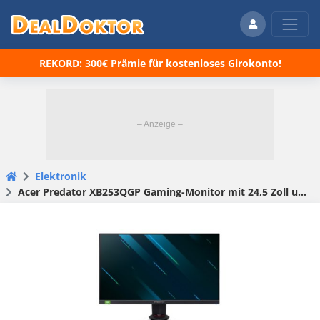
REKORD: 300€ Prämie für kostenloses Girokonto!
Elektronik
Acer Predator XB253QGP Gaming-Monitor mit 24,5 Zoll und 165 Hz für 159€ (statt 230€)