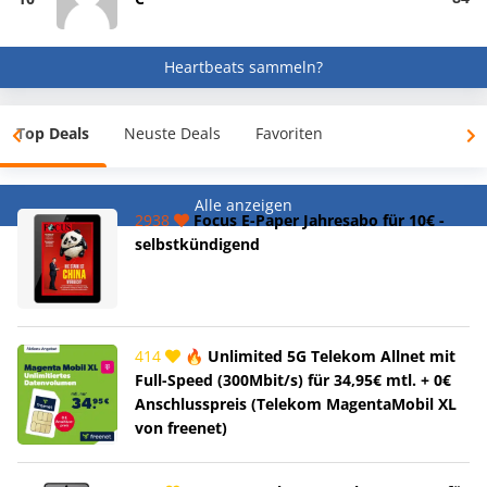
Heartbeats sammeln?
Top Deals
Neuste Deals
Favoriten
Alle anzeigen
2938
Focus E-Paper Jahresabo für 10€ -
selbstkündigend
414
🔥 Unlimited 5G Telekom Allnet mit
Full-Speed (300Mbit/s) für 34,95€ mtl. + 0€
Anschlusspreis (Telekom MagentaMobil XL
von freenet)