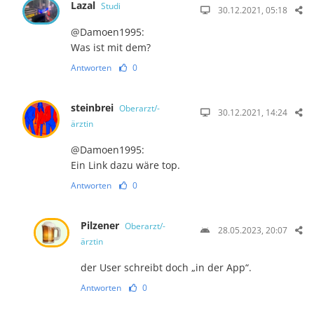
Lazal
Studi
30.12.2021, 05:18
@Damoen1995:
Was ist mit dem?
Antworten
0
steinbrei
Oberarzt/-
30.12.2021, 14:24
ärztin
@Damoen1995:
Ein Link dazu wäre top.
Antworten
0
Pilzener
Oberarzt/-
28.05.2023, 20:07
ärztin
der User schreibt doch „in der App“.
Antworten
0