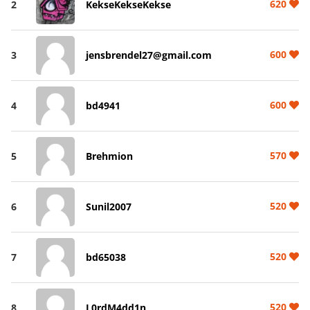
620
2
KekseKekseKekse
600
3
jensbrendel27@gmail.com
600
4
bd4941
570
5
Brehmion
520
6
Sunil2007
520
7
bd65038
520
8
L0rdM4dd1n