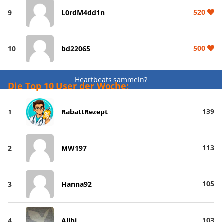
520
9
L0rdM4dd1n
500
10
bd22065
Heartbeats sammeln?
Die Top 10 User der Woche:
139
1
RabattRezept
113
2
MW197
105
3
Hanna92
103
4
Alibi