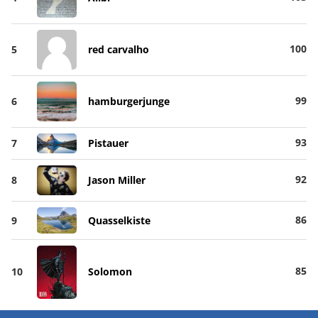
100
5
red carvalho
99
6
hamburgerjunge
93
7
Pistauer
92
8
Jason Miller
86
9
Quasselkiste
85
10
Solomon