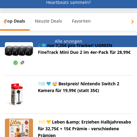
Heartbeats sammeln?
Top Deals
Neuste Deals
Favoriten
Alle anzeigen
0
nur 7,25€ pro Tracker! UGREEN
FineTrack Mini Duo 2 im 4er-Pack für 28,99€
100
🤯 Bestpreis! Nintendo Switch 2
Kamera für 19,99€ (statt 35€)
395
Leben &amp; Erziehen Halbjahresabo
für 32,75€ + 15€ Prämie - verschiedene
Prämien