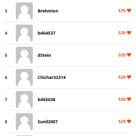
570
3
Brehmion
520
4
bd64537
520
5
dStein
520
6
Chichar32314
520
7
bd65038
520
8
Sunil2007