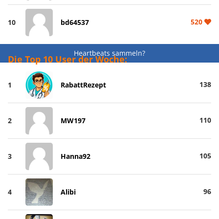
520
10
bd64537
Heartbeats sammeln?
Die Top 10 User der Woche:
138
1
RabattRezept
110
2
MW197
105
3
Hanna92
96
4
Alibi