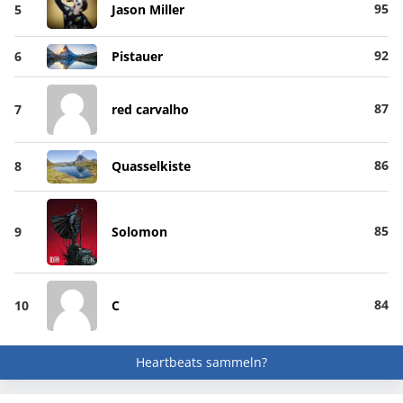
95
5
Jason Miller
92
6
Pistauer
87
7
red carvalho
86
8
Quasselkiste
85
9
Solomon
84
10
C
Heartbeats sammeln?