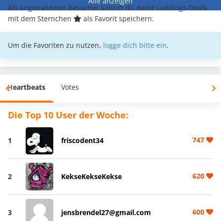
Alle anzeigen
Als angemeldeter Besucher kannst du deine Lieblings-Deals
mit dem Sternchen
als Favorit speichern.
Um die Favoriten zu nutzen,
logge dich bitte ein
.
Heartbeats
Votes
Die Top 10 User der Woche:
747
1
friscodent34
620
2
KekseKekseKekse
600
3
jensbrendel27@gmail.com