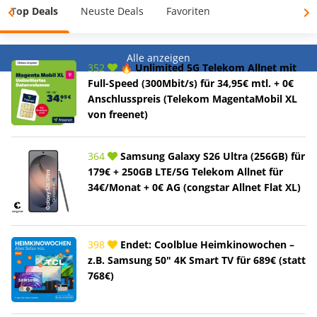
Top Deals
Neuste Deals
Favoriten
Alle anzeigen
352
🔥 Unlimited 5G Telekom Allnet mit
Full-Speed (300Mbit/s) für 34,95€ mtl. + 0€
Anschlusspreis (Telekom MagentaMobil XL
von freenet)
364
Samsung Galaxy S26 Ultra (256GB) für
179€ + 250GB LTE/5G Telekom Allnet für
34€/Monat + 0€ AG (congstar Allnet Flat XL)
398
Endet: Coolblue Heimkinowochen –
z.B. Samsung 50" 4K Smart TV für 689€ (statt
768€)