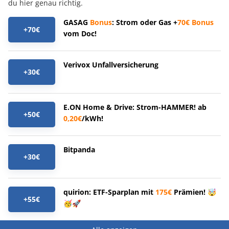
du hier genau richtig.
GASAG
Bonus
: Strom oder Gas +
70€
Bonus
+70€
vom Doc!
Verivox Unfallversicherung
+30€
E.ON Home & Drive: Strom-HAMMER! ab
+50€
0,20€
/kWh!
Bitpanda
+30€
quirion: ETF-Sparplan mit
175€
Prämien! 🤯
+55€
🥳🚀