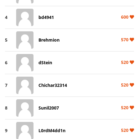
600
4
bd4941
570
5
Brehmion
520
6
dStein
520
7
Chichar32314
520
8
Sunil2007
520
9
L0rdM4dd1n