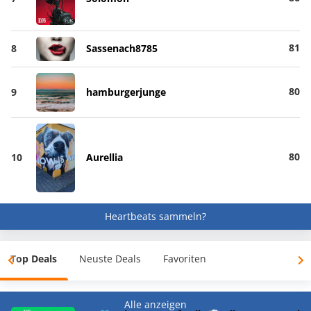
81
8
Sassenach8785
80
9
hamburgerjunge
80
10
Aurellia
Heartbeats sammeln?
Top Deals
Neuste Deals
Favoriten
Alle anzeigen