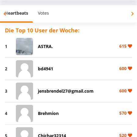
Heartbeats
Votes
Die Top 10 User der Woche:
615
1
ASTRA.
600
2
bd4941
600
3
jensbrendel27@gmail.com
570
4
Brehmion
520
5
Chichar32314