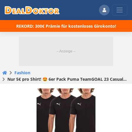
REKORD: 300€ Prämie für kostenloses Girokonto!
Fashion
Nur 5€ pro Shirt! 🤩 6er Pack Puma TeamGOAL 23 Casual Herren Baumwoll-Shirt für 30€ (statt 65€)