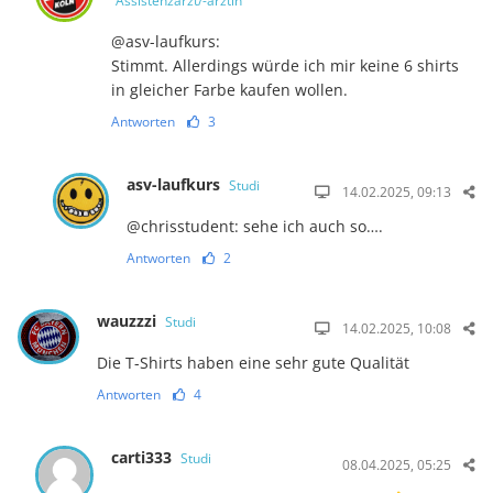
Assistenzarzt/-ärztin
@asv-laufkurs:
Stimmt. Allerdings würde ich mir keine 6 shirts
in gleicher Farbe kaufen wollen.
Antworten
3
asv-laufkurs
Studi
14.02.2025, 09:13
@chrisstudent: sehe ich auch so….
Antworten
2
wauzzzi
Studi
14.02.2025, 10:08
Die T-Shirts haben eine sehr gute Qualität
Antworten
4
carti333
Studi
08.04.2025, 05:25