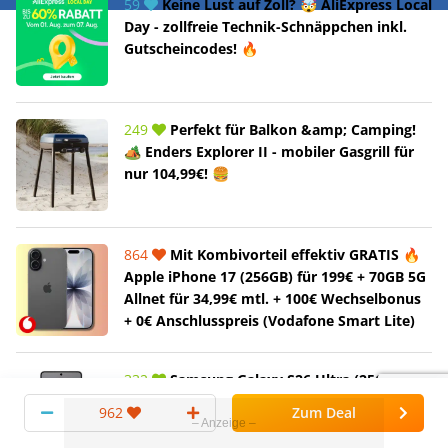
59
Keine Lust auf Zoll? 🤯 AliExpress Local
Day - zollfreie Technik-Schnäppchen inkl.
Gutscheincodes! 🔥
249
Perfekt für Balkon &amp; Camping!
🏕️ Enders Explorer II - mobiler Gasgrill für
nur 104,99€! 🍔
864
Mit Kombivorteil effektiv GRATIS 🔥
Apple iPhone 17 (256GB) für 199€ + 70GB 5G
Allnet für 34,99€ mtl. + 100€ Wechselbonus
+ 0€ Anschlusspreis (Vodafone Smart Lite)
332
Samsung Galaxy S26 Ultra (256GB) für
179€ + 250GB LTE/5G Telekom Allnet für
962
Zum Deal
34€/Monat + 0€ AG (congstar Allnet Flat XL)