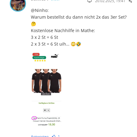
20.02.2025, 19:41
@Ninho:
Warum bestellst du dann nicht 2x das 3er Set?
🤔
Kostenlose Nachhilfe in Mathe:
3 x 2 St = 6 St
2 x 3 St = 6 St uih… 😳🤣
Antworten
1