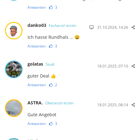
Antworten
3
danko03
Facharzt/-ärztin
31.10.2024, 14:26
Ich hasse Rundhals … 😀
Antworten
3
golatas
Studi
18.01.2025, 07:10
guter Deal 👍
Antworten
2
ASTRA.
Oberarzt/-ärztin
18.01.2025, 08:14
Gute Angebot
Antworten
3