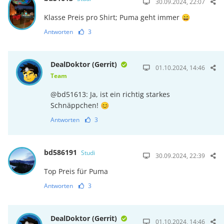
30.09.2024, 22:07
Klasse Preis pro Shirt; Puma geht immer 😄
Antworten
3
DealDoktor (Gerrit)
01.10.2024, 14:46
Team
@bd51613: Ja, ist ein richtig starkes
Schnäppchen! 😊
Antworten
3
bd586191
Studi
30.09.2024, 22:39
Top Preis für Puma
Antworten
3
DealDoktor (Gerrit)
01.10.2024, 14:46