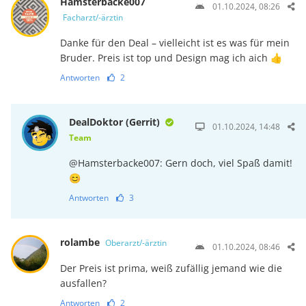
Hamsterbacke007
01.10.2024, 08:26
Facharzt/-ärztin
Danke für den Deal – vielleicht ist es was für mein
Bruder. Preis ist top und Design mag ich aich 👍
Antworten
2
DealDoktor (Gerrit)
01.10.2024, 14:48
Team
@Hamsterbacke007: Gern doch, viel Spaß damit!
😊
Antworten
3
rolambe
Oberarzt/-ärztin
01.10.2024, 08:46
Der Preis ist prima, weiß zufällig jemand wie die
ausfallen?
Antworten
2