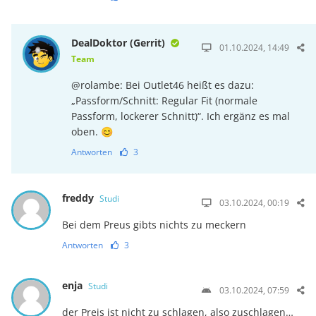
DealDoktor (Gerrit)
01.10.2024, 14:49
Team
@rolambe: Bei Outlet46 heißt es dazu:
„Passform/Schnitt: Regular Fit (normale
Passform, lockerer Schnitt)“. Ich ergänz es mal
oben. 😊
Antworten
3
freddy
Studi
03.10.2024, 00:19
Bei dem Preus gibts nichts zu meckern
Antworten
3
enja
Studi
03.10.2024, 07:59
der Preis ist nicht zu schlagen, also zuschlagen…