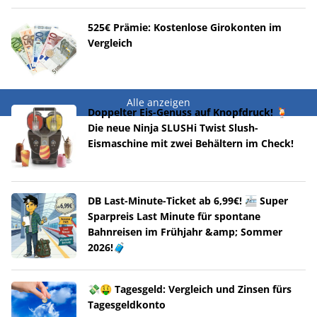
525€ Prämie: Kostenlose Girokonten im
Vergleich
Alle anzeigen
Doppelter Eis-Genuss auf Knopfdruck! 🍹
Die neue Ninja SLUSHi Twist Slush-
Eismaschine mit zwei Behältern im Check!
DB Last-Minute-Ticket ab 6,99€! 🚈 Super
Sparpreis Last Minute für spontane
Bahnreisen im Frühjahr &amp; Sommer
2026!🧳
💸🤑 Tagesgeld: Vergleich und Zinsen fürs
Tagesgeldkonto