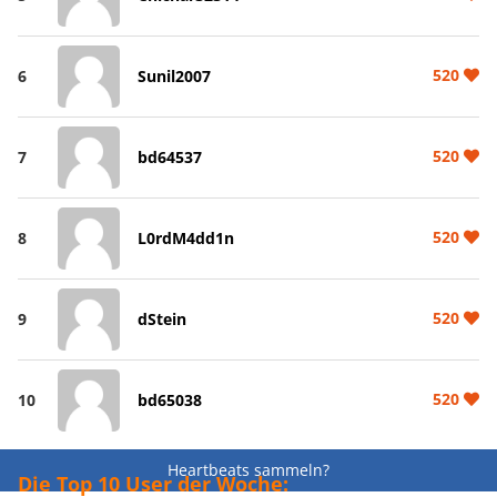
520
6
Sunil2007
520
7
bd64537
520
8
L0rdM4dd1n
520
9
dStein
520
10
bd65038
Heartbeats sammeln?
Die Top 10 User der Woche: