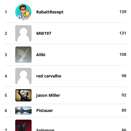
139
1
RabattRezept
131
2
MW197
108
3
Alibi
98
4
red carvalho
92
5
Jason Miller
89
6
Pistauer
86
7
Solomon