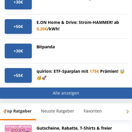
+30€
E.ON Home & Drive: Strom-HAMMER! ab
+50€
0,20€
/kWh!
Bitpanda
+30€
quirion: ETF-Sparplan mit
175€
Prämien! 🤯
+55€
🥳🚀
Alle anzeigen
Top Ratgeber
Neuste Ratgeber
Favoriten
Gutscheine, Rabatte, T-Shirts & freier