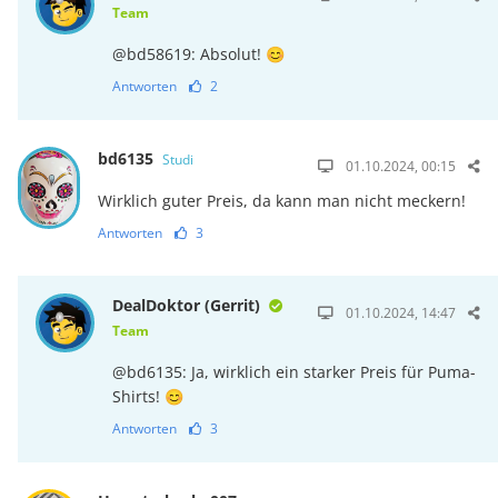
Team
@bd58619: Absolut! 😊
Antworten
2
bd6135
Studi
01.10.2024, 00:15
Wirklich guter Preis, da kann man nicht meckern!
Antworten
3
DealDoktor (Gerrit)
01.10.2024, 14:47
Team
@bd6135: Ja, wirklich ein starker Preis für Puma-
Shirts! 😊
Antworten
3