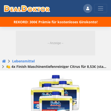
REKORD: 300€ Prämie für kostenloses Girokonto!
Lebensmittel
🍋 4x Finish Maschinentiefenreiniger Citrus für 8,53€ (statt 11,80€)