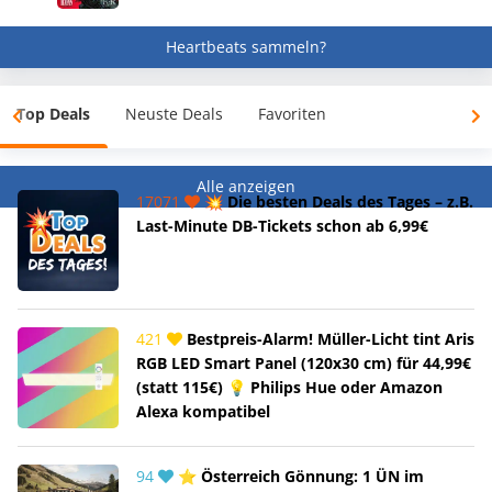
Heartbeats sammeln?
Top Deals
Neuste Deals
Favoriten
Alle anzeigen
17071
💥 Die besten Deals des Tages – z.B.
Last-Minute DB-Tickets schon ab 6,99€
421
Bestpreis-Alarm! Müller-Licht tint Aris
RGB LED Smart Panel (120x30 cm) für 44,99€
(statt 115€) 💡 Philips Hue oder Amazon
Alexa kompatibel
94
⭐ Österreich Gönnung: 1 ÜN im