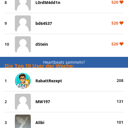
520
8
L0rdM4dd1n
520
9
bd64537
520
10
dStein
Heartbeats sammeln?
Die Top 10 User der Woche:
208
1
RabattRezept
131
2
MW197
101
3
Alibi