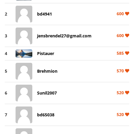
600
2
bd4941
600
3
jensbrendel27@gmail.com
585
4
Pistauer
570
5
Brehmion
520
6
Sunil2007
520
7
bd65038