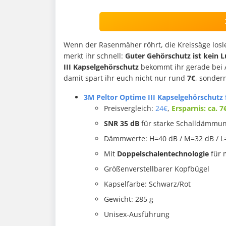
Wenn der Rasenmäher röhrt, die Kreissäge losl
merkt ihr schnell:
Guter Gehörschutz ist kein L
III Kapselgehörschutz
bekommt ihr gerade bei
damit spart ihr euch nicht nur rund
7€
, sonder
3M Peltor Optime III Kapselgehörschutz 
Preisvergleich:
24€
,
Ersparnis: ca. 7
SNR 35 dB
für starke Schalldämmu
Dämmwerte: H=40 dB / M=32 dB / L
Mit
Doppelschalentechnologie
für 
Größenverstellbarer Kopfbügel
Kapselfarbe: Schwarz/Rot
Gewicht: 285 g
Unisex-Ausführung