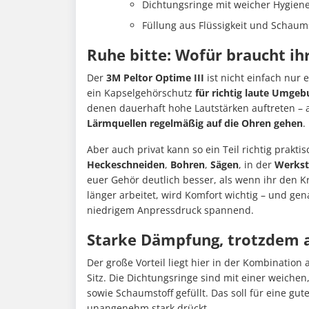
Dichtungsringe mit weicher Hygiene
Füllung aus Flüssigkeit und Schaum
Ruhe bitte: Wofür braucht ih
Der
3M Peltor Optime III
ist nicht einfach nur 
ein Kapselgehörschutz
für richtig laute Umge
denen dauerhaft hohe Lautstärken auftreten – a
Lärmquellen regelmäßig auf die Ohren gehen
.
Aber auch privat kann so ein Teil richtig prakti
Heckeschneiden
,
Bohren
,
Sägen
, in der
Werkst
euer Gehör deutlich besser, als wenn ihr den K
länger arbeitet, wird Komfort wichtig – und gen
niedrigem Anpressdruck spannend.
Starke Dämpfung, trotzdem a
Der große Vorteil liegt hier in der Kombination
Sitz. Die Dichtungsringe sind mit einer weiche
sowie Schaumstoff gefüllt. Das soll für eine g
unangenehm stark drückt.