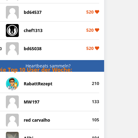
520
bd64537
520
chef1313
520
0
bd65038
Heartbeats sammeln?
ie Top 10 User der Woche:
210
RabattRezept
133
MW197
105
red carvalho
104