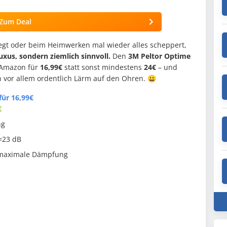
Zum Deal
egt oder beim Heimwerken mal wieder alles scheppert,
uxus, sondern ziemlich sinnvoll.
Den
3M Peltor Optime
 Amazon für
16,99€
statt sonst mindestens
24€
– und
n vor allem ordentlich Lärm auf den Ohren. 😀
für 16,99€
€
ng
=23 dB
maximale Dämpfung