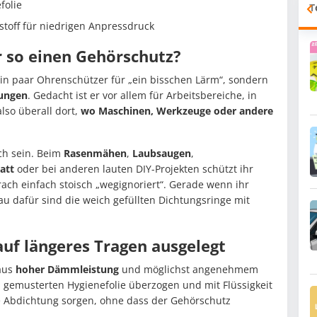
folie
T
stoff für niedrigen Anpressdruck
r so einen Gehörschutz?
ein paar Ohrenschützer für „ein bisschen Lärm“, sondern
bungen
. Gedacht ist er vor allem für Arbeitsbereiche, in
lso überall dort,
wo Maschinen, Werkzeuge oder andere
sch sein. Beim
Rasenmähen
,
Laubsaugen
,
att
oder bei anderen lauten DIY-Projekten schützt ihr
rach einfach stoisch „wegignoriert“. Gerade wenn ihr
au dafür sind die weich gefüllten Dichtungsringe mit
uf längeres Tragen ausgelegt
 aus
hoher Dämmleistung
und möglichst angenehmem
n, gemusterten Hygienefolie überzogen und mit Flüssigkeit
ute Abdichtung sorgen, ohne dass der Gehörschutz