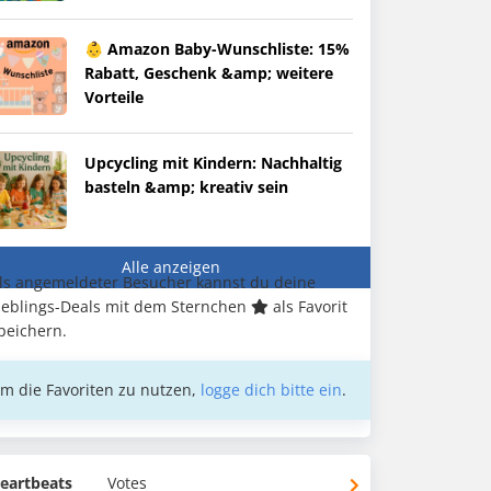
👶 Amazon Baby-Wunschliste: 15%
Rabatt, Geschenk &amp; weitere
Vorteile
Upcycling mit Kindern: Nachhaltig
basteln &amp; kreativ sein
Alle anzeigen
ls angemeldeter Besucher kannst du deine
ieblings-Deals mit dem Sternchen
als Favorit
peichern.
m die Favoriten zu nutzen,
logge dich bitte ein
.
eartbeats
Votes