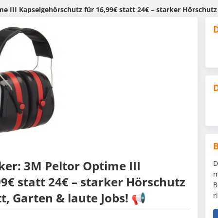
I Kapselgehörschutz für 16,99€ statt 24€ – starker Hörschutz mit S
D
D
r: 3M Peltor Optime III
D
m
9€ statt 24€ – starker Hörschutz
B
t, Garten & laute Jobs! 📢
r