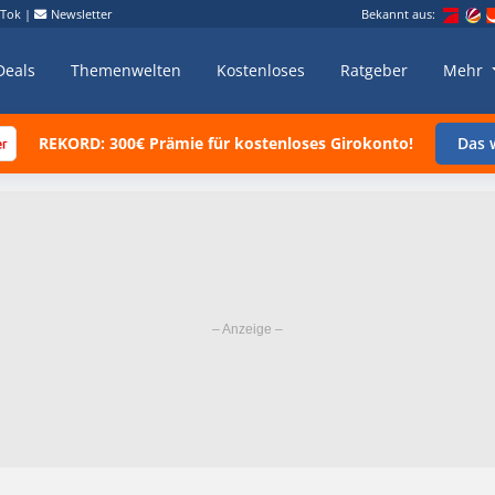
kTok
|
Newsletter
Bekannt aus:
Deals
Themenwelten
Kostenloses
Ratgeber
Mehr
REKORD: 300€ Prämie für kostenloses Girokonto!
Das w