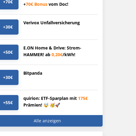
+70€
+
70€
Bonus
vom Doc!
Verivox Unfallversicherung
+30€
E.ON Home & Drive: Strom-
+50€
HAMMER! ab
0,20€
/kWh!
Bitpanda
+30€
quirion: ETF-Sparplan mit
175€
+55€
Prämien! 🤯 🥳🚀
Alle anzeigen