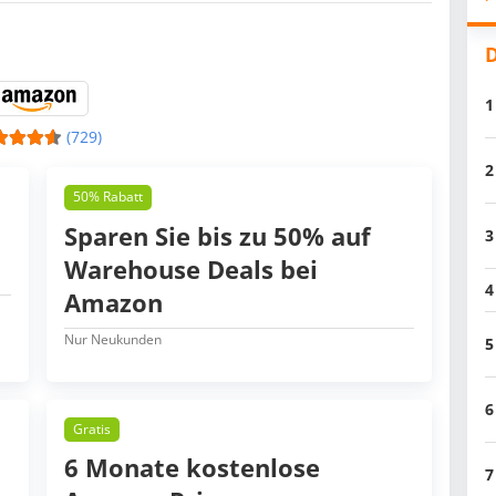
D
1
(729)
2
50% Rabatt
Sparen Sie bis zu 50% auf
3
Warehouse Deals bei
4
Amazon
Nur Neukunden
5
6
Gratis
6 Monate kostenlose
7