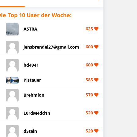
ie Top 10 User der Woche:
625
ASTRA.
600
jensbrendel27@gmail.com
600
bd4941
585
Pistauer
570
Brehmion
520
L0rdM4dd1n
520
dStein