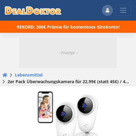
REKORD: 300€ Prämie für kostenloses Girokonto!
Lebensmittel
2er Pack Überwachungskamera für 22,99€ (statt 45€) / 4er Pack für 42,99€ (statt 85€)