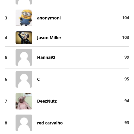
104
3
anonymoni
103
4
Jason Miller
99
5
Hanna92
95
6
C
94
7
DeezNutz
93
8
red carvalho