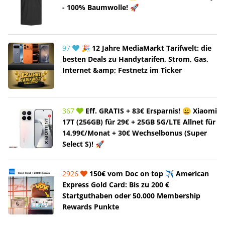
- 100% Baumwolle! 🚀
97
🎉 12 Jahre MediaMarkt Tarifwelt: die
besten Deals zu Handytarifen, Strom, Gas,
Internet &amp; Festnetz im Ticker
367
Eff. GRATIS + 83€ Ersparnis! 😀 Xiaomi
17T (256GB) für 29€ + 25GB 5G/LTE Allnet für
14,99€/Monat + 30€ Wechselbonus (Super
Select S)! 🚀
2926
150€ vom Doc on top ✈️ American
Express Gold Card: Bis zu 200 €
Startguthaben oder 50.000 Membership
Rewards Punkte