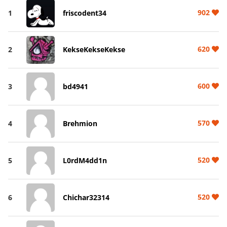
902
1
friscodent34
620
2
KekseKekseKekse
600
3
bd4941
570
4
Brehmion
520
5
L0rdM4dd1n
520
6
Chichar32314