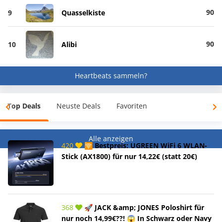
90
9
Quasselkiste
90
10
Alibi
Heartbeats sammeln?
Top Deals
Neuste Deals
Favoriten
Alle anzeigen
420
🛜 Bestpreis: UGREEN WiFi 6 WLAN-
Stick (AX1800) für nur 14,22€ (statt 20€)
368
🚀 JACK &amp; JONES Poloshirt für
nur noch 14,99€??! 😱 In Schwarz oder Navy