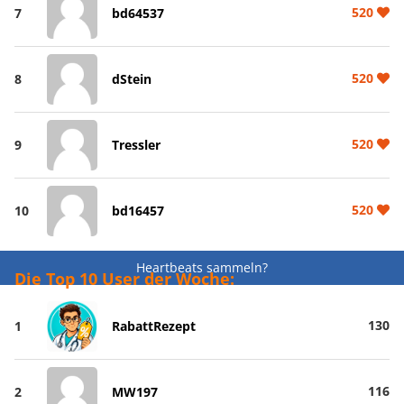
520
7
bd64537
520
8
dStein
520
9
Tressler
520
10
bd16457
Heartbeats sammeln?
Die Top 10 User der Woche:
130
1
RabattRezept
116
2
MW197