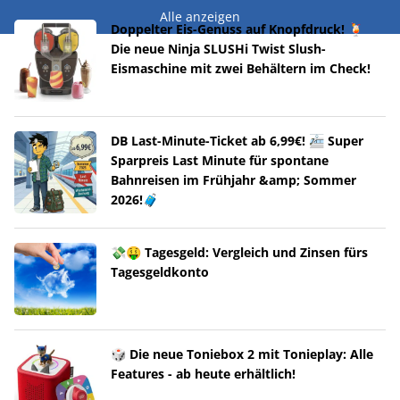
Alle anzeigen
Doppelter Eis-Genuss auf Knopfdruck! 🍹
Die neue Ninja SLUSHi Twist Slush-
Eismaschine mit zwei Behältern im Check!
DB Last-Minute-Ticket ab 6,99€! 🚈 Super
Sparpreis Last Minute für spontane
Bahnreisen im Frühjahr &amp; Sommer
2026!🧳
💸🤑 Tagesgeld: Vergleich und Zinsen fürs
Tagesgeldkonto
🎲 Die neue Toniebox 2 mit Tonieplay: Alle
Features - ab heute erhältlich!