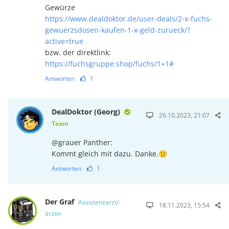
Gewürze
https://www.dealdoktor.de/user-deals/2-x-fuchs-
gewuerzsdosen-kaufen-1-x-geld-zurueck/?
active=true
bzw. der direktlink:
https://fuchsgruppe.shop/fuchs/1+1#
Antworten
1
DealDoktor (Georg)
26.10.2023, 21:07
Team
@grauer Panther:
Kommt gleich mit dazu. Danke.🙂
Antworten
1
Der Graf
Assistenzarzt/-
18.11.2023, 15:54
ärztin