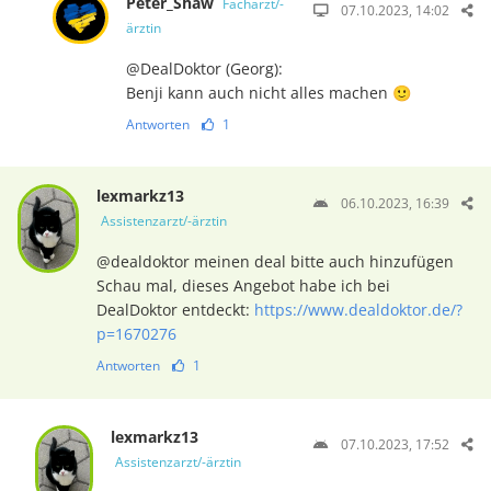
Peter_Shaw
Facharzt/-
07.10.2023, 14:02
ärztin
@DealDoktor (Georg):
Benji kann auch nicht alles machen 🙂
Antworten
1
lexmarkz13
06.10.2023, 16:39
Assistenzarzt/-ärztin
@dealdoktor meinen deal bitte auch hinzufügen
Schau mal, dieses Angebot habe ich bei
DealDoktor entdeckt:
https://www.dealdoktor.de/?
p=1670276
Antworten
1
lexmarkz13
07.10.2023, 17:52
Assistenzarzt/-ärztin