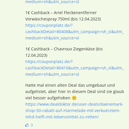
medium=sh&utm_source=sl
1€ Cashback – Ariel Fleckenentferner
Vorwäschespray 750ml (bis 12.04.2023)
https://couponplatz.de/?
cashbackDetail=80408&utm_campaign=sh_sl&utm_
medium=sh&utm_source=sl
1€ Cashback – Chavroux Ziegenkäse (bis
12.04.2023)
https://couponplatz.de/?
cashbackDetail=80410&utm_campaign=sh_sl&utm_
medium=sh&utm_source=sl
Hatte mal einen alten Deal das umgebaut und
aufgelistet, aber hier in diesem Deal sind sie glaub
viel besser aufgehoben 🙂
https://www.dealdoktor.de/user-deals/daenemark-
shop-50-rabatt-auf-marmelade-mit-verkuerztem-
mhd-helft-mit-lebensmittel-zu-retten/
3