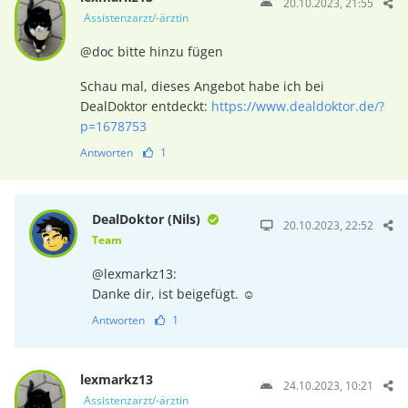
20.10.2023, 21:55
Assistenzarzt/-ärztin
@doc bitte hinzu fügen
Schau mal, dieses Angebot habe ich bei
DealDoktor entdeckt:
https://www.dealdoktor.de/?
p=1678753
Antworten
1
DealDoktor (Nils)
20.10.2023, 22:52
Team
@lexmarkz13:
Danke dir, ist beigefügt. ☺️
Antworten
1
lexmarkz13
24.10.2023, 10:21
Assistenzarzt/-ärztin