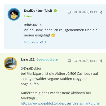
DealDoktor (Nici)
29.08.2023, 19:13
Team
@bd50619:
Vielen Dank, habe ich rausgenommen und die
neuen eingefügt 🙂
Antworten
1
Lizard22
Oberarzt/-ärztin
04.09.2023, 18:11
@DealDoktor:
bei Marktguru ist die Aktion „0,50€ Cashback auf
1x Rügenwalder Vegane Mühlen Nuggets“
abgelaufen.
Außerdem gibt es wieder neue Aktionen bei
Marktugru:
https://www.dealdoktor.de/user-deals/marktguru-