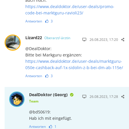
auch noch:
https://www.dealdoktor.de/user-deals/promo-
code-bei-marktguru-ravioli23/
Antworten
3
Lizard22
Oberarzt/-ärztin
26.08.2023, 17:20
@DealDoktor:
Bitte bei Markguru ergänzen:
https://www.dealdoktor.de/user-deals/marktguru-
050e-cashback-auf-1x-sidolin-z-b-bei-dm-ab-115e/
Antworten
3
DealDoktor (Georg)
26.08.2023, 17:28
Team
@bd50619:
Hab ich mit eingefügt.
Antworten
1