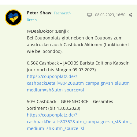
Peter_Shaw
Facharzt/-
08.03.2023, 16:50
ärztin
@DealDoktor (Benji):
Bei Couponplatz gibt neben den Coupons zum
ausdrucken auch Cashback Aktionen (funktioniert
wie bei Scondoo).
0,50€ Cashback – JACOBS Barista Editions Kapseln
(nur noch bis Morgen 09.03.2023)
https://couponplatz.de/?
cashbackDetail=80420&utm_campaign=sh_sl&utm_
medium=sh&utm_source=sl
50% Cashback – GREENFORCE – Gesamtes
Sortiment (bis 13.03.2023)
https://couponplatz.de/?
cashbackDetail=80352&utm_campaign=sh_sl&utm_
medium=sh&utm_source=sl