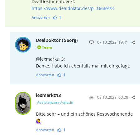
DealDoktor entdeckt:
https://www.dealdoktor.de/?p=1666973
Antworten
1
DealDoktor (Georg)
07.10.2023, 19:41
Team
@lexmarkz13:
Danke. Habe ich ebenfalls mal mit eingefügt.
Antworten
1
lexmarkz13
08.10.2023, 00:20
Assistenzarzt/-ärztin
Bitte sehr – und ein schönes Restwochenende
🙋‍♀️
Antworten
1