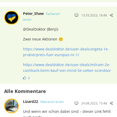
Peter_Shaw
Facharzt/-
13.03.2023, 18:46
ärztin
@DealDoktor (Benji):
Zwei neue Aktionen 🙂
https://www.dealdoktor.de/user-deals/argeta-1e-
probierpreis-fuer-europas-nr-1/
https://www.dealdoktor.de/user-deals/milram-2e-
cashback-beim-kauf-von-mind-5e-ueber-scondoo/
3
Alle Kommentare
Lizard22
Oberarzt/-ärztin
24.08.2023, 15:48
Und wenn wir schon dabei sind – dieser Link fehlt