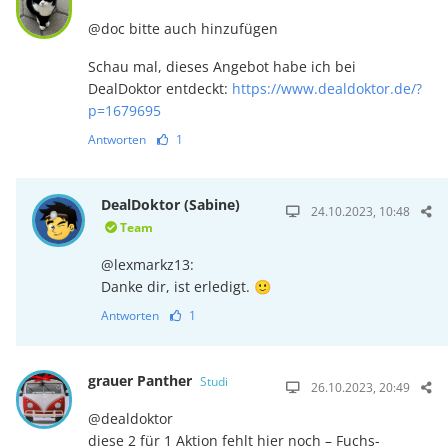
@doc bitte auch hinzufügen
Schau mal, dieses Angebot habe ich bei
DealDoktor entdeckt:
https://www.dealdoktor.de/?
p=1679695
Antworten
1
DealDoktor (Sabine)
24.10.2023, 10:48
Team
@lexmarkz13:
Danke dir, ist erledigt. 🙂
Antworten
1
grauer Panther
Studi
26.10.2023, 20:49
@dealdoktor
diese 2 für 1 Aktion fehlt hier noch – Fuchs-