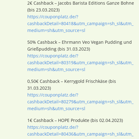
2€ Cashback – Jacobs Barista Editions Ganze Bohne
(bis 23.03.2023)
https://couponplatz.de/?
cashbackDetail=80418&utm_campaign=sh_sl&utm_
medium=sh&utm_source=sl
50% Cashback – Ehrmann Veo Vegan Pudding und
Grießpudding (bis 31.03.2023)
https://couponplatz.de/?
cashbackDetail=80319&utm_campaign=sh_sl&utm_
medium=sh&utm_source=sl
0,50€ Cashback – Kerrygold Frischkäse (bis
31.03.2023)
https://couponplatz.de/?
cashbackDetail=80279&utm_campaign=sh_sl&utm_
medium=sh&utm_source=sl
1€ Cashback – HOPE Produkte (bis 02.04.2023)
https://couponplatz.de/?
cashbackDetail=80436&utm_campaign=sh_sl&utm_