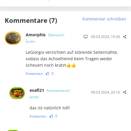
Kommentare (7)
Kommentar schreiben
Amorphis
Oberarzt/-
09.03.2024, 19:39
ärztin
LeGiorgio verzichten auf störende Seitennähte,
sodass das Achselhemd beim Tragen weder
scheuert noch kratzt👍👍
Antworten
0
evafl21
Assistenzarzt/-
09.03.2024, 20:16
ärztin
das ist natürlich toll!
Antworten
0