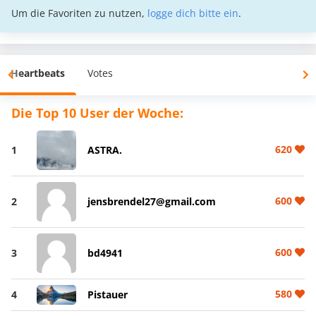
Um die Favoriten zu nutzen,
logge dich bitte ein
.
Heartbeats
Votes
Die Top 10 User der Woche:
620
1
ASTRA.
600
2
jensbrendel27@gmail.com
600
3
bd4941
580
4
Pistauer