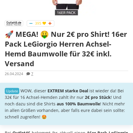
395
🚀 MEGA! 🤑 Nur 2€ pro Shirt! 16er
Pack LeGiorgio Herren Achsel-
Hemd Baumwolle für 32€ inkl.
Versand
26.04.2024
7
WOW, dieser
EXTREM starke Deal
ist wieder da! Bei
32€ für 16 Achsel-Hemden zahlt ihr nur
2€ pro Stück
! Und
noch dazu sind die Shirts
aus 100% Baumwolle
! Nicht mehr
in allen Größen vorhanden, aber falls eure dabei sein sollte:
schnell zugreifen! 🤩
Bei
Outlet46
bekommt ihr aktuell einen
16er Pack LeGiorgio