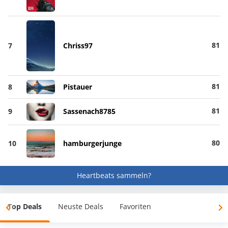
81
7
Chriss97
81
8
Pistauer
81
9
Sassenach8785
80
10
hamburgerjunge
Heartbeats sammeln?
Top Deals
Neuste Deals
Favoriten