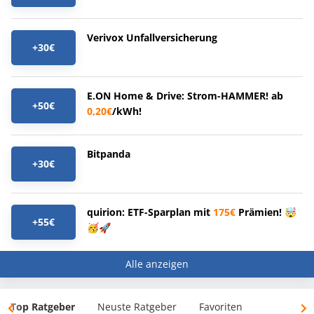
Verivox Unfallversicherung
+30€
E.ON Home & Drive: Strom-HAMMER! ab
+50€
0,20€
/kWh!
Bitpanda
+30€
quirion: ETF-Sparplan mit
175€
Prämien! 🤯
+55€
🥳🚀
Alle anzeigen
Top Ratgeber
Neuste Ratgeber
Favoriten