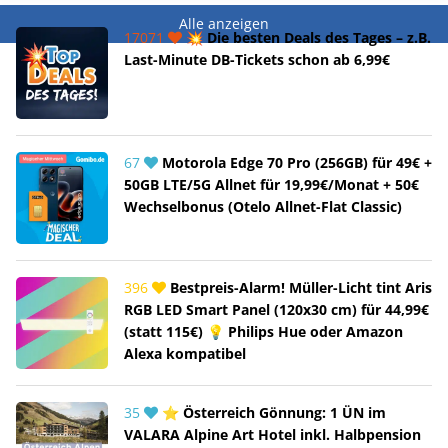
Alle anzeigen
17071
💥 Die besten Deals des Tages – z.B.
Last-Minute DB-Tickets schon ab 6,99€
67
Motorola Edge 70 Pro (256GB) für 49€ +
50GB LTE/5G Allnet für 19,99€/Monat + 50€
Wechselbonus (Otelo Allnet-Flat Classic)
396
Bestpreis-Alarm! Müller-Licht tint Aris
RGB LED Smart Panel (120x30 cm) für 44,99€
(statt 115€) 💡 Philips Hue oder Amazon
Alexa kompatibel
35
⭐ Österreich Gönnung: 1 ÜN im
VALARA Alpine Art Hotel inkl. Halbpension