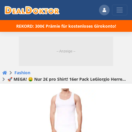
REKORD: 300€ Prämie für kostenloses Girokonto!
Fashion
🚀 MEGA! 🤑 Nur 2€ pro Shirt! 16er Pack LeGiorgio Herren Achsel-Hemd Baumwolle für 32€ inkl. Versand