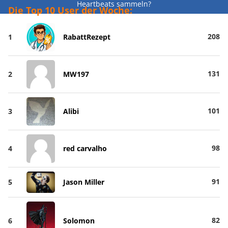
Heartbeats sammeln?
Die Top 10 User der Woche:
208
1
RabattRezept
131
2
MW197
101
3
Alibi
98
4
red carvalho
91
5
Jason Miller
82
6
Solomon