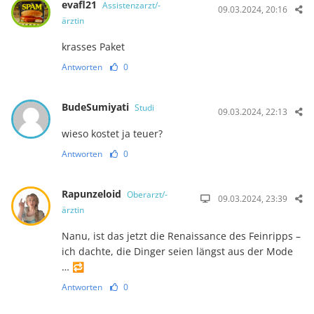
evafl21
Assistenzarzt/-
09.03.2024, 20:16
ärztin
krasses Paket
Antworten
0
BudeSumiyati
Studi
09.03.2024, 22:13
wieso kostet ja teuer?
Antworten
0
Rapunzeloid
Oberarzt/-
09.03.2024, 23:39
ärztin
Nanu, ist das jetzt die Renaissance des Feinripps –
ich dachte, die Dinger seien längst aus der Mode
… 🔁
Antworten
0