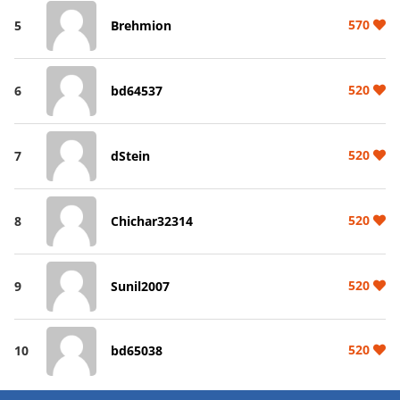
570
5
Brehmion
520
6
bd64537
520
7
dStein
520
8
Chichar32314
520
9
Sunil2007
520
10
bd65038