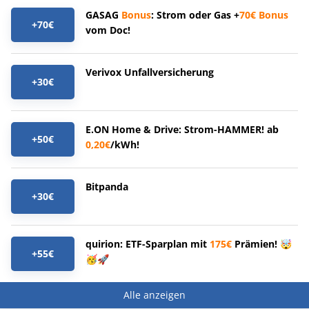
GASAG
Bonus
: Strom oder Gas +
70€
Bonus
+70€
vom Doc!
Verivox Unfallversicherung
+30€
E.ON Home & Drive: Strom-HAMMER! ab
+50€
0,20€
/kWh!
Bitpanda
+30€
quirion: ETF-Sparplan mit
175€
Prämien! 🤯
+55€
🥳🚀
Alle anzeigen