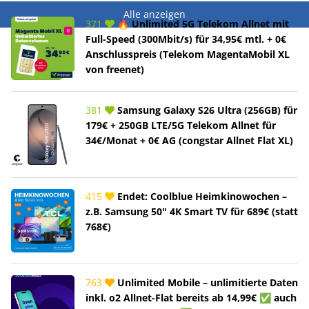
Alle anzeigen
371
🔥 Unlimited 5G Telekom Allnet mit
Full-Speed (300Mbit/s) für 34,95€ mtl. + 0€
Anschlusspreis (Telekom MagentaMobil XL
von freenet)
381
Samsung Galaxy S26 Ultra (256GB) für
179€ + 250GB LTE/5G Telekom Allnet für
34€/Monat + 0€ AG (congstar Allnet Flat XL)
415
Endet: Coolblue Heimkinowochen –
z.B. Samsung 50" 4K Smart TV für 689€ (statt
768€)
763
Unlimited Mobile – unlimitierte Daten
inkl. o2 Allnet-Flat bereits ab 14,99€ ✅ auch