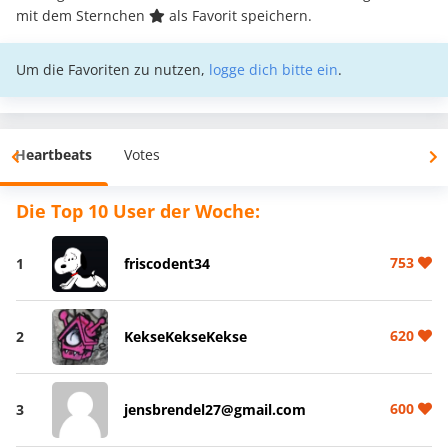
mit dem Sternchen
als Favorit speichern.
Um die Favoriten zu nutzen,
logge dich bitte ein
.
Heartbeats
Votes
Die Top 10 User der Woche:
753
1
friscodent34
620
2
KekseKekseKekse
600
3
jensbrendel27@gmail.com