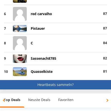
87
6
red carvalho
87
7
Pistauer
84
8
C
82
9
Sassenach8785
81
10
Quasselkiste
Heartbeats sammeln?
Top Deals
Neuste Deals
Favoriten