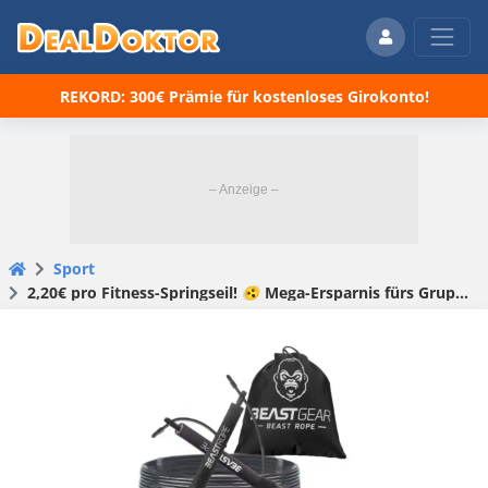
REKORD: 300€ Prämie für kostenloses Girokonto!
Sport
2,20€ pro Fitness-Springseil! 🫨 Mega-Ersparnis fürs Gruppentraining: 10 BEASTGEAR Speed-Springseile für 21,98€! Perfekt für alle, die nicht allein hüpfen wollen! 😀