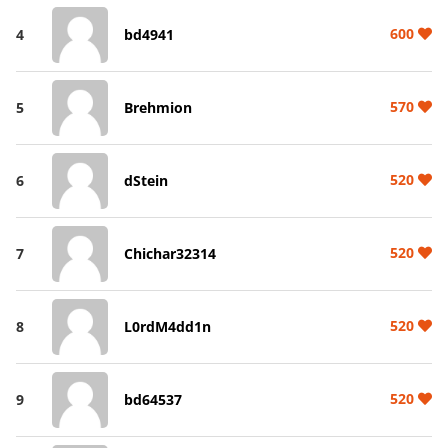
600
4
bd4941
570
5
Brehmion
520
6
dStein
520
7
Chichar32314
520
8
L0rdM4dd1n
520
9
bd64537