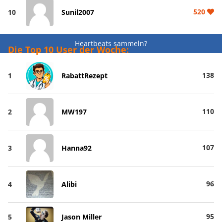
520
10
Sunil2007
Heartbeats sammeln?
Die Top 10 User der Woche:
138
1
RabattRezept
110
2
MW197
107
3
Hanna92
96
4
Alibi
95
5
Jason Miller