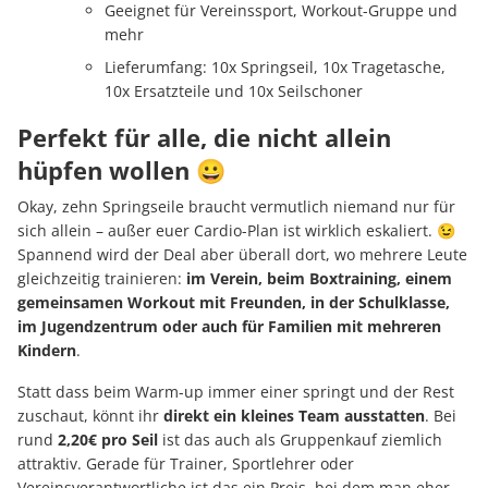
Geeignet für Vereinssport, Workout-Gruppe und
mehr
Lieferumfang: 10x Springseil, 10x Tragetasche,
10x Ersatzteile und 10x Seilschoner
Perfekt für alle, die nicht allein
hüpfen wollen 😀
Okay, zehn Springseile braucht vermutlich niemand nur für
sich allein – außer euer Cardio-Plan ist wirklich eskaliert. 😉
Spannend wird der Deal aber überall dort, wo mehrere Leute
gleichzeitig trainieren:
im Verein, beim Boxtraining, einem
gemeinsamen Workout mit Freunden, in der Schulklasse,
im Jugendzentrum oder auch für Familien mit mehreren
Kindern
.
Statt dass beim Warm-up immer einer springt und der Rest
zuschaut, könnt ihr
direkt ein kleines Team ausstatten
. Bei
rund
2,20€ pro Seil
ist das auch als Gruppenkauf ziemlich
attraktiv. Gerade für Trainer, Sportlehrer oder
Vereinsverantwortliche ist das ein Preis, bei dem man eher