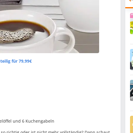
eilig für 79,99€
Teelöffel und 6 Kuchengabeln
 so richtig oder ist nicht mehr vollständig? Dann schaut