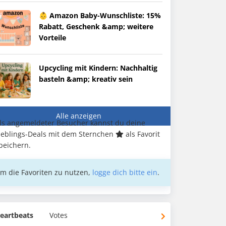
👶 Amazon Baby-Wunschliste: 15%
Rabatt, Geschenk &amp; weitere
Vorteile
Upcycling mit Kindern: Nachhaltig
basteln &amp; kreativ sein
Alle anzeigen
ls angemeldeter Besucher kannst du deine
ieblings-Deals mit dem Sternchen
als Favorit
peichern.
m die Favoriten zu nutzen,
logge dich bitte ein
.
eartbeats
Votes