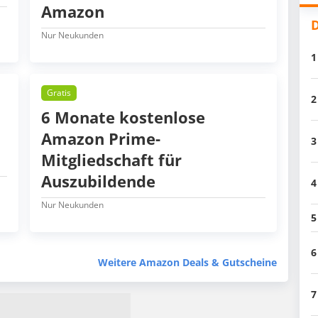
Amazon
D
Nur Neukunden
1
Gratis
2
6 Monate kostenlose
Amazon Prime-
3
Mitgliedschaft für
Auszubildende
4
Nur Neukunden
5
6
Weitere Amazon Deals & Gutscheine
7