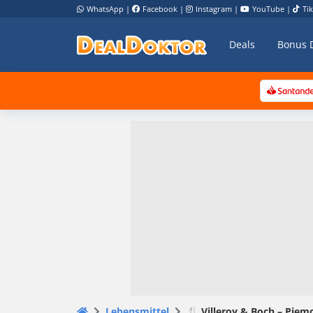
WhatsApp
|
Facebook
|
Instagram
|
YouTube
|
Ti
Deals
Bonus 
Lebensmittel
🍴 Villeroy & Boch – Piemo