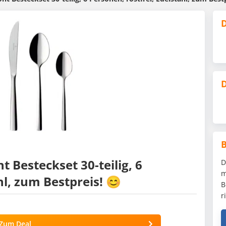
D
D
t Besteckset 30-teilig, 6
D
m
hl, zum Bestpreis! 😊
B
r
Zum Deal