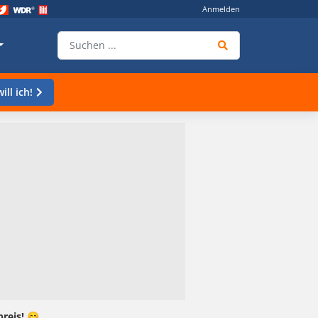
Anmelden
ill ich!
preis! 😊