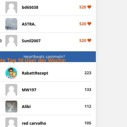
520
bd65038
520
ASTRA.
520
0
Sunil2007
Heartbeats sammeln?
ie Top 10 User der Woche:
223
RabattRezept
133
MW197
112
Alibi
105
red carvalho