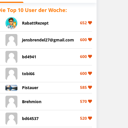
ie Top 10 User der Woche:
652
RabattRezept
600
jensbrendel27@gmail.com
600
bd4941
600
tobi66
585
Pistauer
570
Brehmion
520
bd64537