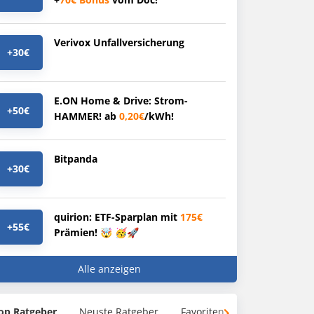
Verivox Unfallversicherung
+30€
E.ON Home & Drive: Strom-
+50€
HAMMER! ab
0,20€
/kWh!
Bitpanda
+30€
quirion: ETF-Sparplan mit
175€
+55€
Prämien! 🤯 🥳🚀
Alle anzeigen
op Ratgeber
Neuste Ratgeber
Favoriten