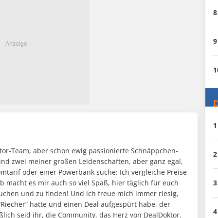
8
9
1
D
1
oktor-Team, aber schon ewig passionierte Schnäppchen-
2
ind zwei meiner großen Leidenschaften, aber ganz egal,
mtarif oder einer Powerbank suche: Ich vergleiche Preise
 macht es mir auch so viel Spaß, hier täglich für euch
3
chen und zu finden! Und ich freue mich immer riesig,
“Riecher” hatte und einen Deal aufgespürt habe, der
4
eßlich seid ihr, die Community, das Herz von DealDoktor.