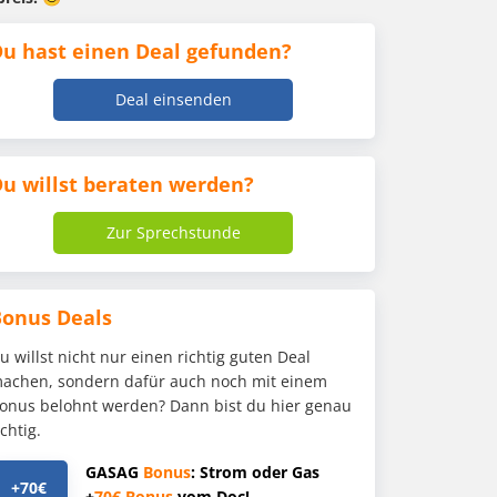
u hast einen Deal gefunden?
Deal einsenden
u willst beraten werden?
Zur Sprechstunde
Bonus Deals
u willst nicht nur einen richtig guten Deal
achen, sondern dafür auch noch mit einem
onus belohnt werden? Dann bist du hier genau
ichtig.
GASAG
Bonus
: Strom oder Gas
+70€
+
70€
Bonus
vom Doc!