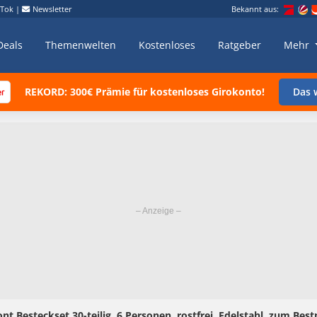
kTok
|
Newsletter
Bekannt aus:
Deals
Themenwelten
Kostenloses
Ratgeber
Mehr
REKORD: 300€ Prämie für kostenloses Girokonto!
Das w
nt Besteckset 30-teilig, 6 Personen, rostfrei, Edelstahl, zum Best