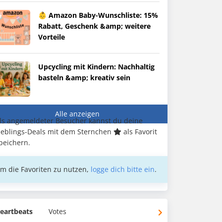
👶 Amazon Baby-Wunschliste: 15%
Rabatt, Geschenk &amp; weitere
Vorteile
Upcycling mit Kindern: Nachhaltig
basteln &amp; kreativ sein
Alle anzeigen
ls angemeldeter Besucher kannst du deine
ieblings-Deals mit dem Sternchen
als Favorit
peichern.
m die Favoriten zu nutzen,
logge dich bitte ein
.
eartbeats
Votes