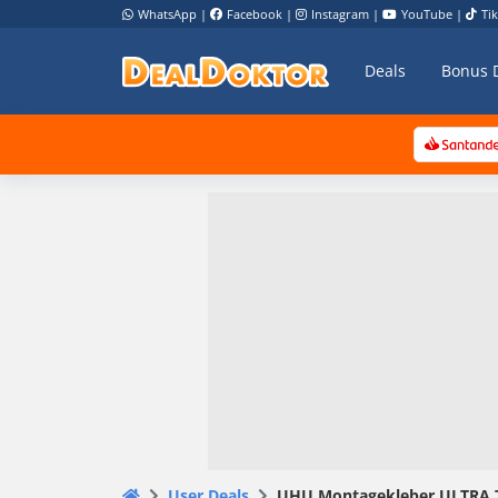
WhatsApp
|
Facebook
|
Instagram
|
YouTube
|
Ti
Deals
Bonus 
User Deals
UHU Montagekleber ULTRA Tub