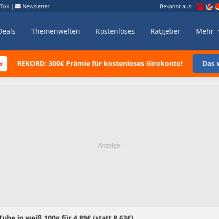
kTok
|
Newsletter
Bekannt aus:
Deals
Themenwelten
Kostenloses
Ratgeber
Mehr
REKORD: 300€ Prämie für kostenloses Girokonto!
Das w
e in weiß 100g für 4,89€ (statt 8,63€)