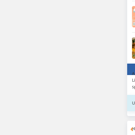
A
L
s
U
H