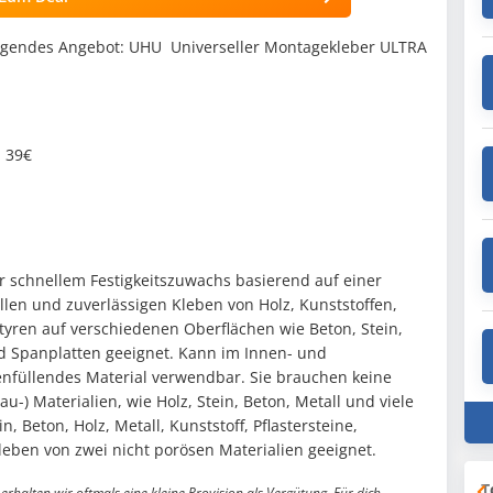
lgendes Angebot: UHU Universeller Montagekleber ULTRA
b 39€
hr schnellem Festigkeitszuwachs basierend auf einer
len und zuverlässigen Kleben von Holz, Kunststoffen,
styren auf verschiedenen Oberflächen wie Beton, Stein,
und Spanplatten geeignet. Kann im Innen- und
nfüllendes Material verwendbar. Sie brauchen keine
-) Materialien, wie Holz, Stein, Beton, Metall und viele
, Beton, Holz, Metall, Kunststoff, Pflastersteine,
leben von zwei nicht porösen Materialien geeignet.
T
erhalten wir oftmals eine kleine Provision als Vergütung. Für dich