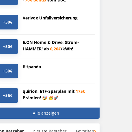
Verivox Unfallversicherung
+30€
E.ON Home & Drive: Strom-
+50€
HAMMER! ab
0,20€
/kWh!
Bitpanda
+30€
quirion: ETF-Sparplan mit
175€
+55€
Prämien! 🤯 🥳🚀
Alle anzeigen
op Ratgeber
Neuste Ratgeber
Favoriten