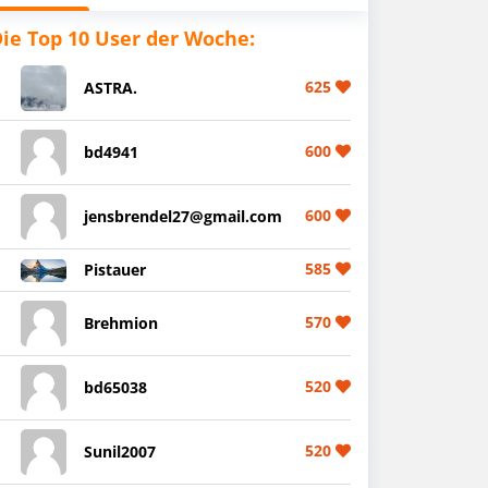
ie Top 10 User der Woche:
625
ASTRA.
600
bd4941
600
jensbrendel27@gmail.com
585
Pistauer
570
Brehmion
520
bd65038
520
Sunil2007