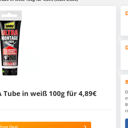
D
D
Tube in weiß 100g für 4,89€
D
m
B
r
Zum Deal