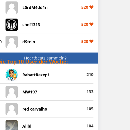
520
L0rdM4dd1n
520
chef1313
520
0
dStein
Heartbeats sammeln?
ie Top 10 User der Woche:
210
RabattRezept
133
MW197
105
red carvalho
104
Alibi