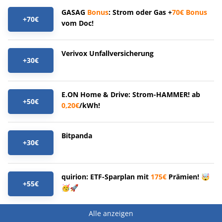
GASAG
Bonus
: Strom oder Gas +
70€
Bonus
+70€
vom Doc!
Verivox Unfallversicherung
+30€
E.ON Home & Drive: Strom-HAMMER! ab
+50€
0,20€
/kWh!
Bitpanda
+30€
quirion: ETF-Sparplan mit
175€
Prämien! 🤯
+55€
🥳🚀
Alle anzeigen