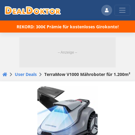
REKORD: 300€ Prämie für kostenloses Girokonto!
User Deals
TerraMow V1000 Mähroboter für 1.200m²