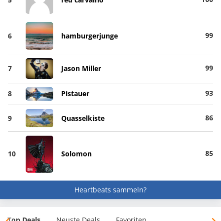
99
6
hamburgerjunge
99
7
Jason Miller
93
8
Pistauer
86
9
Quasselkiste
85
10
Solomon
Heartbeats sammeln?
Top Deals
Neuste Deals
Favoriten