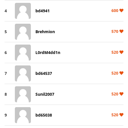
600
4
bd4941
570
5
Brehmion
520
6
L0rdM4dd1n
520
7
bd64537
520
8
Sunil2007
520
9
bd65038