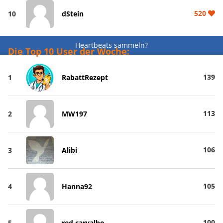
520
10
dStein
Heartbeats sammeln?
Die Top 10 User der Woche:
139
1
RabattRezept
113
2
MW197
106
3
Alibi
105
4
Hanna92
100
5
red carvalho