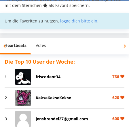
mit dem Sternchen
als Favorit speichern.
Um die Favoriten zu nutzen,
logge dich bitte ein
.
Heartbeats
Votes
Die Top 10 User der Woche:
736
1
friscodent34
620
2
KekseKekseKekse
600
3
jensbrendel27@gmail.com