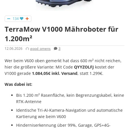
134
TerraMow V1000 Mähroboter für
1.200m²
12.06.2026
good_omens
3
Wer beim V600 oben gemerkt hat dass 600 m² nicht reichen,
hier die größere Variante: Mit Code
QYYZOLFJ
kostet der
V1000 gerade
1.084,05€ inkl. Versand
, statt 1.299€.
Was dabei ist:
Bis 1.200 m² Rasenfläche, kein Begrenzungskabel, keine
RTK-Antenne
Identische Tri-AI-Kamera-Navigation und automatische
Kartierung wie beim V600
Hinderniserkennung über 99%, Garage, GPS+4G-