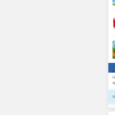
A
L
s
U