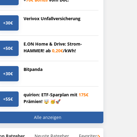
Verivox Unfallversicherung
+30€
E.ON Home & Drive: Strom-
+50€
HAMMER! ab
0,20€
/kWh!
Bitpanda
+30€
quirion: ETF-Sparplan mit
175€
+55€
Prämien! 🤯 🥳🚀
Alle anzeigen
op Ratgeber
Neuste Ratgeber
Favoriten