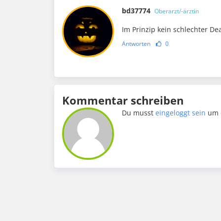
bd37774
Oberarzt/-ärztin
Im Prinzip kein schlechter D
Antworten
0
Kommentar schreiben
Du musst
eingeloggt sein
um 