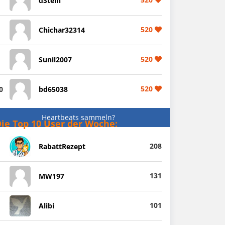
dStein
520
Chichar32314
520
Sunil2007
520
0
bd65038
Heartbeats sammeln?
ie Top 10 User der Woche:
208
RabattRezept
131
MW197
101
Alibi