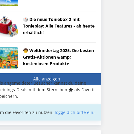
🎲 Die neue Toniebox 2 mit
Tonieplay: Alle Features - ab heute
erhältlich!
🧒 Weltkindertag 2025: Die besten
Gratis-Aktionen &amp;
kostenlosen Produkte
Alle anzeigen
ls angemeldeter Besucher kannst du deine
ieblings-Deals mit dem Sternchen
als Favorit
peichern.
m die Favoriten zu nutzen,
logge dich bitte ein
.