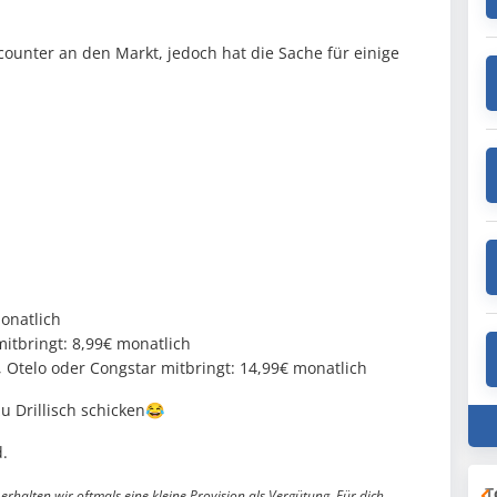
ounter an den Markt, jedoch hat die Sache für einige
onatlich
tbringt: 8,99€ monatlich
Otelo oder Congstar mitbringt: 14,99€ monatlich
 Drillisch schicken😂
.
T
erhalten wir oftmals eine kleine Provision als Vergütung. Für dich