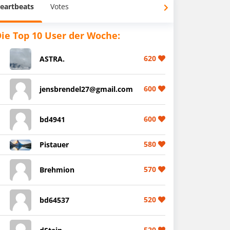
eartbeats
Votes
ie Top 10 User der Woche:
620
ASTRA.
600
jensbrendel27@gmail.com
600
bd4941
580
Pistauer
570
Brehmion
520
bd64537
520