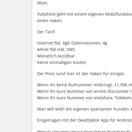
Moin,
Vodafone geht mit einem eigenen Mobilfunkdisc
einen Haken.
Der Tarif:
Internet flat, 8gb Datenvolumen, 4g
Allnet flat inkl. SMS
Monatlich kündbar
Keine einmaligen Kosten
Der Preis (und hier ist der Haken für einige):
Wenn ihr keine Rufnummer mitbringt: 11,99€ m
Wenn ihr eure Nummer von einem Discounter mi
Wenn ihr eure Nummer von Vodafone, Telekom, 
Man will wohl die eigenen sparsamen Kunden zu
Eingetragen mit der DealDoktor App für Android
Wenn du über einen Link auf dieser Seite ein Produkt kaufst, 