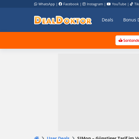
WhatsApp
|
Facebook
|
Instagram
|
YouTube
|
Ti
Deals
Bonus 
User Deals
SIMon – Günstiger Tarif im 