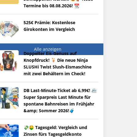
Termine bis 08.08.2026! 📆
525€ Prämie: Kostenlose
Girokonten im Vergleich
Alle anzeigen
Doppelter Eis-Genuss auf
Knopfdruck! 🍹 Die neue Ninja
SLUSHi Twist Slush-Eismaschine
mit zwei Behältern im Check!
DB Last-Minute-Ticket ab 6,99€! 🚈
Super Sparpreis Last Minute für
spontane Bahnreisen im Frühjahr
&amp; Sommer 2026!🧳
💸🤑 Tagesgeld: Vergleich und
Zinsen fürs Tagesgeldkonto