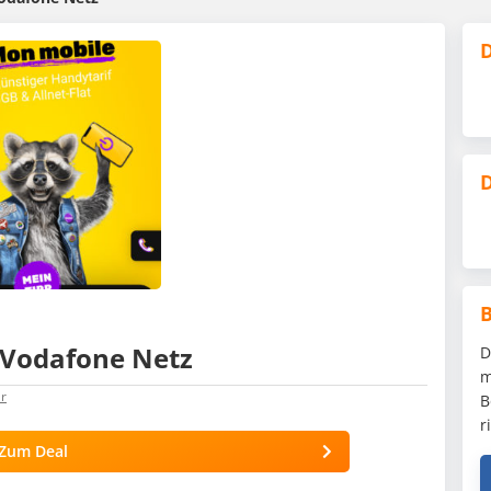
D
D
m Vodafone Netz
D
m
r
B
r
Zum Deal