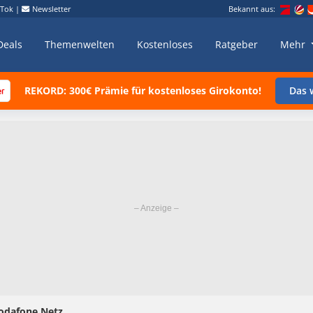
kTok
|
Newsletter
Bekannt aus:
Deals
Themenwelten
Kostenloses
Ratgeber
Mehr
REKORD: 300€ Prämie für kostenloses Girokonto!
Das w
Vodafone Netz