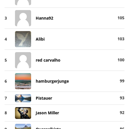
105
3
Hanna92
103
4
Alibi
100
5
red carvalho
99
6
hamburgerjunge
93
7
Pistauer
92
8
Jason Miller
86