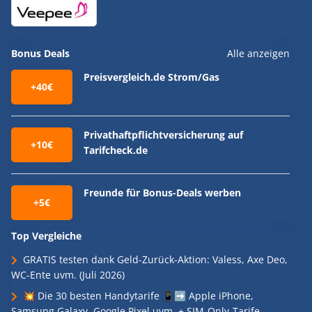
Bonus Deals
Alle anzeigen
Preisvergleich.de Strom/Gas
+40€
Privathaftpflichtversicherung auf
+10€
Tarifcheck.de
Freunde für Bonus-Deals werben
+5€
Top Vergleiche
GRATIS testen dank Geld-Zurück-Aktion: Valess, Axe Deo,
WC-Ente uvm. (Juli 2026)
💥 Die 30 besten Handytarife 📱➡️ Apple iPhone,
Samsung Galaxy, Google Pixel uvm. + SIM-Only-Tarife