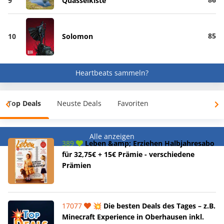
9
Quasselkiste
85
10
Solomon
Heartbeats sammeln?
Top Deals
Neuste Deals
Favoriten
Alle anzeigen
389
Leben &amp; Erziehen Halbjahresabo
für 32,75€ + 15€ Prämie - verschiedene
Prämien
17077
💥 Die besten Deals des Tages – z.B.
Minecraft Experience in Oberhausen inkl.