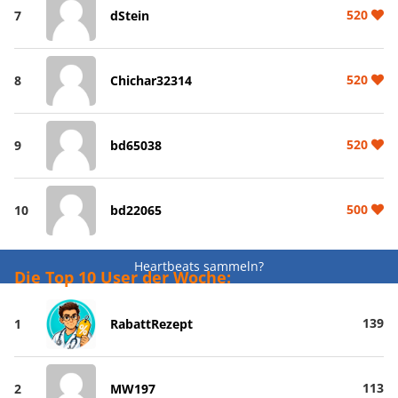
520
7
dStein
520
8
Chichar32314
520
9
bd65038
500
10
bd22065
Heartbeats sammeln?
Die Top 10 User der Woche:
139
1
RabattRezept
113
2
MW197