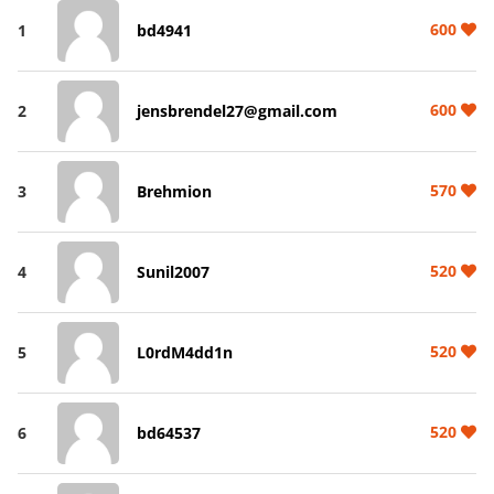
600
1
bd4941
600
2
jensbrendel27@gmail.com
570
3
Brehmion
520
4
Sunil2007
520
5
L0rdM4dd1n
520
6
bd64537