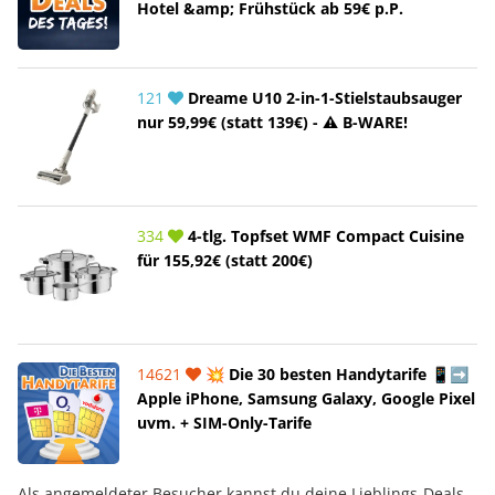
Hotel &amp; Frühstück ab 59€ p.P.
121
Dreame U10 2-in-1-Stielstaubsauger
nur 59,99€ (statt 139€) - ⚠️ B-WARE!
334
4-tlg. Topfset WMF Compact Cuisine
für 155,92€ (statt 200€)
14621
💥 Die 30 besten Handytarife 📱➡️
Apple iPhone, Samsung Galaxy, Google Pixel
uvm. + SIM-Only-Tarife
Als angemeldeter Besucher kannst du deine Lieblings-Deals