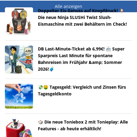
Alle anzeigen
Doppelter Eis-Genuss auf Knopfdruck! 🍹
Die neue Ninja SLUSHi Twist Slush-
Eismaschine mit zwei Behältern im Check!
DB Last-Minute-Ticket ab 6,99€! 🚈 Super
Sparpreis Last Minute für spontane
Bahnreisen im Frühjahr &amp; Sommer
2026!🧳
💸🤑 Tagesgeld: Vergleich und Zinsen fürs
Tagesgeldkonto
🎲 Die neue Toniebox 2 mit Tonieplay: Alle
Features - ab heute erhältlich!