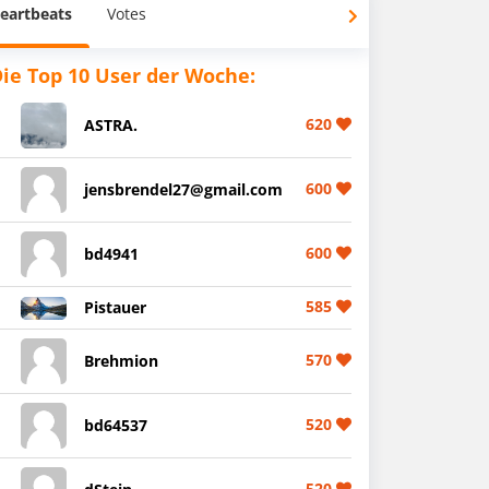
eartbeats
Votes
ie Top 10 User der Woche:
620
ASTRA.
600
jensbrendel27@gmail.com
600
bd4941
585
Pistauer
570
Brehmion
520
bd64537
520