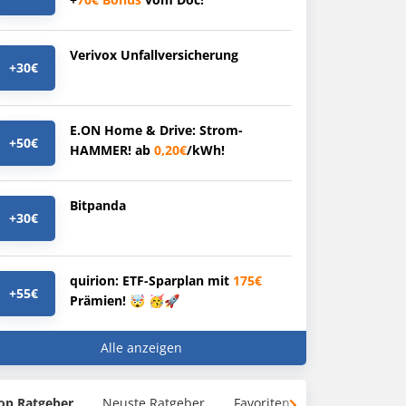
Verivox Unfallversicherung
+30€
E.ON Home & Drive: Strom-
+50€
HAMMER! ab
0,20€
/kWh!
Bitpanda
+30€
quirion: ETF-Sparplan mit
175€
+55€
Prämien! 🤯 🥳🚀
Alle anzeigen
op Ratgeber
Neuste Ratgeber
Favoriten