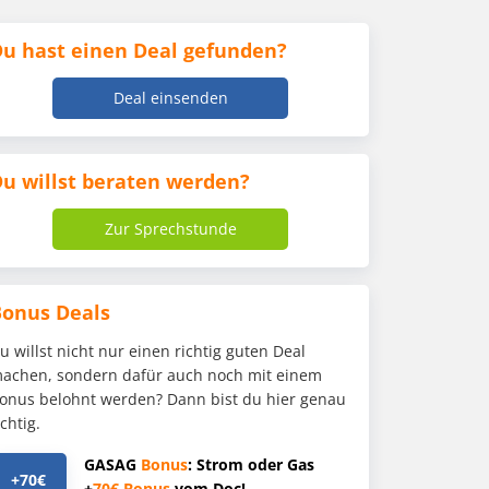
u hast einen Deal gefunden?
Deal einsenden
u willst beraten werden?
Zur Sprechstunde
Bonus Deals
u willst nicht nur einen richtig guten Deal
achen, sondern dafür auch noch mit einem
onus belohnt werden? Dann bist du hier genau
ichtig.
GASAG
Bonus
: Strom oder Gas
+70€
+
70€
Bonus
vom Doc!