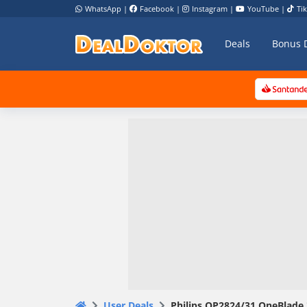
WhatsApp
|
Facebook
|
Instagram
|
YouTube
|
Ti
Deals
Bonus 
User Deals
Philips QP2824/31 OneBlade 3