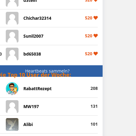
dStein
520
Chichar32314
520
Sunil2007
520
0
bd65038
Heartbeats sammeln?
ie Top 10 User der Woche:
208
RabattRezept
131
MW197
101
Alibi