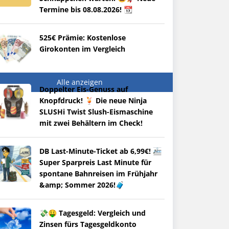
Termine bis 08.08.2026! 📆
525€ Prämie: Kostenlose
Girokonten im Vergleich
Alle anzeigen
Doppelter Eis-Genuss auf
Knopfdruck! 🍹 Die neue Ninja
SLUSHi Twist Slush-Eismaschine
mit zwei Behältern im Check!
DB Last-Minute-Ticket ab 6,99€! 🚈
Super Sparpreis Last Minute für
spontane Bahnreisen im Frühjahr
&amp; Sommer 2026!🧳
💸🤑 Tagesgeld: Vergleich und
Zinsen fürs Tagesgeldkonto