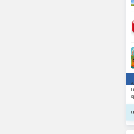
A
L
s
U