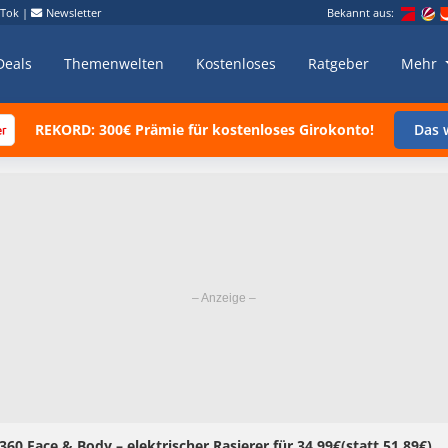
kTok
|
Newsletter
Bekannt aus:
Deals
Themenwelten
Kostenloses
Ratgeber
Mehr
REKORD: 300€ Prämie für kostenloses Girokonto!
Das w
60 Face & Body – elektrischer Rasierer für 34,99€(statt 51,89€)