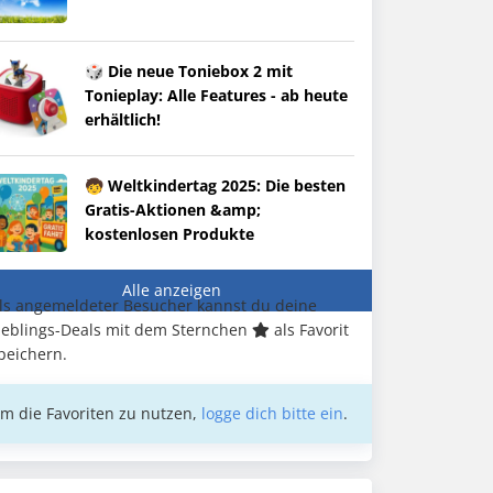
🎲 Die neue Toniebox 2 mit
Tonieplay: Alle Features - ab heute
erhältlich!
🧒 Weltkindertag 2025: Die besten
Gratis-Aktionen &amp;
kostenlosen Produkte
Alle anzeigen
ls angemeldeter Besucher kannst du deine
ieblings-Deals mit dem Sternchen
als Favorit
peichern.
m die Favoriten zu nutzen,
logge dich bitte ein
.