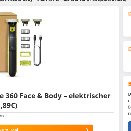
D
D
 360 Face & Body – elektrischer
D
m
1,89€)
B
r
eren
Zum Deal