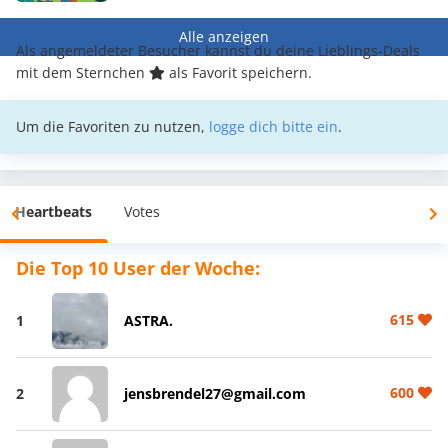
Alle anzeigen
Als angemeldeter Besucher kannst du deine Lieblings-Deals
mit dem Sternchen
als Favorit speichern.
Um die Favoriten zu nutzen,
logge dich bitte ein
.
Heartbeats
Votes
Die Top 10 User der Woche:
615
1
ASTRA.
600
2
jensbrendel27@gmail.com