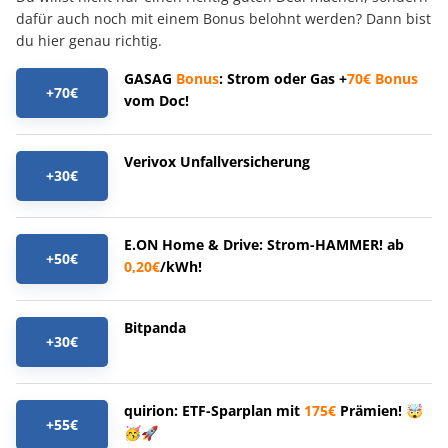
dafür auch noch mit einem Bonus belohnt werden? Dann bist
du hier genau richtig.
GASAG
Bonus
: Strom oder Gas +
70€
Bonus
+70€
vom Doc!
Verivox Unfallversicherung
+30€
E.ON Home & Drive: Strom-HAMMER! ab
+50€
0,20€
/kWh!
Bitpanda
+30€
quirion: ETF-Sparplan mit
175€
Prämien! 🤯
+55€
🥳🚀