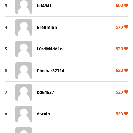
600
3
bd4941
570
4
Brehmion
520
5
L0rdM4dd1n
520
6
Chichar32314
520
7
bd64537
520
8
dStein