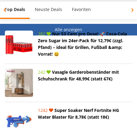
Top Deals
Neuste Deals
Favoriten
Alle anzeigen
382
Nur 53 Cent pro Dose! 🚀 Coca-Cola
Zero Sugar im 24er-Pack für 12,79€ (zzgl.
Pfand) – ideal für Grillen, Fußball &amp;
Vorrat! 😀
242
Vasagle Garderobenständer mit
Schuhschrank für 48,99€ (statt 67€)
1242
Super Soaker Nerf Fortnite HG
Water Blaster für 8,78€ (statt 18€)