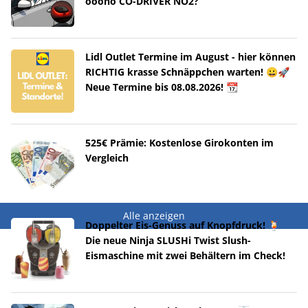
ooono CO-DRIVER NO2?
Lidl Outlet Termine im August - hier können
RICHTIG krasse Schnäppchen warten! 😀🚀
Neue Termine bis 08.08.2026! 📆
525€ Prämie: Kostenlose Girokonten im
Vergleich
Alle anzeigen
Doppelter Eis-Genuss auf Knopfdruck! 🍹
Die neue Ninja SLUSHi Twist Slush-
Eismaschine mit zwei Behältern im Check!