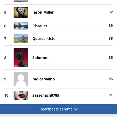
92
5
Jason Miller
89
6
Pistauer
88
7
Quasselkiste
86
8
Solomon
85
9
red carvalho
81
10
Sassenach8785
Heartbeats sammeln?