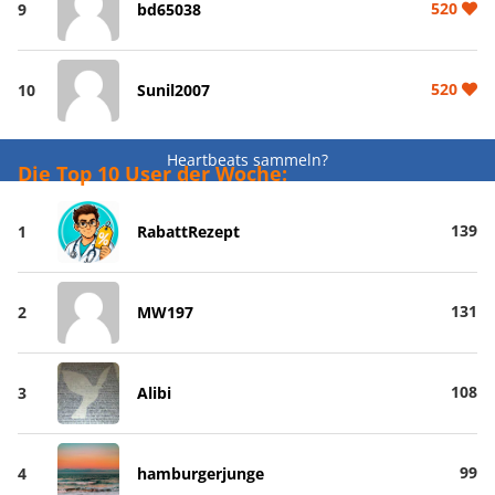
520
9
bd65038
520
10
Sunil2007
Heartbeats sammeln?
Die Top 10 User der Woche:
139
1
RabattRezept
131
2
MW197
108
3
Alibi
99
4
hamburgerjunge