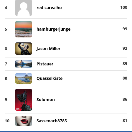
100
4
red carvalho
99
5
hamburgerjunge
92
6
Jason Miller
89
7
Pistauer
88
8
Quasselkiste
86
9
Solomon
81
10
Sassenach8785