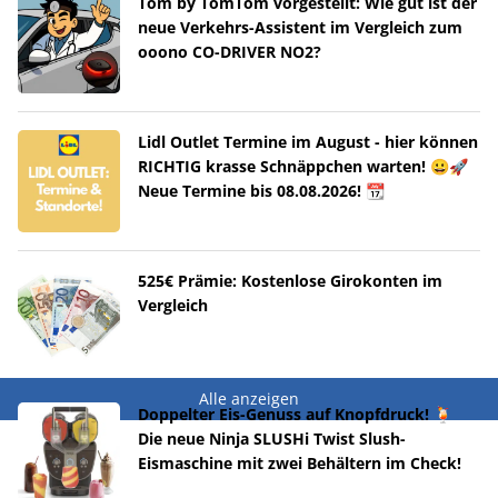
Tom by TomTom vorgestellt: Wie gut ist der
neue Verkehrs-Assistent im Vergleich zum
ooono CO-DRIVER NO2?
Lidl Outlet Termine im August - hier können
RICHTIG krasse Schnäppchen warten! 😀🚀
Neue Termine bis 08.08.2026! 📆
525€ Prämie: Kostenlose Girokonten im
Vergleich
Alle anzeigen
Doppelter Eis-Genuss auf Knopfdruck! 🍹
Die neue Ninja SLUSHi Twist Slush-
Eismaschine mit zwei Behältern im Check!