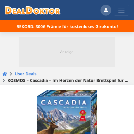
REKORD: 300€ Prämie für kostenloses Girokonto!
User Deals
KOSMOS – Cascadia – Im Herzen der Natur Brettspiel für 22,87€ (statt 28,90€)