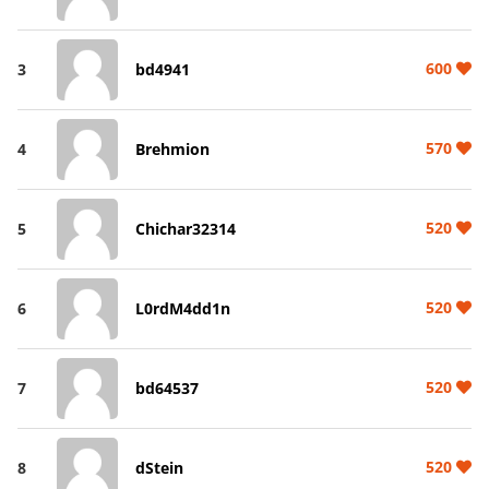
600
3
bd4941
570
4
Brehmion
520
5
Chichar32314
520
6
L0rdM4dd1n
520
7
bd64537
520
8
dStein