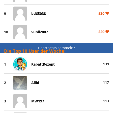
520
9
bd65038
520
10
Sunil2007
Heartbeats sammeln?
Die Top 10 User der Woche:
139
1
RabattRezept
117
2
Alibi
113
3
MW197