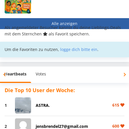
Alle anzeigen
Als angemeldeter Besucher kannst du deine Lieblings-Deals
mit dem Sternchen
als Favorit speichern.
Um die Favoriten zu nutzen,
logge dich bitte ein
.
Heartbeats
Votes
Die Top 10 User der Woche:
615
1
ASTRA.
600
2
jensbrendel27@gmail.com