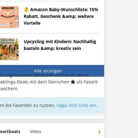
👶 Amazon Baby-Wunschliste: 15%
Rabatt, Geschenk &amp; weitere
Vorteile
Upcycling mit Kindern: Nachhaltig
basteln &amp; kreativ sein
Alle anzeigen
ls angemeldeter Besucher kannst du deine
ieblings-Deals mit dem Sternchen
als Favorit
peichern.
m die Favoriten zu nutzen,
logge dich bitte ein
.
eartbeats
Votes