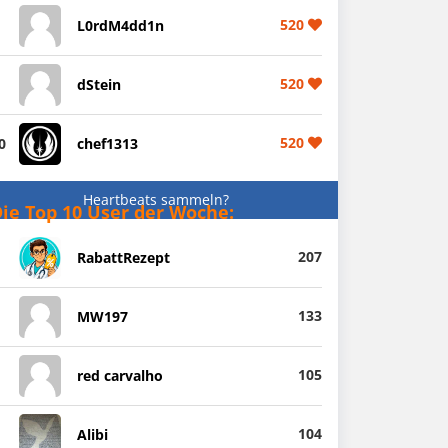
520
L0rdM4dd1n
520
dStein
520
0
chef1313
Heartbeats sammeln?
ie Top 10 User der Woche:
207
RabattRezept
133
MW197
105
red carvalho
104
Alibi