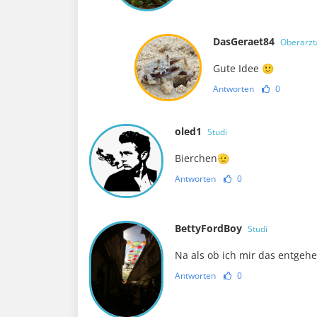
DasGeraet84
Oberarzt/
Gute Idee 🙂
Antworten
0
oled1
Studi
Bierchen🫡
Antworten
0
BettyFordBoy
Studi
Na als ob ich mir das entgehen
Antworten
0