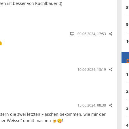
zen ist besser von Kuchlbauer :))
8
9
09.06.2024, 17:53
1
👍
D
10.06.2024, 13:19
1
2
15.06.2024, 08:38
3
stern die zwei letzten Flaschen bekommen, wie mir der
iner Weisse“ damit machen 🍺😋!
4