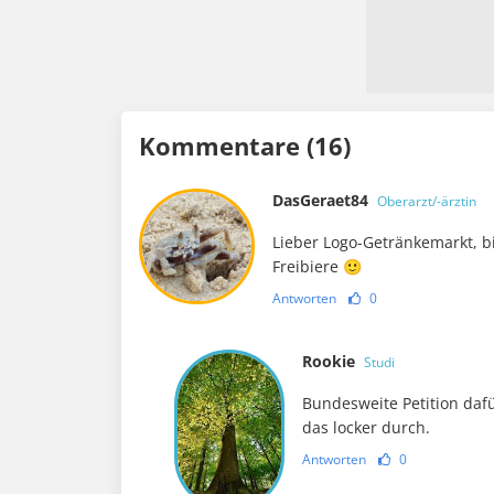
Kommentare (16)
DasGeraet84
Oberarzt/-ärztin
Lieber Logo-Getränkemarkt, bit
Freibiere 🙂
Antworten
0
Rookie
Studi
Bundesweite Petition dafü
das locker durch.
Antworten
0