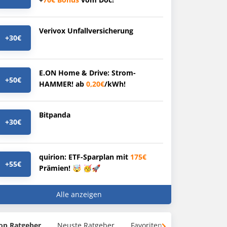
Verivox Unfallversicherung
+30€
E.ON Home & Drive: Strom-
+50€
HAMMER! ab
0,20€
/kWh!
Bitpanda
+30€
quirion: ETF-Sparplan mit
175€
+55€
Prämien! 🤯 🥳🚀
Alle anzeigen
op Ratgeber
Neuste Ratgeber
Favoriten