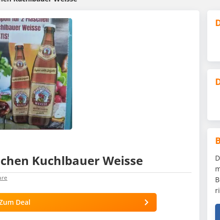
D
D
laschen Kuchlbauer Weisse
D
m
re
B
r
Zum Deal