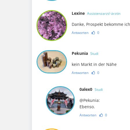
Lexine
Assistenzarzt/-ärztin
Danke, Prospekt bekomme ich l
Antworten
0
Pekunia
Studi
kein Markt in der Nähe
Antworten
0
0alex0
Studi
@Pekunia:
Ebenso.
Antworten
0