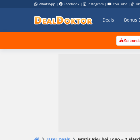
WhatsApp
|
Facebook
|
Instagram
|
YouTube
|
Ti
Deals
Bonus 
User Deals
Gratis Bier bei Logo – 2 Fla