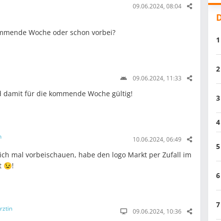
09.06.2024, 08:04
D
kommende Woche oder schon vorbei?
1
2
09.06.2024, 11:33
d damit für die kommende Woche gültig!
3
4
n
10.06.2024, 06:49
5
ch mal vorbeischauen, habe den logo Markt per Zufall im
 😉!
6
7
rztin
09.06.2024, 10:36