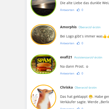
Die alte Liebe das dunkle Wei
Antworten
0
Amorphis
Oberarzt/-ärztin
Bei Logo gibt´s immer was👍
Antworten
0
evafl21
Assistenzarzt/-ärztin
Na dann Prost. ☺️
Antworten
0
Chriska
Oberarzt/-ärztin
Das hat geklappt 😁. Habe ge
Verkäufer sagte. Werde „Berl
Antworten
0