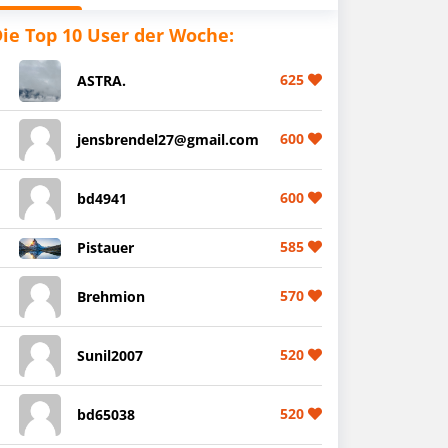
ie Top 10 User der Woche:
625
ASTRA.
600
jensbrendel27@gmail.com
600
bd4941
585
Pistauer
570
Brehmion
520
Sunil2007
520
bd65038