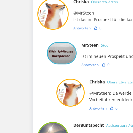
Chriska
Oberarzt/-ärztin
@MrSteen
Ist das im Prospekt für die 
Antworten
0
MrSteen
Studi
Ist im neuen Prospekt un
Antworten
0
Chriska
Oberarzt/-ärzti
@MrSteen: Da werde i
Vorbeifahren entdeckt
Antworten
0
DerBuntspecht
Assistenzarzt/-ä