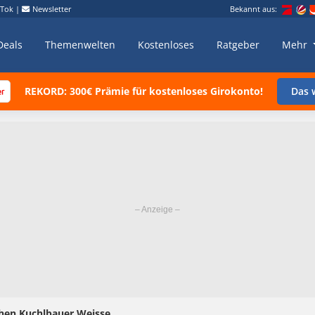
kTok
|
Newsletter
Bekannt aus:
Deals
Themenwelten
Kostenloses
Ratgeber
Mehr
REKORD: 300€ Prämie für kostenloses Girokonto!
Das w
schen Kuchlbauer Weisse