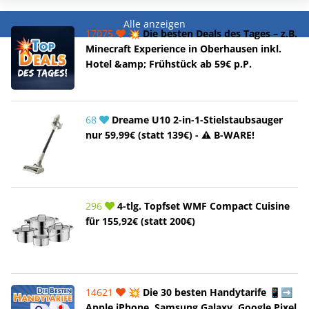
Alle anzeigen
17075
💥 Die besten Deals des Tages – z.B.
Minecraft Experience in Oberhausen inkl.
Hotel &amp; Frühstück ab 59€ p.P.
68
Dreame U10 2-in-1-Stielstaubsauger
nur 59,99€ (statt 139€) - ⚠️ B-WARE!
296
4-tlg. Topfset WMF Compact Cuisine
für 155,92€ (statt 200€)
14621
💥 Die 30 besten Handytarife 📱➡️
Apple iPhone, Samsung Galaxy, Google Pixel