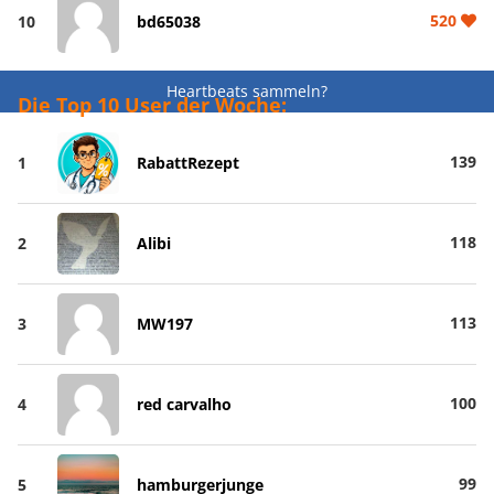
520
10
bd65038
Heartbeats sammeln?
Die Top 10 User der Woche:
139
1
RabattRezept
118
2
Alibi
113
3
MW197
100
4
red carvalho
99
5
hamburgerjunge