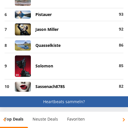
93
6
Pistauer
92
7
Jason Miller
86
8
Quasselkiste
85
9
Solomon
82
10
Sassenach8785
Heartbeats sammeln?
Top Deals
Neuste Deals
Favoriten