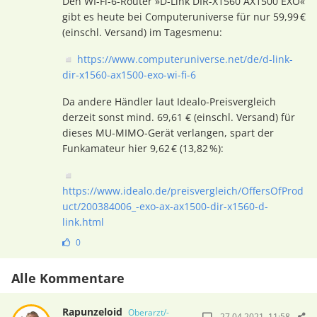
Den WI-Fi-6-Router »D-Link DIR-X1560 AX1500 EXO«
gibt es heute bei Computeruniverse für nur 59,99 €
(einschl. Versand) im Tagesmenu:
◽
https://www.computeruniverse.net/de/d-link-
dir-x1560-ax1500-exo-wi-fi-6
Da andere Händler laut Idealo-Preisvergleich
derzeit sonst mind. 69,61 € (einschl. Versand) für
dieses MU-MIMO-Gerät verlangen, spart der
Funkamateur hier 9,62 € (13,82 %):
◽
https://www.idealo.de/preisvergleich/OffersOfProd
uct/200384006_-exo-ax-ax1500-dir-x1560-d-
link.html
0
Alle Kommentare
Rapunzeloid
Oberarzt/-
27.04.2021, 11:58