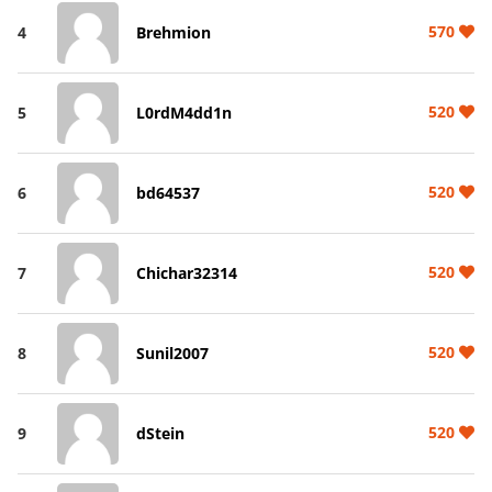
570
4
Brehmion
520
5
L0rdM4dd1n
520
6
bd64537
520
7
Chichar32314
520
8
Sunil2007
520
9
dStein