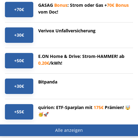
GASAG
Bonus
: Strom oder Gas +
70€
Bonus
+70€
vom Doc!
Verivox Unfallversicherung
+30€
E.ON Home & Drive: Strom-HAMMER! ab
+50€
0,20€
/kWh!
Bitpanda
+30€
quirion: ETF-Sparplan mit
175€
Prämien! 🤯
+55€
🥳🚀
Alle anzeigen