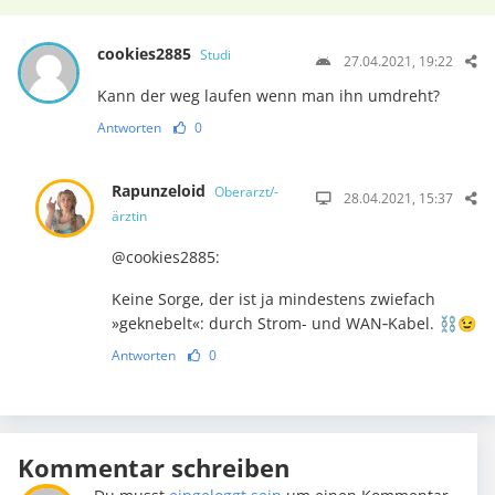
cookies2885
Studi
27.04.2021, 19:22
Kann der weg laufen wenn man ihn umdreht?
Antworten
0
Rapunzeloid
Oberarzt/-
28.04.2021, 15:37
ärztin
@cookies2885:
Keine Sorge, der ist ja mindestens zwiefach
»geknebelt«: durch Strom- und WAN‑Kabel. ⛓️😉
Antworten
0
Kommentar schreiben