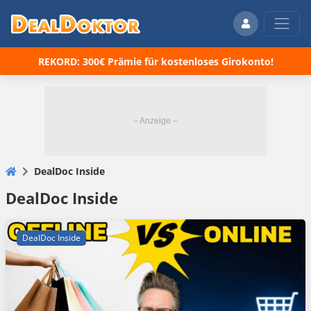
REKORD: 300€ Prämie für kostenloses Girokonto!
DealDoc Inside
DealDoc Inside
DealDoc Inside