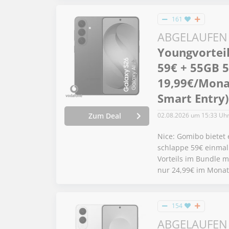
161
ABGELAUFEN
Youngvorteil
59€ + 55GB 5
19,99€/Mona
Smart Entry)
02.08.2026
um 15:33 Uh
Zum Deal
Nice: Gomibo bietet 
schlappe 59€ einmal
Vorteils im Bundle m
nur 24,99€ im Monat
154
ABGELAUFEN