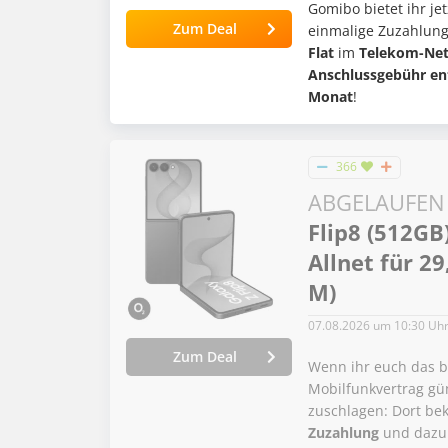
Gomibo bietet ihr je
Zum Deal
einmalige Zuzahlung
Flat
im
Telekom-Net
Anschlussgebühr ent
Monat
!
366
ABGELAUFEN
Flip8 (512GB
Allnet für 2
M)
07.08.2026
um 10:30 Uh
Zum Deal
Wenn ihr euch das 
Mobilfunkvertrag gün
zuschlagen: Dort be
Zuzahlung
und dazu