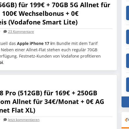
56GB) für 199€ + 70GB 5G Allnet für
+ 100€ Wechselbonus + 0€
is (Vodafone Smart Lite)
r
23
Kommentare
ktuell das
Apple iPhone 17 i
m Bundle mit dem Tarif
 Neben einer Allnet-Flat stehen euch regulär 70GB
rfügung. Festnetz-Kunden von Vodafone profitieren
bi
.
 Pro (512GB) für 169€ + 250GB
kom Allnet für 34€/Monat + 0€ AG
net Flat XL)
T
r
Jetzt kommentieren