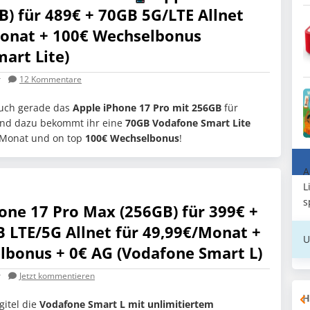
B) für 489€ + 70GB 5G/LTE Allnet
Monat + 100€ Wechselbonus
art Lite)
r
12
Kommentare
 euch gerade das
Apple iPhone 17 Pro mit 256GB
für
und dazu bekommt ihr eine
70GB
Vodafone Smart Lite
 Monat und on top
100€ Wechselbonus
!
A
L
s
one 17 Pro Max (256GB) für 399€ +
 LTE/5G Allnet für 49,99€/Monat +
U
lbonus + 0€ AG (Vodafone Smart L)
r
Jetzt kommentieren
H
gitel die
Vodafone Smart L mit unlimitiertem