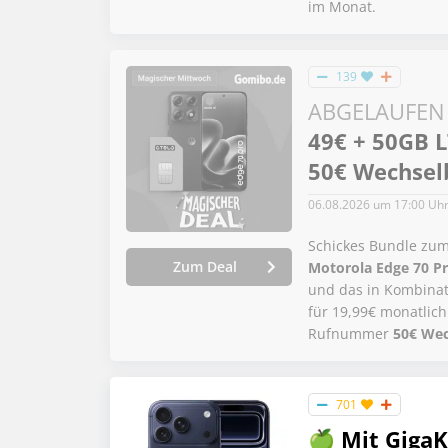
im Monat.
139
ABGELAUFEN
49€ + 50GB L
50€ Wechselb
06.08.2026
um 17:00 Uh
Schickes Bundle zum
Zum Deal
Motorola Edge 70 P
und das in Kombinat
für 19,99€ monatlic
Rufnummer
50€ We
701
🍏 Mit GigaK