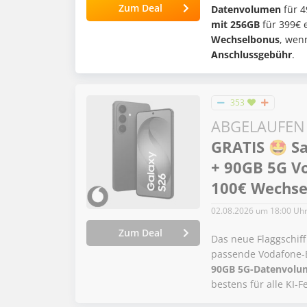
Zum Deal
Datenvolumen
für 4
mit 256GB
für 399€ 
Wechselbonus
, wen
Anschlussgebühr
.
353
ABGELAUFEN
GRATIS 🤩 S
+ 90GB 5G Vo
100€ Wechse
02.08.2026
um 18:00 Uh
Zum Deal
Das neue Flaggschif
passende Vodafone-
90GB 5G-Datenvolu
bestens für alle KI-