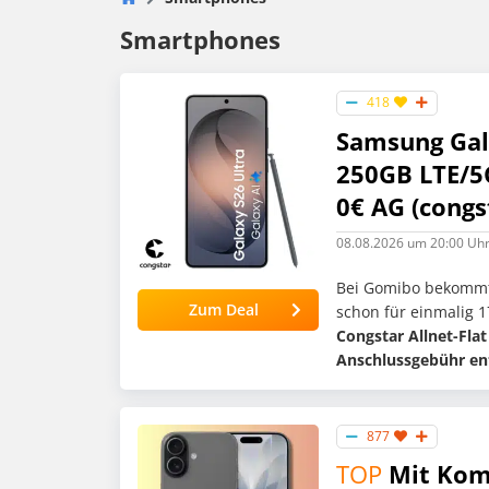
Smartphones
418
Samsung Gala
250GB LTE/5
0€ AG (congst
08.08.2026
um 20:00 Uh
Bei Gomibo bekommt 
Zum Deal
schon für einmalig 1
Congstar Allnet-Flat
Anschlussgebühr ent
877
TOP
Mit Komb