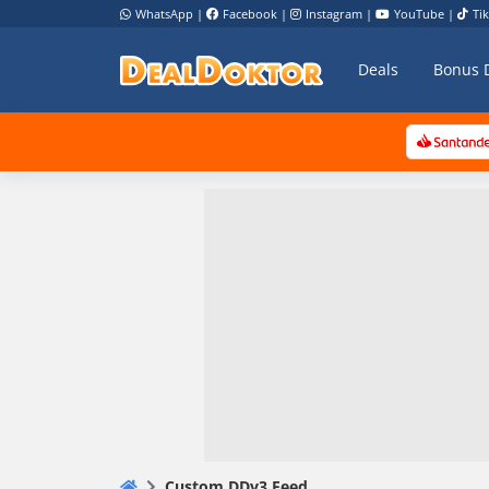
WhatsApp
|
Facebook
|
Instagram
|
YouTube
|
Ti
Deals
Bonus 
Custom DDv3 Feed