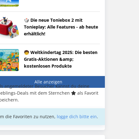
🎲 Die neue Toniebox 2 mit
Tonieplay: Alle Features - ab heute
erhältlich!
🧒 Weltkindertag 2025: Die besten
Gratis-Aktionen &amp;
kostenlosen Produkte
Alle anzeigen
ls angemeldeter Besucher kannst du deine
ieblings-Deals mit dem Sternchen
als Favorit
peichern.
m die Favoriten zu nutzen,
logge dich bitte ein
.