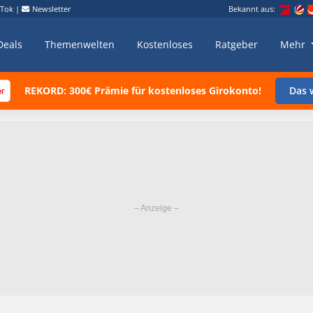
kTok
|
Newsletter
Bekannt aus:
Deals
Themenwelten
Kostenloses
Ratgeber
Mehr
REKORD: 300€ Prämie für kostenloses Girokonto!
Das w