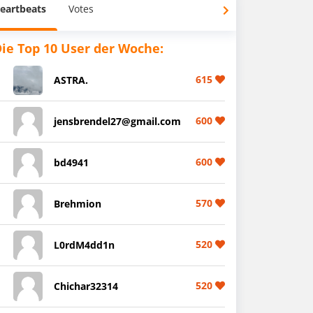
eartbeats
Votes
ie Top 10 User der Woche:
615
ASTRA.
600
jensbrendel27@gmail.com
600
bd4941
570
Brehmion
520
L0rdM4dd1n
520
Chichar32314