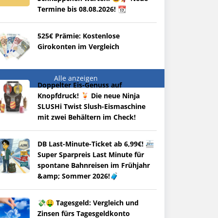
Termine bis 08.08.2026! 📆
525€ Prämie: Kostenlose
Girokonten im Vergleich
Alle anzeigen
Doppelter Eis-Genuss auf
Knopfdruck! 🍹 Die neue Ninja
SLUSHi Twist Slush-Eismaschine
mit zwei Behältern im Check!
DB Last-Minute-Ticket ab 6,99€! 🚈
Super Sparpreis Last Minute für
spontane Bahnreisen im Frühjahr
&amp; Sommer 2026!🧳
💸🤑 Tagesgeld: Vergleich und
Zinsen fürs Tagesgeldkonto