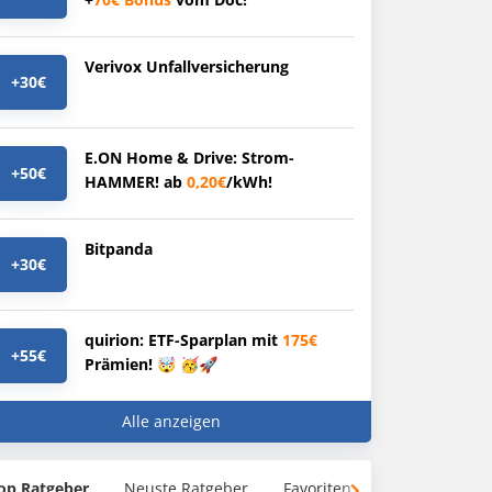
Verivox Unfallversicherung
+30€
E.ON Home & Drive: Strom-
+50€
HAMMER! ab
0,20€
/kWh!
Bitpanda
+30€
quirion: ETF-Sparplan mit
175€
+55€
Prämien! 🤯 🥳🚀
Alle anzeigen
op Ratgeber
Neuste Ratgeber
Favoriten