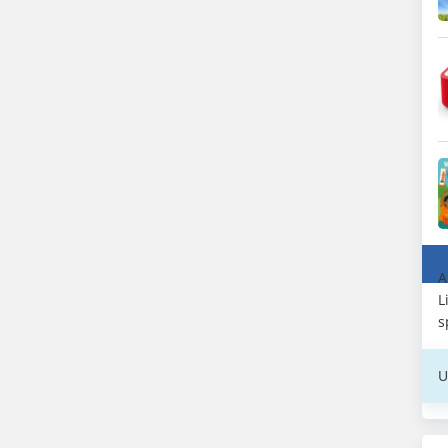
A
L
s
U