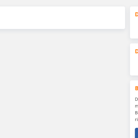
D
D
D
m
B
r