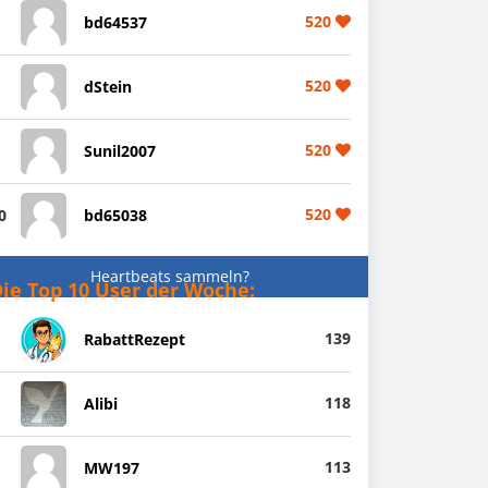
520
bd64537
520
dStein
520
Sunil2007
520
0
bd65038
Heartbeats sammeln?
ie Top 10 User der Woche:
139
RabattRezept
118
Alibi
113
MW197