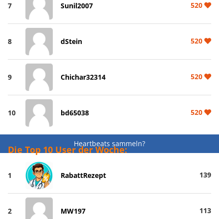
520
7
Sunil2007
520
8
dStein
520
9
Chichar32314
520
10
bd65038
Heartbeats sammeln?
Die Top 10 User der Woche:
139
1
RabattRezept
113
2
MW197