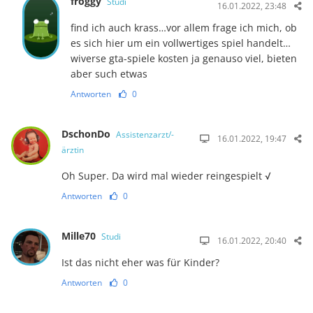
froggy
Studi
16.01.2022, 23:48
find ich auch krass…vor allem frage ich mich, ob
es sich hier um ein vollwertiges spiel handelt…
wiverse gta-spiele kosten ja genauso viel, bieten
aber such etwas
Antworten
0
DschonDo
Assistenzarzt/-
16.01.2022, 19:47
ärztin
Oh Super. Da wird mal wieder reingespielt √
Antworten
0
Mille70
Studi
16.01.2022, 20:40
Ist das nicht eher was für Kinder?
Antworten
0