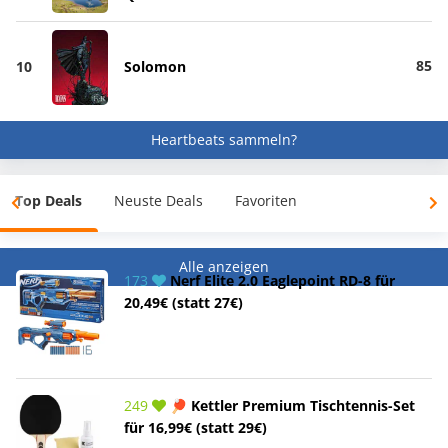
85
10
Solomon
Heartbeats sammeln?
Top Deals
Neuste Deals
Favoriten
Alle anzeigen
173
Nerf Elite 2.0 Eaglepoint RD-8 für
20,49€ (statt 27€)
249
🏓 Kettler Premium Tischtennis-Set
für 16,99€ (statt 29€)