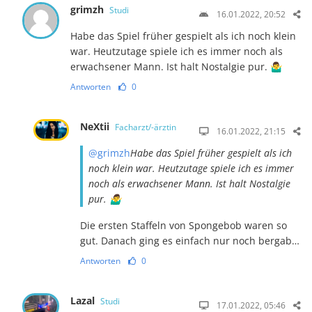
grimzh
Studi
16.01.2022, 20:52
Habe das Spiel früher gespielt als ich noch klein
war. Heutzutage spiele ich es immer noch als
erwachsener Mann. Ist halt Nostalgie pur. 🤷‍♂️
Antworten
0
NeXtii
Facharzt/-ärztin
16.01.2022, 21:15
@grimzh
Habe das Spiel früher gespielt als ich
noch klein war. Heutzutage spiele ich es immer
noch als erwachsener Mann. Ist halt Nostalgie
pur. 🤷‍♂️
Die ersten Staffeln von Spongebob waren so
gut. Danach ging es einfach nur noch bergab…
Antworten
0
Lazal
Studi
17.01.2022, 05:46