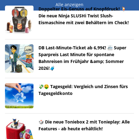
Alle anzeigen
Doppelter Eis-Genuss auf Knopfdruck! 🍹
Die neue Ninja SLUSHi Twist Slush-
Eismaschine mit zwei Behältern im Check!
DB Last-Minute-Ticket ab 6,99€! 🚈 Super
Sparpreis Last Minute für spontane
Bahnreisen im Frühjahr &amp; Sommer
2026!🧳
💸🤑 Tagesgeld: Vergleich und Zinsen fürs
Tagesgeldkonto
🎲 Die neue Toniebox 2 mit Tonieplay: Alle
Features - ab heute erhältlich!