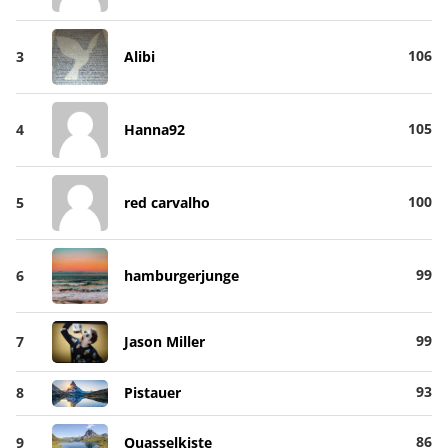
106
3
Alibi
105
4
Hanna92
100
5
red carvalho
99
6
hamburgerjunge
99
7
Jason Miller
93
8
Pistauer
86
9
Quasselkiste