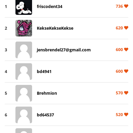
736
1
friscodent34
620
2
KekseKekseKekse
600
3
jensbrendel27@gmail.com
600
4
bd4941
570
5
Brehmion
520
6
bd64537