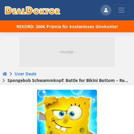
REKORD: 300€ Prämie für kostenloses Girokonto!
User Deals
Spongebob Schwammkopf: Battle for Bikini Bottom – Rehydrated für 0,99€ (statt 10€)