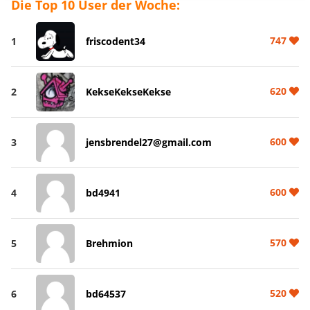
Die Top 10 User der Woche:
747
1
friscodent34
620
2
KekseKekseKekse
600
3
jensbrendel27@gmail.com
600
4
bd4941
570
5
Brehmion
520
6
bd64537