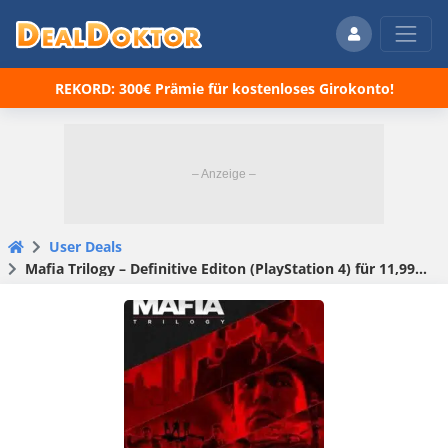
REKORD: 300€ Prämie für kostenloses Girokonto!
User Deals
Mafia Trilogy – Definitive Editon (PlayStation 4) für 11,99€ (statt 19,99€)