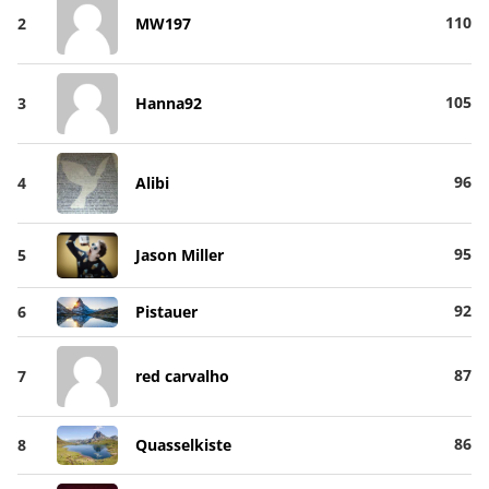
110
2
MW197
105
3
Hanna92
96
4
Alibi
95
5
Jason Miller
92
6
Pistauer
87
7
red carvalho
86
8
Quasselkiste