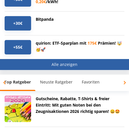
0,20€
/kWh!
Bitpanda
+30€
quirion: ETF-Sparplan mit
175€
Prämien! 🤯
+55€
🥳🚀
Alle anzeigen
Top Ratgeber
Neuste Ratgeber
Favoriten
Gutscheine, Rabatte, T-Shirts & freier
Eintritt: Mit guten Noten bei den
Zeugnisaktionen 2026 richtig sparen! 😀🤩