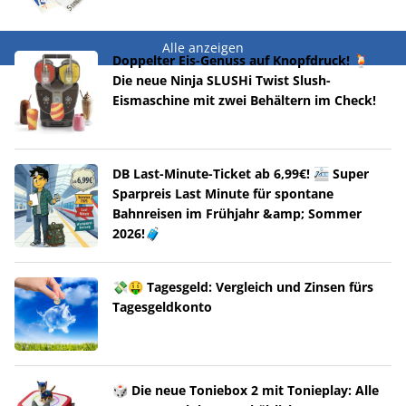
Alle anzeigen
Doppelter Eis-Genuss auf Knopfdruck! 🍹
Die neue Ninja SLUSHi Twist Slush-
Eismaschine mit zwei Behältern im Check!
DB Last-Minute-Ticket ab 6,99€! 🚈 Super
Sparpreis Last Minute für spontane
Bahnreisen im Frühjahr &amp; Sommer
2026!🧳
💸🤑 Tagesgeld: Vergleich und Zinsen fürs
Tagesgeldkonto
🎲 Die neue Toniebox 2 mit Tonieplay: Alle