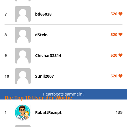
520
7
bd65038
520
8
dStein
520
9
Chichar32314
520
10
Sunil2007
Heartbeats sammeln?
Die Top 10 User der Woche:
139
1
RabattRezept