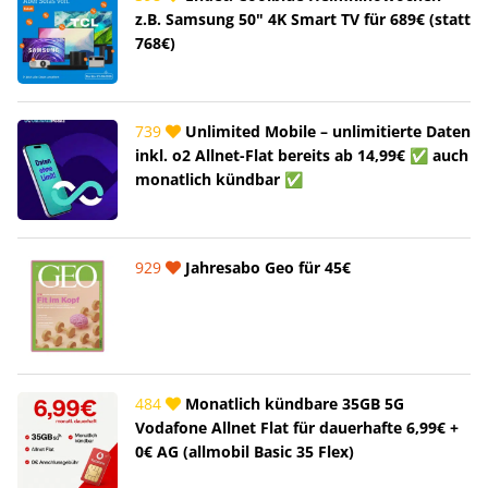
z.B. Samsung 50" 4K Smart TV für 689€ (statt
768€)
739
Unlimited Mobile – unlimitierte Daten
inkl. o2 Allnet-Flat bereits ab 14,99€ ✅ auch
monatlich kündbar ✅
929
Jahresabo Geo für 45€
484
Monatlich kündbare 35GB 5G
Vodafone Allnet Flat für dauerhafte 6,99€ +
0€ AG (allmobil Basic 35 Flex)