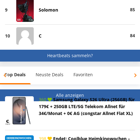
85
9
Solomon
84
10
C
Heartbeats sammeln?
Top Deals
Neuste Deals
Favoriten
Alle anzeigen
360
Samsung Galaxy S26 Ultra (256GB) für
179€ + 250GB LTE/5G Telekom Allnet für
34€/Monat + 0€ AG (congstar Allnet Flat XL)
398
Endet: Coolblue Heimkinowochen –