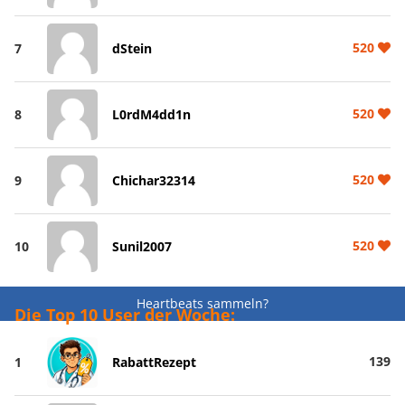
520
7
dStein
520
8
L0rdM4dd1n
520
9
Chichar32314
520
10
Sunil2007
Heartbeats sammeln?
Die Top 10 User der Woche:
139
1
RabattRezept