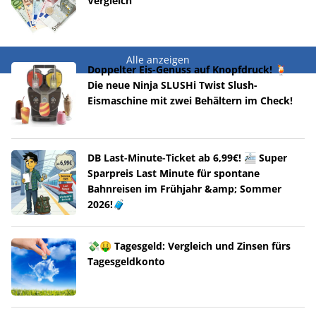
Vergleich
Alle anzeigen
Doppelter Eis-Genuss auf Knopfdruck! 🍹
Die neue Ninja SLUSHi Twist Slush-
Eismaschine mit zwei Behältern im Check!
DB Last-Minute-Ticket ab 6,99€! 🚈 Super
Sparpreis Last Minute für spontane
Bahnreisen im Frühjahr &amp; Sommer
2026!🧳
💸🤑 Tagesgeld: Vergleich und Zinsen fürs
Tagesgeldkonto