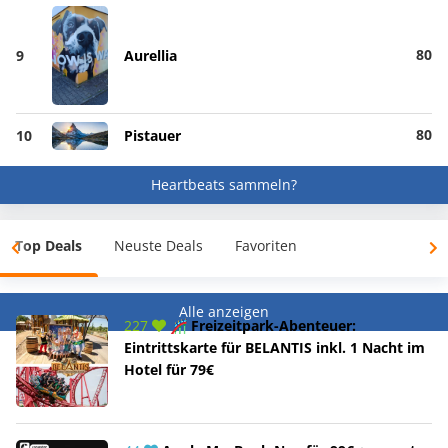
80
9
Aurellia
80
10
Pistauer
Heartbeats sammeln?
Top Deals
Neuste Deals
Favoriten
Alle anzeigen
227
🎢 Freizeitpark-Abenteuer:
Eintrittskarte für BELANTIS inkl. 1 Nacht im
Hotel für 79€