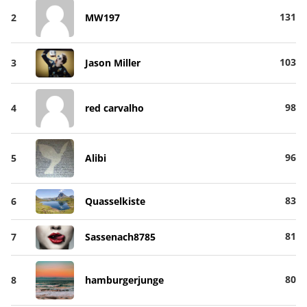
131
2
MW197
103
3
Jason Miller
98
4
red carvalho
96
5
Alibi
83
6
Quasselkiste
81
7
Sassenach8785
80
8
hamburgerjunge