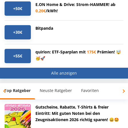
E.ON Home & Drive: Strom-HAMMER! ab
+50€
0,20€
/kWh!
Bitpanda
+30€
quirion: ETF-Sparplan mit
175€
Prämien! 🤯
+55€
🥳🚀
Alle anzeigen
Top Ratgeber
Neuste Ratgeber
Favoriten
Gutscheine, Rabatte, T-Shirts & freier
Eintritt: Mit guten Noten bei den
Zeugnisaktionen 2026 richtig sparen! 😀🤩