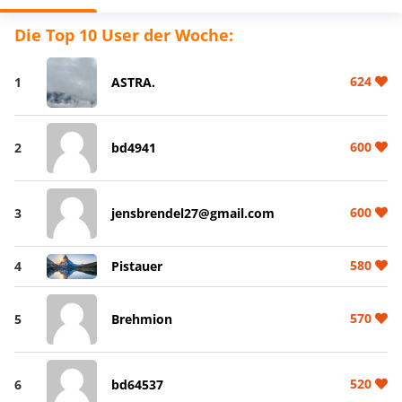
Die Top 10 User der Woche:
624
1
ASTRA.
600
2
bd4941
600
3
jensbrendel27@gmail.com
580
4
Pistauer
570
5
Brehmion
520
6
bd64537