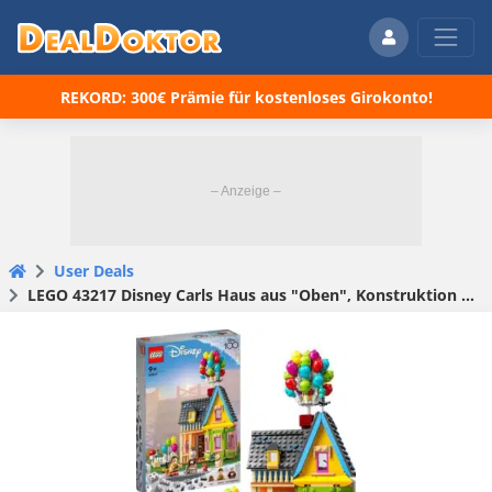
REKORD: 300€ Prämie für kostenloses Girokonto!
User Deals
LEGO 43217 Disney Carls Haus aus "Oben", Konstruktion Set für 33,99€(statt 40,20€)