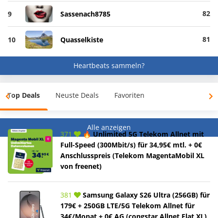
82
9
Sassenach8785
81
10
Quasselkiste
Heartbeats sammeln?
Top Deals
Neuste Deals
Favoriten
Alle anzeigen
371
🔥 Unlimited 5G Telekom Allnet mit
Full-Speed (300Mbit/s) für 34,95€ mtl. + 0€
Anschlusspreis (Telekom MagentaMobil XL
von freenet)
381
Samsung Galaxy S26 Ultra (256GB) für
179€ + 250GB LTE/5G Telekom Allnet für
34€/Monat + 0€ AG (congstar Allnet Flat XL)