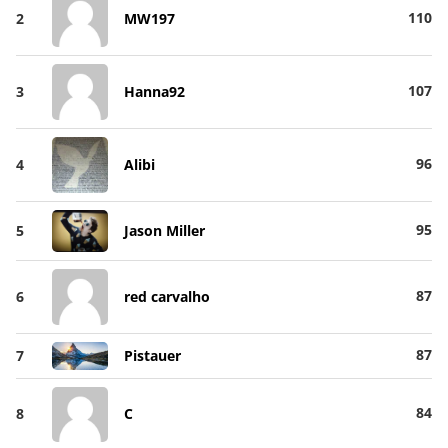
110
2
MW197
107
3
Hanna92
96
4
Alibi
95
5
Jason Miller
87
6
red carvalho
87
7
Pistauer
84
8
C