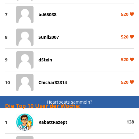
520
7
bd65038
520
8
Sunil2007
520
9
dStein
520
10
Chichar32314
Heartbeats sammeln?
Die Top 10 User der Woche:
138
1
RabattRezept