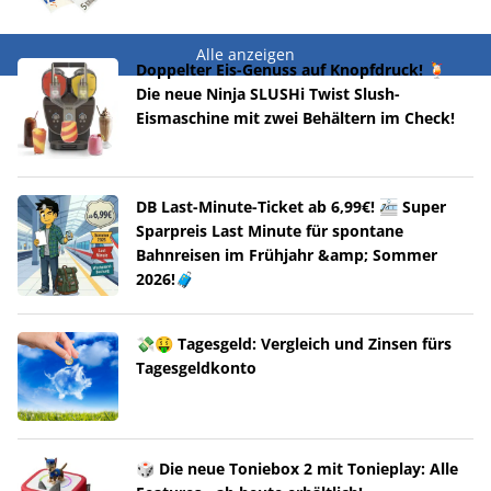
Alle anzeigen
Doppelter Eis-Genuss auf Knopfdruck! 🍹
Die neue Ninja SLUSHi Twist Slush-
Eismaschine mit zwei Behältern im Check!
DB Last-Minute-Ticket ab 6,99€! 🚈 Super
Sparpreis Last Minute für spontane
Bahnreisen im Frühjahr &amp; Sommer
2026!🧳
💸🤑 Tagesgeld: Vergleich und Zinsen fürs
Tagesgeldkonto
🎲 Die neue Toniebox 2 mit Tonieplay: Alle