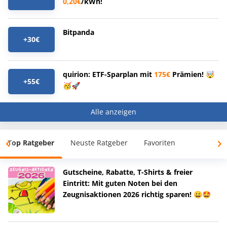
0,20€
/kWh!
Bitpanda
+30€
quirion: ETF-Sparplan mit
175€
Prämien! 🤯
+55€
🥳🚀
Alle anzeigen
Top Ratgeber
Neuste Ratgeber
Favoriten
Gutscheine, Rabatte, T-Shirts & freier
Eintritt: Mit guten Noten bei den
Zeugnisaktionen 2026 richtig sparen! 😀🤩