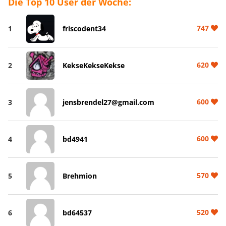
Die Top 10 User der Woche:
747
1
friscodent34
620
2
KekseKekseKekse
600
3
jensbrendel27@gmail.com
600
4
bd4941
570
5
Brehmion
520
6
bd64537