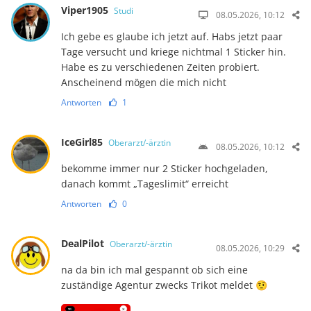
Viper1905
Studi
08.05.2026, 10:12
Ich gebe es glaube ich jetzt auf. Habs jetzt paar
Tage versucht und kriege nichtmal 1 Sticker hin.
Habe es zu verschiedenen Zeiten probiert.
Anscheinend mögen die mich nicht
Antworten
1
IceGirl85
Oberarzt/-ärztin
08.05.2026, 10:12
bekomme immer nur 2 Sticker hochgeladen,
danach kommt „Tageslimit“ erreicht
Antworten
0
DealPilot
Oberarzt/-ärztin
08.05.2026, 10:29
na da bin ich mal gespannt ob sich eine
zuständige Agentur zwecks Trikot meldet 🤨