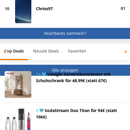
81
10
Chriss97
Heartbeats sammeln?
Top Deals
Neuste Deals
Favoriten
Alle anzeigen
98
Vasagle Garderobenständer mit
Schuhschrank für 48,99€ (statt 67€)
0
SodaStream Duo Titan für 94€ (statt
106€)