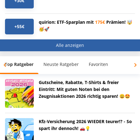
+30€
quirion: ETF-Sparplan mit
175€
Prämien! 🤯
+55€
🥳🚀
Alle anzeigen
Top Ratgeber
Neuste Ratgeber
Favoriten
Gutscheine, Rabatte, T-Shirts & freier
Eintritt: Mit guten Noten bei den
Zeugnisaktionen 2026 richtig sparen! 😀🤩
Kfz-Versicherung 2026 WIEDER teurer!? - So
spart ihr dennoch! 🚗💡