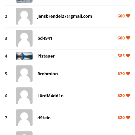
600
2
jensbrendel27@gmail.com
600
3
bd4941
585
4
Pistauer
570
5
Brehmion
520
6
L0rdM4dd1n
520
7
dStein