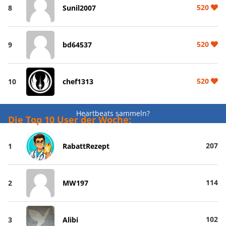
520
8
Sunil2007
520
9
bd64537
520
10
chef1313
Heartbeats sammeln?
Die Top 10 User der Woche:
207
1
RabattRezept
114
2
MW197
102
3
Alibi