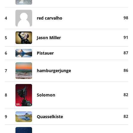
98
4
red carvalho
91
5
Jason Miller
87
6
Pistauer
86
7
hamburgerjunge
82
8
Solomon
82
9
Quasselkiste