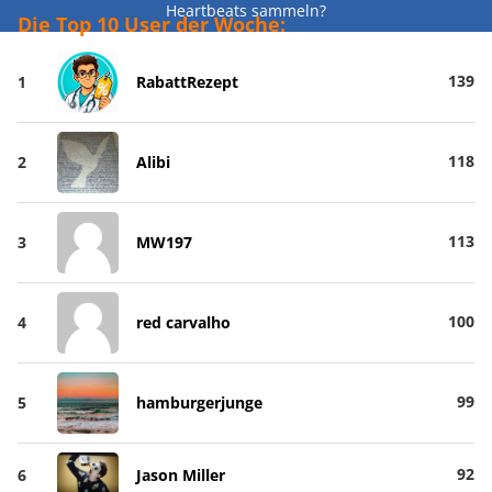
Heartbeats sammeln?
Die Top 10 User der Woche:
139
1
RabattRezept
118
2
Alibi
113
3
MW197
100
4
red carvalho
99
5
hamburgerjunge
92
6
Jason Miller