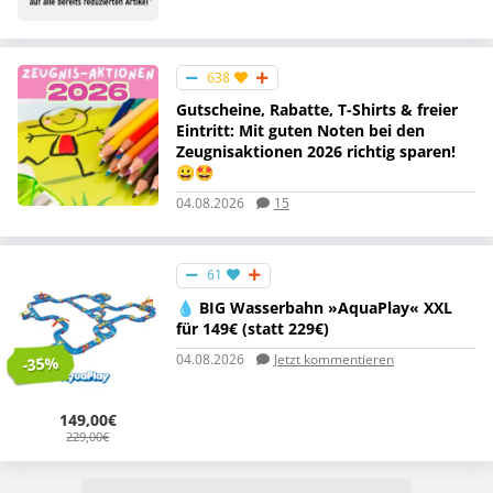
638
Gutscheine, Rabatte, T-Shirts & freier
Eintritt: Mit guten Noten bei den
Zeugnisaktionen 2026 richtig sparen!
😀🤩
04.08.2026
15
61
💧 BIG Wasserbahn »AquaPlay« XXL
für 149€ (statt 229€)
04.08.2026
Jetzt kommentieren
-35%
149,00€
229,00€