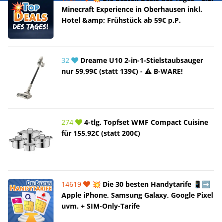
Minecraft Experience in Oberhausen inkl.
Hotel &amp; Frühstück ab 59€ p.P.
32
Dreame U10 2-in-1-Stielstaubsauger
nur 59,99€ (statt 139€) - ⚠️ B-WARE!
274
4-tlg. Topfset WMF Compact Cuisine
für 155,92€ (statt 200€)
14619
💥 Die 30 besten Handytarife 📱➡️
Apple iPhone, Samsung Galaxy, Google Pixel
uvm. + SIM-Only-Tarife