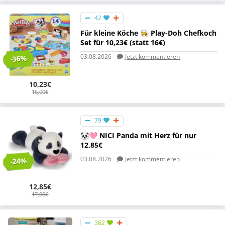
42
Für kleine Köche 👩‍🍳 Play-Doh Chefkoch
Set für 10,23€ (statt 16€)
03.08.2026
Jetzt kommentieren
-36%
10,23€
16,00€
79
🐼🩷 NICI Panda mit Herz für nur
12,85€
03.08.2026
Jetzt kommentieren
-24%
12,85€
17,00€
362