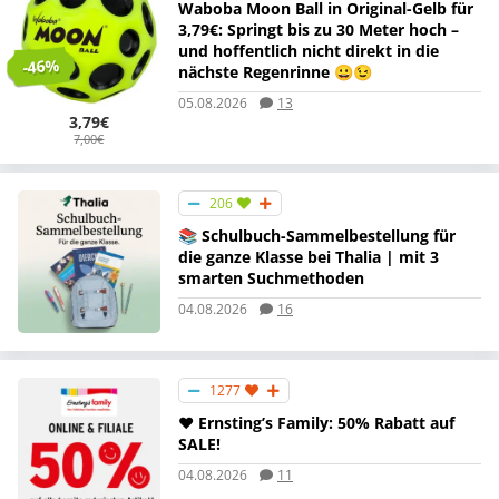
Waboba Moon Ball in Original-Gelb für
3,79€: Springt bis zu 30 Meter hoch –
und hoffentlich nicht direkt in die
-46%
nächste Regenrinne 😀😉
05.08.2026
13
3,79€
7,00€
206
📚 Schulbuch-Sammelbestellung für
die ganze Klasse bei Thalia | mit 3
smarten Suchmethoden
04.08.2026
16
1277
❤️ Ernsting’s Family: 50% Rabatt auf
SALE!
04.08.2026
11