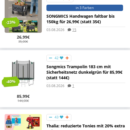
in 3 Farben
SONGMICS Handwagen faltbar bis
150kg für 26,99€ (statt 35€)
-23%
03.08.2026
15
26,99€
35,00€
42
Songmics Trampolin 183 cm mit
Sicherheitsnetz dunkelgrün für 85,99€
(statt 144€)
-40%
03.08.2026
1
85,99€
144,00€
43
Thalia: reduzierte Tonies mit 20% extra