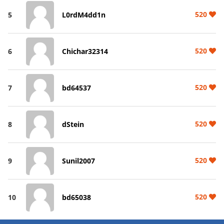
520
5
L0rdM4dd1n
520
6
Chichar32314
520
7
bd64537
520
8
dStein
520
9
Sunil2007
520
10
bd65038