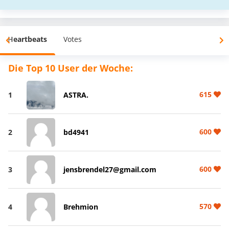
Heartbeats
Votes
Die Top 10 User der Woche:
615
1
ASTRA.
600
2
bd4941
600
3
jensbrendel27@gmail.com
570
4
Brehmion