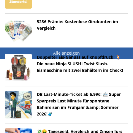
525€ Prämie: Kostenlose Girokonten im
Vergleich
Alle anzeigen
Doppelter Eis-Genuss auf Knopfdruck! 🍹
Die neue Ninja SLUSHi Twist Slush-
Eismaschine mit zwei Behältern im Check!
DB Last-Minute-Ticket ab 6,99€! 🚈 Super
Sparpreis Last Minute für spontane
Bahnreisen im Frühjahr &amp; Sommer
2026!🧳
💸🤑 Tagesgeld: Vergleich und Zinsen fürs