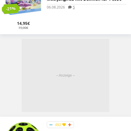
06.08.2026
5
-21%
14,95€
19,00€
492