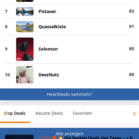
83
7
Pistauer
81
8
Quasselkiste
80
9
Solomon
80
10
DeezNutz
Heartbeats sammeln?
Top Deals
Neuste Deals
Favoriten
Alle anzeigen
17074
💥 Die besten Deals des Tages – z.B.