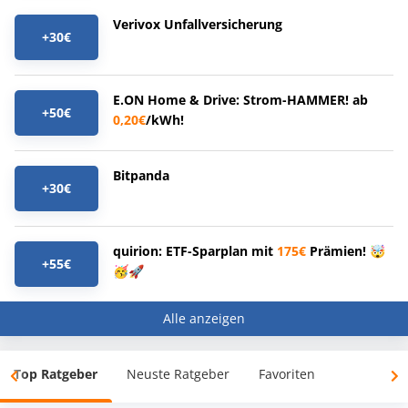
Verivox Unfallversicherung
+30€
E.ON Home & Drive: Strom-HAMMER! ab
+50€
0,20€
/kWh!
Bitpanda
+30€
quirion: ETF-Sparplan mit
175€
Prämien! 🤯
+55€
🥳🚀
Alle anzeigen
Top Ratgeber
Neuste Ratgeber
Favoriten