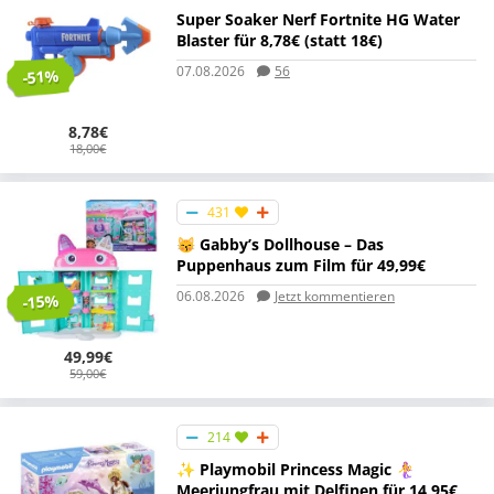
Super Soaker Nerf Fortnite HG Water
Blaster für 8,78€ (statt 18€)
07.08.2026
56
-51%
8,78€
18,00€
431
😽 Gabby’s Dollhouse – Das
Puppenhaus zum Film für 49,99€
06.08.2026
Jetzt kommentieren
-15%
49,99€
59,00€
214
✨ Playmobil Princess Magic 🧜‍♀️
Meerjungfrau mit Delfinen für 14,95€